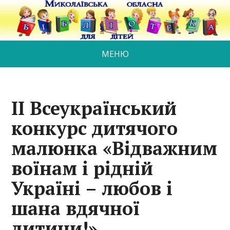
МЕНЮ
II Всеукраїнський
конкурс дитячого
малюнка «Відважним
воїнам і рідній
Україні – любов і
шана вдячної
дитини!»