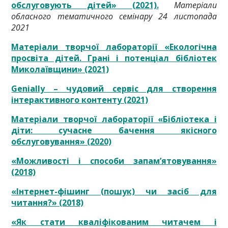
обслуговують дітей»
(2021).
Матеріали
обласного тематичного семінару 24 листопада
2021
Матеріали творчої лабораторії «Екологічна
просвіта дітей. Грані і потенціал бібліотек
Миколаївщини» (2021)
Genially – чудовий сервіс для створення
інтерактивного контенту (2021)
Матеріали творчої лабораторії «Бібліотека і
діти: сучасне бачення якісного
обслуговування» (2020)
«Можливості і способи запам’ятовування»
(2018)
«Інтернет-фішинг (пошук) чи засіб для
читання?» (2018)
«Як стати кваліфікованим читачем і