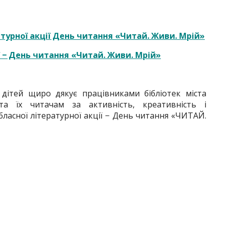
турної акції День читання «Читай. Живи. Мрій»
ї − День читання «Читай. Живи. Мрій»
 дітей щиро дякує працівниками бібліотек міста
та їх читачам за активність, креативність і
обласної літературної акції − День читання «ЧИТАЙ.