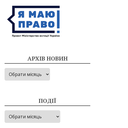
АРХІВ НОВИН
Архів
новин
ПОДІЇ
Події