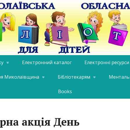
ку
Електронний каталог
Електронні ресурси
я Миколаївщина
Бібліотекарям
Менталь
Books
рна акція День