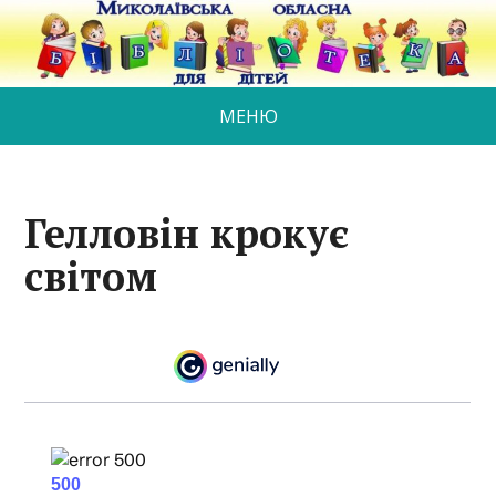
МЕНЮ
Гелловін крокує
світом