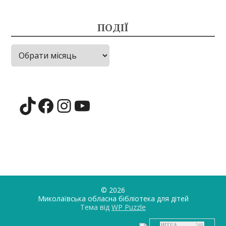
ПОДІЇ
Події
TikTok
Facebook
Instagram
YouTube
© 2026
Миколаївська обласна бібліотека для дiтей
Тема від
WP Puzzle
HIT.UA
240