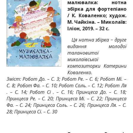
малювалка: нотна
збірка для фортепіано
/ К. Коваленко; худож.
М. Чайкіна. – Миколаїв:
Іліон, 2019. – 32 с.
Ця нотна збірка − друге
видання молодої
талановитої
миколаївської
композиторки Катерини
Коваленко.
Зміст: Робот До. – С. 3; Робот Ре. – С. 6; Робот Мі. –
С. 8; Робот Фа. – С. 10; Робот Соль. – С. 12; Робот Ля
. – С. 14; Робот Сі . – С. 16; Принцеса До. – С. 18;
Принцеса Ре. – С. 20; Принцеса Мі. – С. 22; Принцеса
Фа. – С. 24; Принцеса Соль. – С. 26; Принцеса Ля. – С.
28; Принцеса Сі. – С. 30