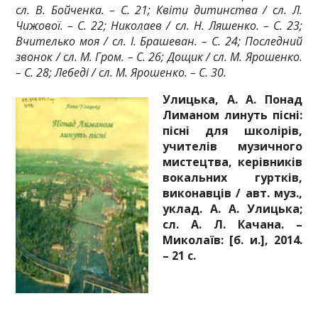
сл. В. Бойченка. – С. 21; Квіти дитинства / сл. Л.
Чижової. – С. 22; Николаев / сл. Н. Ляшенко. – С. 23;
Вчителько моя / сл. І. Брашеван. – С. 24; Последний
звонок / сл. М. Гром. – С. 26; Дощик / сл. М. Ярошенко.
– С. 28; Лебеді / сл. М. Ярошенко. – С. 30.
Улицька, А. А. Понад
Лиманом линуть пісні:
пісні для школірів,
учителів музичного
мистецтва, керівників
вокальних гуртків,
виконавців / авт. муз.,
уклад. А. А. Улицька;
сл. А. Л. Качана. –
Миколаїв: [б. и.], 2014.
– 21 с.