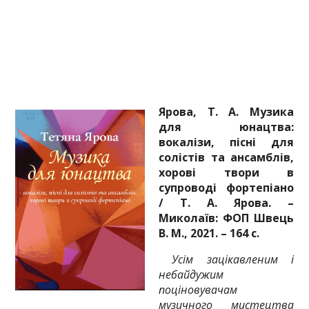
Ярова, Т. А. Музика
для юнацтва:
вокалізи, пісні для
солістів та ансамблів,
хорові твори в
супроводі фортепіано
/ Т. А. Ярова. –
Миколаїв: ФОП Швець
В. М., 2021. – 164 с.
Усім зацікавленим і
небайдужим
поціновувачам
музичного мистецтва