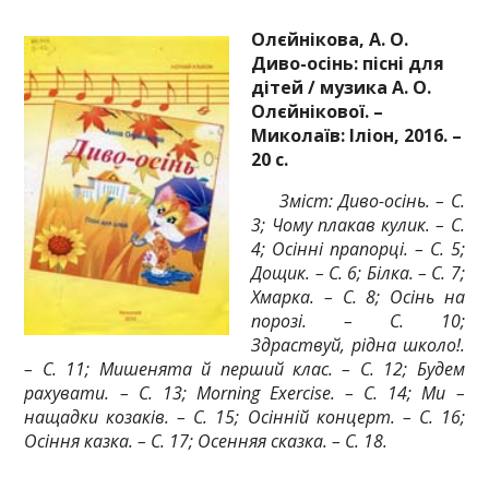
Олєйнікова, А. О.
Диво-осінь: пісні для
дітей / музика А. О.
Олєйнікової. –
Миколаїв: Іліон, 2016. –
20 с.
Зміст: Диво-осінь. – С.
3; Чому плакав кулик. – С.
4; Осінні прапорці. – С. 5;
Дощик. – С. 6; Білка. – С. 7;
Хмарка. – С. 8; Осінь на
порозі. – С. 10;
Здраствуй, рідна школо!.
– С. 11; Мишенята й перший клас. – С. 12; Будем
рахувати. – С. 13; Morning Exercise. – С. 14; Ми –
нащадки козаків. – С. 15; Осінній концерт. – С. 16;
Осіння казка. – С. 17; Осенняя сказка. – С. 18.