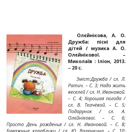
Олєйнікова, А. О.
Дружба: пісні для
дітей / музика А. О.
Олєйнікової. –
Миколаїв : Іліон, 2013.
– 20 с.
Зміст:Дружба / сл. Л.
Ратич. – С. 3; Надо жить
веселей / сл. Н. Ивановой.
– С. 4; Хорошая погода /
сл. В. Ткачёвой. – С. 5;
Подарунок / сл. А.
Олєйнікової. – С. 6;
Просто День рожденья / сл. Н. Ивановой. – С. 8;
Бумажные кораблики / сл. Ю. Валенкина. – С. 10;