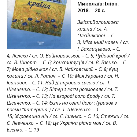
Миколаїв: Іліон,
2018. – 20 с.
Зміст:Волошкова
країна / сл. А.
Олєйнікової. – С.
3; Місячний човен / сл.
І. Баклицького. – С.
4; Лелеки / сл. О. Войнаровської. – С. 5; Чудовий край /
сл. В. Шпорт. – С. 6; Конституція / сл. В. Бзенко. – С.
7; Мова рідна моя / сл. В. Чайковської. – С. 8; Кущ
калини / сл. Л. Ратич. – С. 10; Моя Україна / сл. Н.
Іванової. – С. 11; Над Дніпровою сагою / сл. Т.
Шевченко. – С. 12; Вітер з гаєм розмовляє / сл. Т.
Шевченко. – С. 13; На вгороді коло броду / сл. Т.
Шевченко. – С. 14; Єсть на світі доля : (уривок з
поеми “Катерина”) / сл. Т. Шевченко. – С.
15; Журавлина ніч / сл. С. іщенко. – С. 16; Стежки / сл.
Є. Левченко. – С. 18; Це Україна рідна моя / сл. В.
Бзенко. – С. 19