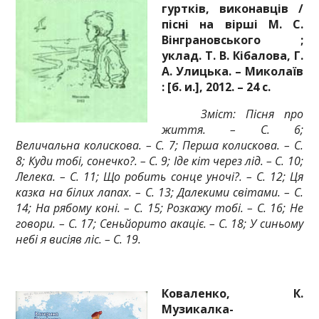
гуртків, виконавців /
пісні на вірші М. С.
Вінграновського ;
уклад. Т. В. Кібалова, Г.
А. Улицька. – Миколаїв
: [б. и.], 2012. – 24 с.
Зміст: Пісня про
життя. – С. 6;
Величальна колискова. – С. 7; Перша колискова. – С.
8; Куди тобі, сонечко?. – С. 9; Іде кіт через лід. – С. 10;
Лелека. – С. 11; Що робить сонце уночі?. – С. 12; Ця
казка на білих лапах. – С. 13; Далекими світами. – С.
14; На рябому коні. – С. 15; Розкажу тобі. – С. 16; Не
говори. – С. 17; Сеньйорито акаціє. – С. 18; У синьому
небі я висіяв ліс. – С. 19.
Коваленко, К.
Музикалка-