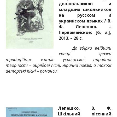
дошкольников и
младших школьников
на русском и
украинском языках / В.
Ф. Лепешко. –
Первомайское: [б. и.],
2013. – 28 с.
До збірки ввійшли
кращі зразки
традиційних жанрів української народної
творчості – обрядові пісні, лірична поезія, а також
авторські пісні – романси.
Лепешко, В. Ф.
Шкільний пісенний