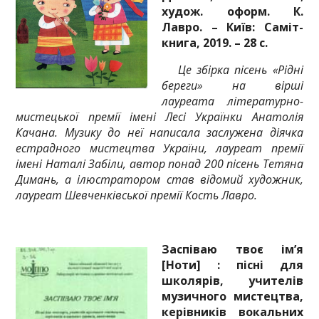
худож. оформ. К.
Лавро. – Київ: Саміт-
книга, 2019. – 28 с.
Це збірка пісень «Рідні
береги» на вірші
лауреата літературно-
мистецької премії імені Лесі Українки Анатолія
Качана. Музику до неї написала заслужена діячка
естрадного мистецтва України, лауреат премії
імені Наталі Забіли, автор понад 200 пісень Тетяна
Димань, а ілюстратором став відомий художник,
лауреат Шевченківської премії Кость Лавро.
Заспіваю твоє ім’я
[Ноти] : пісні для
школярів, учителів
музичного мистецтва,
керівників вокальних