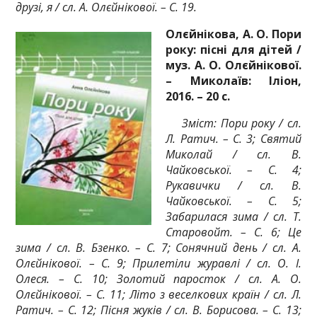
друзі, я / сл. А. Олєйнікової. – С. 19.
Олєйнікова, А. О. Пори
року: пісні для дітей /
муз. А. О. Олєйнікової.
– Миколаїв: Іліон,
2016. – 20 с.
Зміст: Пори року / сл.
Л. Ратич. – С. 3; Святий
Миколай / сл. В.
Чайковської. – С. 4;
Рукавички / сл. В.
Чайковської. – С. 5;
Забарилася зима / сл. Т.
Старовойт. – С. 6; Це
зима / сл. В. Бзенко. – С. 7; Сонячний день / сл. А.
Олєйнікової. – С. 9; Прилетіли журавлі / сл. О. І.
Олеся. – С. 10; Золотий паросток / сл. А. О.
Олєйнікової. – С. 11; Літо з веселкових країн / сл. Л.
Ратич. – С. 12; Пісня жуків / сл. В. Борисова. – С. 13;