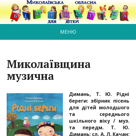
МЕНЮ
Миколаївщина
музична
Димань, Т. Ю. Рідні
береги: збірник пісень
для дітей молодшого
та середнього
шкільного віку / муз.
та передм. Т. Ю.
Димань; сл. А. Л. Качан;