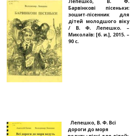
Лепешко, В. Ф.
Барвінкові пісеньки:
зошит-пісенник для
дітей молодшого віку
/ В. Ф. Лепешко. –
Миколаїв: [б. и.], 2015. –
90 с.
Лепешко, В. Ф. Всі
дороги до моря
ведуть: пісні для дітей: