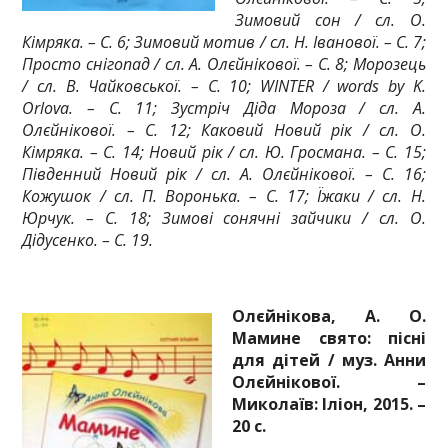
Зимовий сон / сл. О.
Кімряка. – С. 6; Зимовий мотив / сл. Н. Іванової. – С. 7;
Просто снігопад / сл. А. Олєйнікової. – С. 8; Морозець
/ сл. В. Чайковської. – С. 10; WINTER / words by K.
Orlova. – С. 11; Зустріч Діда Мороза / сл. А.
Олєйнікової. – С. 12; Каковий Новий рік / сл. О.
Кімряка. – С. 14; Новий рік / сл. Ю. Гросмана. – С. 15;
Південний Новий рік / сл. А. Олєйнікової. – С. 16;
Кожушок / сл. П. Воронька. – С. 17; Їжаки / сл. Н.
Юрчук. – С. 18; Зимові сонячні зайчики / сл. О.
Дідусенко. – С. 19.
Олєйнікова, А. О.
Мамине свято: пісні
для дітей / муз. Анни
Олєйнікової. –
Миколаїв: Іліон, 2015. –
20 с.