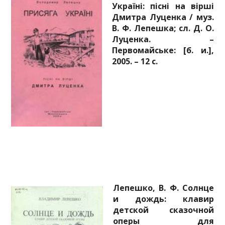
Україні: пісні на вірші
Дмитра Луценка / муз.
В. Ф. Лепешка; сл. Д. О.
Луценка. –
Первомайське: [б. и.],
2005. – 12 с.
Лепешко, В. Ф. Солнце
и дождь: клавир
детской сказочной
оперы для