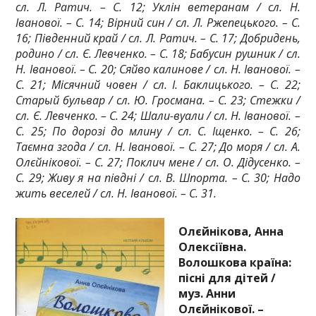
сл. Л. Ратич. – С. 12; Уклін ветеранам / сл. Н.
Іванової. – С. 14; Вірний син / сл. Л. Ржепецького. – С.
16; Південний край / сл. Л. Ратич. – С. 17; Добридень,
родино / сл. Є. Левченко. – С. 18; Бабусин рушник / сл.
Н. Іванової. – С. 20; Сяйво калинове / сл. Н. Іванової. –
С. 21; Місячний човен / сл. І. Баклицького. – С. 22;
Старый бульвар / сл. Ю. Гросмана. – С. 23; Стежки /
сл. Є. Левченко. – С. 24; Шали-вуали / сл. Н. Іванової. –
С. 25; По дорозі до млину / сл. С. Іщенко. – С. 26;
Таємна згода / сл. Н. Іванової. – С. 27; До моря / сл. А.
Олєйнікової. – С. 27; Поклич мене / сл. О. Дідусенко. –
С. 29; Живу я на півдні / сл. В. Шпорта. – С. 30; Надо
жить веселей / сл. Н. Іванової. – С. 31.
Олєйнікова, Анна
Олексіївна.
Волошкова країна:
пісні для дітей /
муз. Анни
Олєйнікової. –