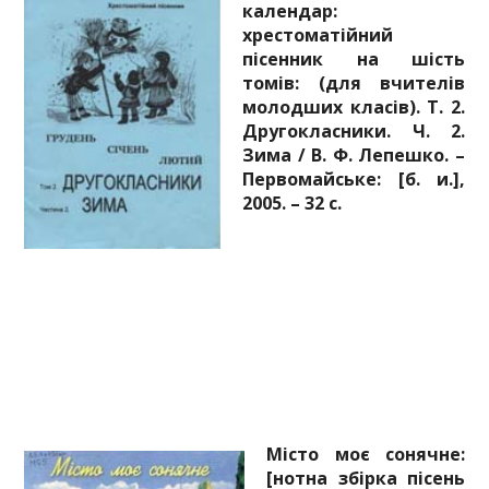
календар:
хрестоматійний
пісенник на шість
томів: (для вчителів
молодших класів). Т. 2.
Другокласники. Ч. 2.
Зима / В. Ф. Лепешко. –
Первомайське: [б. и.],
2005. – 32 с.
Місто моє сонячне:
[нотна збірка пісень