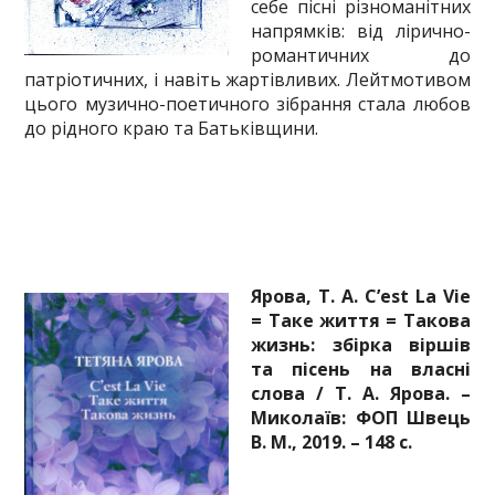
себе пісні різноманітних
напрямків: від лірично-
романтичних до
патріотичних, і навіть жартівливих. Лейтмотивом
цього музично-поетичного зібрання стала любов
до рідного краю та Батьківщини.
Ярова, Т. А. C’est La Vie
= Таке життя = Такова
жизнь: збірка віршів
та пісень на власні
слова / Т. А. Ярова. –
Миколаїв: ФОП Швець
В. М., 2019. – 148 с.