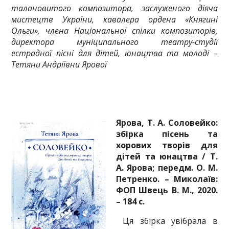
талановитого композитора, заслуженого діяча
мистецтв України, кавалера ордена «Княгині
Ольги», члена Національної спілки композиторів,
директора муніципального театру-студії
естрадної пісні для дітей, юнацтва та молоді –
Тетяни Андріївни Ярової
Ярова, Т. А. Соловейко:
збірка пісень та
хорових творів для
дітей та юнацтва / Т.
А. Ярова; передм. О. М.
Петренко. – Миколаїв:
ФОП Швець В. М., 2020.
– 184 с.
Ця збірка увібрала в