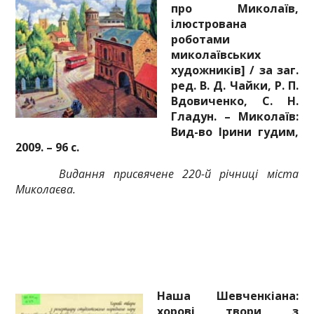
про Миколаїв,
ілюстрована
роботами
миколаївських
художників] / за заг.
ред. В. Д. Чайки, Р. П.
Вдовиченко, С. Н.
Гладун. – Миколаїв:
Вид-во Ірини гудим,
2009. – 96 с.
Видання присвячене 220-й річниці міста
Миколаєва.
Наша Шевченкіана:
хорові твори з