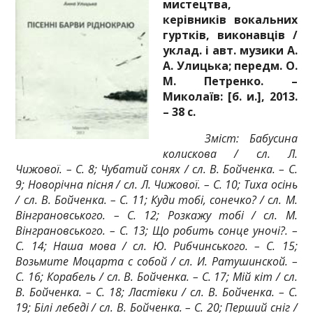
мистецтва,
керівників вокальних
гуртків, виконавців /
уклад. і авт. музики А.
А. Улицька; передм. О.
М. Петренко. –
Миколаїв: [б. и.], 2013.
– 38 с.
Зміст: Бабусина
колискова / сл. Л.
Чижової. – С. 8; Чубатий сонях / сл. В. Бойченка. – С.
9; Новорічна пісня / сл. Л. Чижової. – С. 10; Тиха осінь
/ сл. В. Бойченка. – С. 11; Куди тобі, сонечко? / сл. М.
Вінграновського. – С. 12; Розкажу тобі / сл. М.
Вінграновського. – С. 13; Що робить сонце уночі?. –
С. 14; Наша мова / сл. Ю. Рибчинського. – С. 15;
Возьмите Моцарта с собой / сл. И. Ратушинской. –
С. 16; Корабель / сл. В. Бойченка. – С. 17; Мій кіт / сл.
В. Бойченка. – С. 18; Ластівки / сл. В. Бойченка. – С.
19; Білі лебеді / сл. В. Бойченка. – С. 20; Перший сніг /