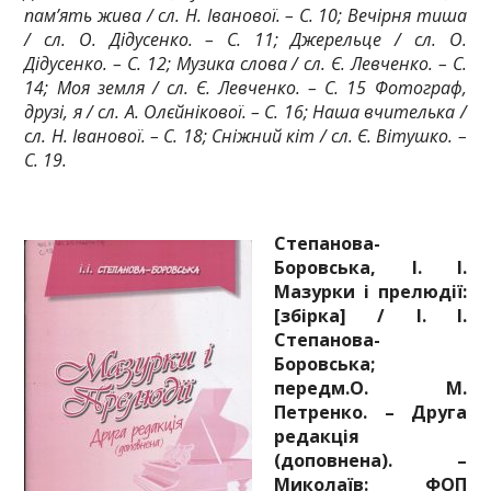
пам’ять жива / сл. Н. Іванової. – С. 10; Вечірня тиша
/ сл. О. Дідусенко. – С. 11; Джерельце / сл. О.
Дідусенко. – С. 12; Музика слова / сл. Є. Левченко. – С.
14; Моя земля / сл. Є. Левченко. – С. 15 Фотограф,
друзі, я / сл. А. Олєйнікової. – С. 16; Наша вчителька /
сл. Н. Іванової. – С. 18; Сніжний кіт / сл. Є. Вітушко. –
С. 19.
Степанова-
Боровська, І. І.
Мазурки і прелюдії:
[збірка] / І. І.
Степанова-
Боровська;
передм.О. М.
Петренко. – Друга
редакція
(доповнена). –
Миколаїв: ФОП