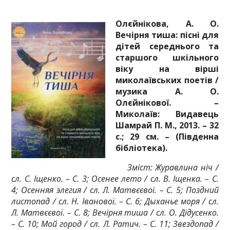
Олєйнікова, А. О.
Вечірня тиша: пісні для
дітей середнього та
старшого шкільного
віку на вірші
миколаївських поетів /
музика А. О.
Олєйнікової. –
Миколаїв: Видавець
Шамрай П. М., 2013. – 32
с.; 29 см. – (Південна
бібліотека).
Зміст: Журавлина ніч /
сл. С. Іщенко. – С. 3; Осенее лето / сл. В. Іщенка. – С.
4; Осенняя элегия / сл. Л. Матвєєвої. – С. 5; Поздний
листопад / сл. Н. Іванової. – С. 6; Дыханье моря / сл.
Л. Матвєєвої. – С. 8; Вечірня тиша / сл. О. Дідусенко.
– С. 10; Мой город / сл. Л. Ратич. – С. 11; Звездопад /