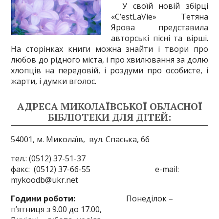
У своїй новій збірці
«C’estLaVie» Тетяна
Ярова представила
авторські пісні та вірші.
На сторінках книги можна знайти і твори про
любов до рідного міста, і про хвилювання за долю
хлопців на передовій, і роздуми про особисте, і
жарти, і думки вголос.
АДРЕСА МИКОЛАЇВСЬКОЇ ОБЛАСНОЇ
БІБЛІОТЕКИ ДЛЯ ДІТЕЙ:
54001, м. Миколаїв,
вул. Спаська, 66
тел.: (0512) 37-51-37
факс: (0512) 37-66-55 e-mail:
mykoodb@ukr.net
Години роботи:
Понеділок –
п’ятниця з 9.00 до 17.00,