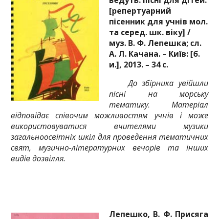
[репертуарний
пісенник для учнів мол.
та серед. шк. віку] /
муз. В. Ф. Лепешка; сл.
А. Л. Качана. – Київ: [б.
и.], 2013. – 34 с.
До збірника увійшли
пісні на морську
тематику. Матеріал
відповідає співочим можливостям учнів і може
використовуватися вчителями музики
загальноосвітніх шкіл для проведення тематичних
свят, музично-літературних вечорів та інших
видів дозвілля.
Лепешко, В. Ф. Присяга