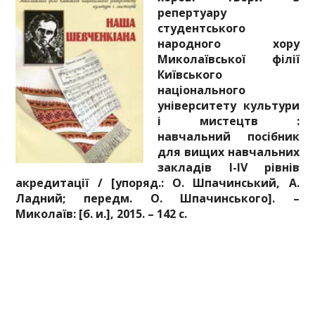
репертуару
студентського
народного хору
Миколаївської філії
Київського
національного
університету культури
і мистецтв :
навчальний посібник
для вищих навчальних
закладів І-ІV рівнів
акредитації / [упоряд.: О. Шпачинський, А.
Ладний; передм. О. Шпачинського]. –
Миколаїв: [б. и.], 2015. – 142 с.