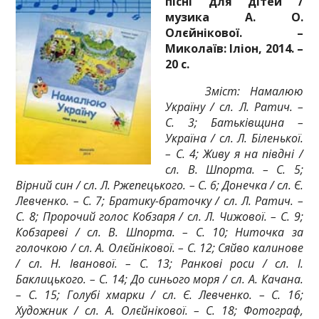
пісні для дітей /
музика А. О.
Олєйнікової. –
Миколаїв: Іліон, 2014. –
20 с.
Зміст: Намалюю
Україну / сл. Л. Ратич. –
С. 3; Батьківщина –
Україна / сл. Л. Біленької.
– С. 4; Живу я на півдні /
сл. В. Шпорта. – С. 5;
Вірний син / сл. Л. Ржепецького. – С. 6; Донечка / сл. Є.
Левченко. – С. 7; Братику-браточку / сл. Л. Ратич. –
С. 8; Пророчий голос Кобзаря / сл. Л. Чижової. – С. 9;
Кобзареві / сл. В. Шпорта. – С. 10; Ниточка за
голочкою / сл. А. Олєйнікової. – С. 12; Сяйво калинове
/ сл. Н. Іванової. – С. 13; Ранкові роси / сл. І.
Баклицького. – С. 14; До синього моря / сл. А. Качана.
– С. 15; Голубі хмарки / сл. Є. Левченко. – С. 16;
Художник / сл. А. Олєйнікової. – С. 18; Фотограф,