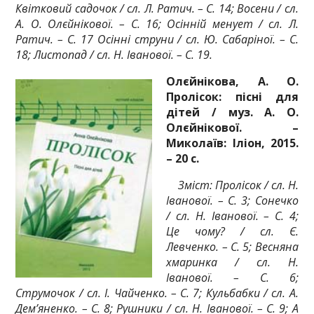
Квітковий садочок / сл. Л. Ратич. – С. 14; Восени / сл.
А. О. Олєйнікової. – С. 16; Осінній менует / сл. Л.
Ратич. – С. 17 Осінні струни / сл. Ю. Сабаріної. – С.
18; Листопад / сл. Н. Іванової. – С. 19.
Олєйнікова, А. О.
Пролісок: пісні для
дітей / муз. А. О.
Олєйнікової. –
Миколаїв: Іліон, 2015.
– 20 с.
Зміст: Пролісок / сл. Н.
Іванової. – С. 3; Сонечко
/ сл. Н. Іванової. – С. 4;
Це чому? / сл. Є.
Левченко. – С. 5; Весняна
хмаринка / сл. Н.
Іванової. – С. 6;
Струмочок / сл. І. Чайченко. – С. 7; Кульбабки / сл. А.
Дем’яненко. – С. 8; Рушники / сл. Н. Іванової. – С. 9; А