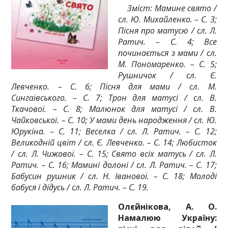
Зміст: Мамине свято /
сл. Ю. Михайленко. – С. 3;
Пісня про матусю / сл. Л.
Ратич. – С. 4; Все
починається з мами / сл.
М. Пономаренко. – С. 5;
Рушничок / сл. Є.
Левченко. – С. 6; Пісня для мами / сл. М.
Сингаївського. – С. 7; Трон для матусі / сл. В.
Ткачової. – С. 8; Малюнок для матусі / сл. В.
Чайковської. – С. 10; У мами день народження / сл. Ю.
Юрукіна. – С. 11; Веселка / сл. Л. Ратич. – С. 12;
Великодній цвіт / сл. Є. Левченко. – С. 14; Любисток
/ сл. Л. Чижової. – С. 15; Свято всіх матусь / сл. Л.
Ратич. – С. 16; Мамині долоні / сл. Л. Ратич. – С. 17;
Бабусин рушник / сл. Н. Іванової. – С. 18; Молоді
бабуся і дідусь / сл. Л. Ратич. – С. 19.
Олєйнікова, А. О.
Намалюю Україну: