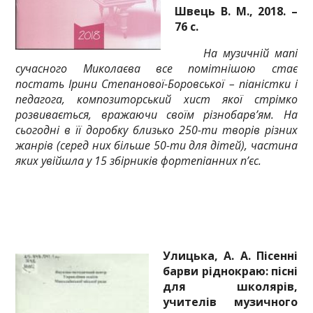
Швець В. М., 2018. –
76 с.
На музичній мапі
сучасного Миколаєва все помітнішою стає
постать Ірини Степанової-Боровської – піаністки і
педагога, композиторський хист якої стрімко
розвивається, вражаючи своїм різнобарв’ям. На
сьогодні в її доробку близько 250-ти творів різних
жанрів (серед них більше 50-ти для дітей), частина
яких увійшла у 15 збірників фортепіанних п’єс.
Улицька, А. А. Пісенні
барви ріднокраю: пісні
для школярів,
учителів музичного