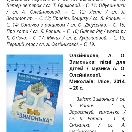
Ветер-ветерок / сл. Т. Ефимовой. – С. 11; Одуванчики
/ сл. А. Олейниковой. – С. 12; Лето / сл. Л.
Золотопут. – С. 13; Привіт, дощику / сл. Л. Ратич. –
С. 14; Сонечко з дощиком / сл. О. Дідусенко. – С. 15;
Про кота / сл. Л. Ратич. – С. 16; Guinea Pig / words by
K. Orlova. – С. 17; Мячик / сл. Е. Кудряшовой. – С. 18;
Перший клас / сл. А. Олєйнікової. – С. 19.
Олєйнікова, А. О.
Зимонька: пісні для
дітей / музика А. О.
Олєйнікової. –
Миколаїв: Іліон, 2014.
– 20 с.
Зміст: Зимонька / сл.
Л. Ратич. – С. 3;
Здраствуй, зимонько /
сл. Л. Ратич. – С. 4;
Сніжинки / сл. А.
Олєйнікової. – С. 5;