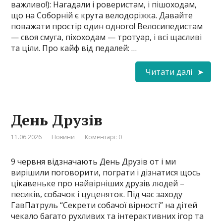
важливо!): Нагадали і роверистам, і пішоходам,
що на Соборній є крута велодоріжка. Давайте
поважати простір один одного! Велосипедистам
— своя смуга, піхоходам — тротуар, і всі щасливі
та ціли. Про кайф від педалей: …
Читати далі
День Друзів
11.06.2026
Новини
Коментарі: 0
9 червня відзначають День Друзів от і ми
вирішили поговорити, пограти і дізнатися щось
цікавеньке про найвірніших друзів людей –
песиків, собачок і цуценяток. Під час заходу
ГавПатруль “Секрети собачої вірності” на дітей
чекало багато рухливих та інтерактивних ігор та