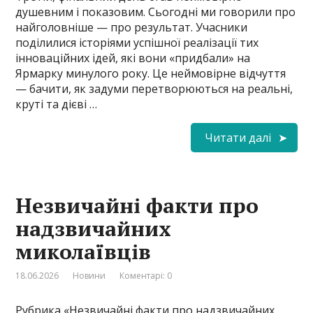
душевним і показовим. ​Сьогодні ми говорили про
найголовніше — про результат. Учасники
поділилися історіями успішної реалізації тих
інноваційних ідей, які вони «придбали» на
Ярмарку минулого року. Це неймовірне відчуття
— бачити, як задуми перетворюються на реальні,
круті та дієві …
Читати далі
Незвичайні факти про
надзвичайних
миколаївців
18.06.2026
Новини
Коментарі: 0
Рубрика «Незвичайні факти про надзвичайних