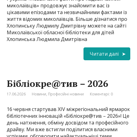
миколаївців» продовжує знайомити вас із
цікавими епізодами та незвичайними фактами із
життя відомих миколаївців. Більше дізнатися про
Хлопинську Людмилу Дмитрівну можете на сайті
Миколаївської обласної бібліотеки для дітей
Хлопинська Людмила Дмитрівна
Читати далі
Бібліокре@тив – 2026
17.06.2026
Новини
,
Професійні новини
Коментарі: 0
16 червня стартував XIV міжрегіональний ярмарок
бібліотечних інновацій «Бібліокре@тив – 2026»! Це
день натхнення, обміну досвідом та професійного
драйву. Ми вже встигли поділитися власними
успіхами, обговорити найактуальніші теми