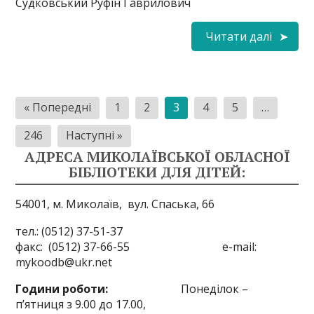
Судковський Руфiн Гаврилович
Читати далі
Пагінація
« Попередні
1
2
3
4
5
…
записів
246
Наступні »
АДРЕСА МИКОЛАЇВСЬКОЇ ОБЛАСНОЇ
БІБЛІОТЕКИ ДЛЯ ДІТЕЙ:
54001, м. Миколаїв,
вул. Спаська, 66
тел.: (0512) 37-51-37
факс: (0512) 37-66-55 e-mail:
mykoodb@ukr.net
Години роботи:
Понеділок –
п’ятниця з 9.00 до 17.00,