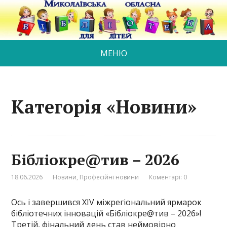
МЕНЮ
Категорія «Новини»
Бібліокре@тив – 2026
18.06.2026
Новини
,
Професійні новини
Коментарі: 0
Ось і завершився XIV міжрегіональний ярмарок
бібліотечних інновацій «Бібліокре@тив – 2026»!
Третій, фінальний день став неймовірно