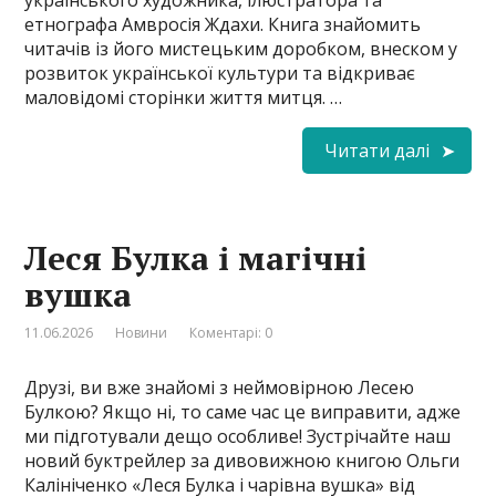
етнографа Амвросія Ждахи. Книга знайомить
читачів із його мистецьким доробком, внеском у
розвиток української культури та відкриває
маловідомі сторінки життя митця. …
Читати далі
Леся Булка і магічні
вушка
11.06.2026
Новини
Коментарі: 0
Друзі, ви вже знайомі з неймовірною Лесею
Булкою? Якщо ні, то саме час це виправити, адже
ми підготували дещо особливе! Зустрічайте наш
новий буктрейлер за дивовижною книгою Ольги
Калініченко «Леся Булка і чарівна вушка» від