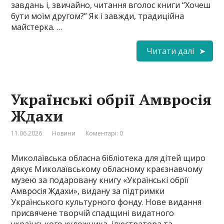
завдань і, звичайно, читання вголос книги “Хочеш
бути моїм другом?” Як і завжди, традиційна
майстерка. …
Читати далі
Українські обрії Амвросія
Ждахи
11.06.2026
Новини
Коментарі: 0
Миколаївська обласна бібліотека для дітей щиро
дякує Миколаївському обласному краєзнавчому
музею за подаровану книгу «Українські обрії
Амвросія Ждахи», видану за підтримки
Українського культурного фонду. Нове видання
присвячене творчій спадщині видатного
українського художника, ілюстратора та