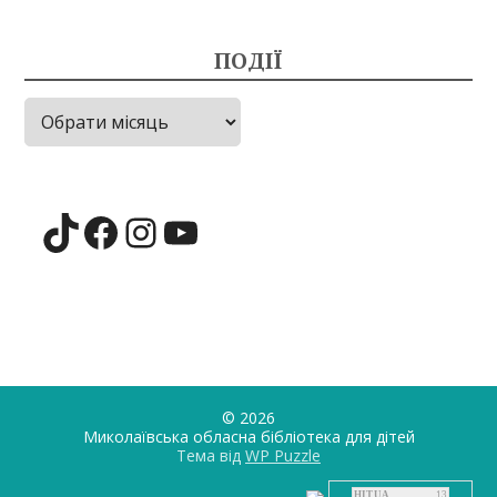
ПОДІЇ
Події
TikTok
Facebook
Instagram
YouTube
© 2026
Миколаївська обласна бібліотека для дiтей
Тема від
WP Puzzle
HIT.UA
13