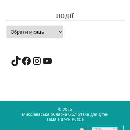
ПОДІЇ
Події
TikTok
Facebook
Instagram
YouTube
© 2026
Миколаївська обласна бібліотека для дiтей
Тема від
WP Puzzle
HIT.UA
117