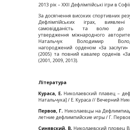
2013 рік – XXІІ Дефлімпійські ігри в Софі
За досягнення високих спортивних рез
Дефлімпійських іграх, виявлені 
самовідданість та волю до п
утвердження міжнародного авторите
Натальчук Володимир Волод
нагороджений орденом «За заслуги» І
(2005) та повний кавалер орденів «З
(2001, 2009, 2013).
Літ
ература
Кураса
,
Е.
Николаевский плавец – деф
Натальчука] / Е. Кураса // Вечерний Никол
Первов, Г.
Николаевцы на Дефлимпиаде
летние дефлимпийские игры / Г. Первов //
Синявский, В.
Николаевский пловец В