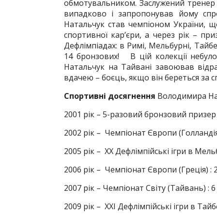
обмотувальником. Заслужений тренер 
випадково і запропонував йому спро
Натальчук став чемпіоном України, 
спортивної кар’єри, а через рік – пр
Дефлімпіадах: в Римі, Мельбурні, Тайбе
14 бронзових! В цій колекції небуло
Натальчук на Тайвані завоював відр
вдачею – боєць, якщо він береться за с
Спортивні досягнення
Володимира На
2001 рік – 5-разовий бронзовий призер 
2002 рік – Чемпіонат Європи (Голландія)
2005 рік – XX Дефлімпійські ігри в Мельб
2006 рік – Чемпіонат Європи (Греція) : 2
2007 рік – Чемпіонат Світу (Тайвань) : 6
2009 рік – XXІ Дефлімпійські ігри в Тайбе