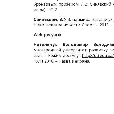
бронзовым призером! / В. Синявский /
июля). – С. 2
Синявский, В.
У Владимира Натальчука 
Николаевские новости. Спорт. – 2013. – N 9
Web
-ресурси
Натальчук Володимир Володим
міжнародний університет розвитку лю
сайт. – Режим доступу :
http://uu.edu.u
19.11.2018. – Назва з екрана.