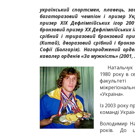
український спортсмен, плавець, з
багаторазовий чемпіон і призер Ук
призер XIX Дефлімпійських ігор 200
бронзовий призер XX Дефлімпійських іг
срібний і триразовий бронзовий при
(Китай), дворазовий срібний і бронзо
Софії (Болгарія). Нагороджений орд
кавалер орденів «За мужність» (2001, 2
Натальчук В
1980 року в с
факультеті
міжрегіональ
«Україна».
Із 2003 року 
команді Україн
Володимир На
років. До 