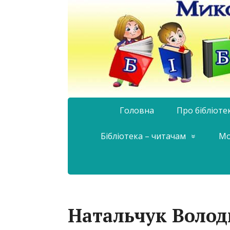
Головна
Про бібліоте
Бібліотека – читачам
Мо
Натальчук Воло