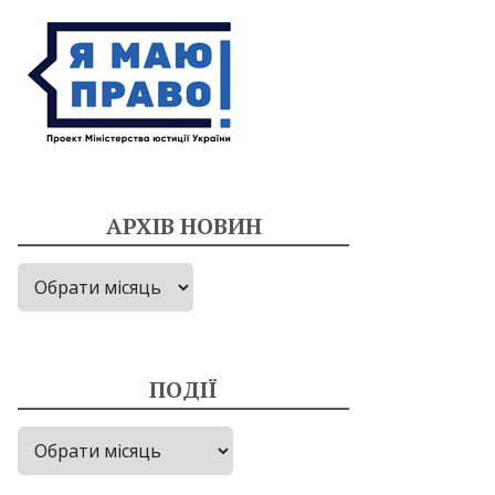
АРХІВ НОВИН
Архів
новин
ПОДІЇ
Події