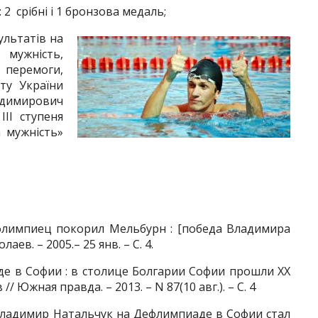
ї: 2 срібні і 1 бронзова медаль;
ультатів на
мужність,
еремоги,
ту України
имирович
ІІ ступеня
а мужність»
лимпиец покорил Мельбурн : [победа Владимира
аев. – 2005.– 25 янв. – С. 4.
 в Софии : в столице Болгарии Софии прошли ХХ
 Южная правда. – 2013. – N 87(10 авг.). – С. 4
ладимир Натальчук на Дефлимпиаде в Софии стал