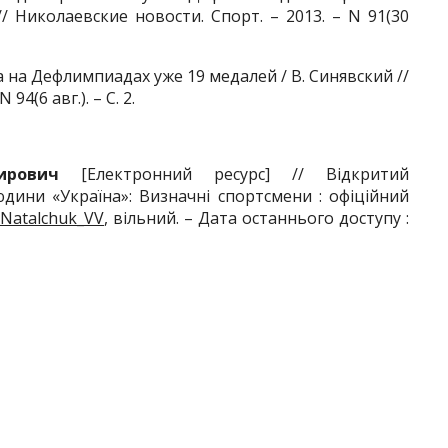
/ Николаевские новости. Спорт. – 2013. – N 91(30
на Дефлимпиадах уже 19 медалей / В. Синявский //
4(6 авг.). – С. 2.
ирович
[Електронний ресурс] // Відкритий
дини «Україна»: Визначні спортсмени : офіційний
a/Natalchuk_VV
, вільний. – Дата останнього доступу :