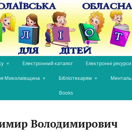
ку
Електронний каталог
Електронні ресурси
я Миколаївщина
Бібліотекарям
Менталь
Books
димир Володимирович