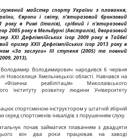
аслужений майстер спорту України з плавання,
раїни, Європи і світу, п’ятиразовий бронзовий
1 року в Римі (Італія), срібний і п’ятиразовий
ор 2005 року в Мельбурні (Австралія), дворазовий
зер XXІ Дефлімпійських ігор 2009 року в Тайбеї
вий призер XXІІ Дефлімпійських ігор 2013 року в
еном «За заслуги» ІІІ ступеня (2005) та
повний
009, 2013).
олодимир Володимирович народився 6 червня
елі Новоселиця Хмельницької області. Навчався на
 «Фізична реабілітація» Миколаївського
ного інституту розвитку людини Університету
працює спортсменом-інструктором у штатній збірній
и серед спортсменів-інвалідів з порушенням слуху.
тальчук почав займатися плаванням з двадцяти
цього він два роки працював на заводі