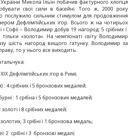
України Микола Ільїн побачив фактурного хлопця
бувати свої сили в басейні. Того ж, 2000 року
що послужило сильним стимулом для продовження
изером Дефлімпійських ігор. Всього ж на чотирьох
ї і Софії – Володимир добув 19 нагород: 5 срібних і
 тільки «золота». На чемпіонаті світу Володимир
азу шість нагород вищого гатунку. Володимир за
праву, то у нього все виходить.
тальчука:
XIX Дефлімпійських ігор в Римі;
 : 4 срібних і 5 бронзових медалей;
урні : 1 срібна і 5 бронзових медалей;
 золоті і 8 срібних медалей;
 золотих, 3 срібні і 1 бронзова медаль;
ї: 2 срібні і 3 бронзові медалі;