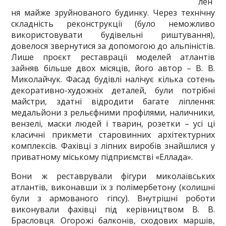
лен
ня майже зруйнованого будинку. Через технічну
складність реконструкції (було неможливо
використовувати будівельні риштування),
довелося звернутися за допомогою до альпіністів.
Лише проєкт реставрації моделей атлантів
зайняв більше двох місяців, його автор – В. В.
Миколайчук. Фасад будівлі налічує кілька сотень
декоративно-художніх деталей, були потрібні
майстри, здатні відродити багате ліплення:
медальйони з рельєфними профілями, наличники,
вензелі, маски людей і тварин, розетки – усі ці
класичні прикмети старовинних архітектурних
комплексів. Фахівці з ліпних виробів знайшлися у
приватному міському підприємстві «Еллада».
Вони ж реставрували фігури миколаївських
атлантів, виконавши їх з полімербетону (колишні
були з армованого гіпсу). Внутрішні роботи
виконували фахівці під керівництвом В. В.
Брасловця. Огорожі балконів, сходових маршів,