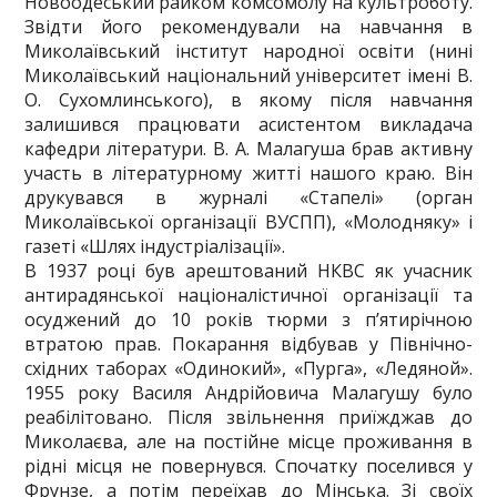
Новоодеський райком комсомолу на культроботу.
Звідти його рекомендували на навчання в
Миколаївський інститут народної освіти (нині
Миколаївський національний університет імені В.
О. Сухомлинського), в якому після навчання
залишився працювати асистентом викладача
кафедри літератури. В. А. Малагуша брав активну
участь в літературному житті нашого краю. Він
друкувався в журналі «Стапелі» (орган
Миколаївської організації ВУСПП), «Молодняку» і
газеті «Шлях індустріалізації».
В 1937 році був арештований НКВС як учасник
антирадянської націоналістичної організації та
осуджений до 10 років тюрми з п’ятирічною
втратою прав. Покарання відбував у Північно-
східних таборах «Одинокий», «Пурга», «Ледяной».
1955 року Василя Андрійовича Малагушу було
реабілітовано. Після звільнення приїжджав до
Миколаєва, але на постійне місце проживання в
рідні місця не повернувся. Спочатку поселився у
Фрунзе, а потім переїхав до Мінська. Зі своїх