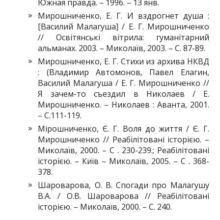
Южная правда. – 1996. – 13 янв.
Мирошниченко, Е. Г. И вздрогнет душа :
[Василий Малагуша] / Е. Г. Мирошниченко
// Освітянські вітрила: гуманітарний
альманах. 2003. – Миколаїв, 2003. – С. 87-89.
Мирошниченко, Е. Г. Стихи из архива НКВД
: (Владимир Автомонов, Павел Елагин,
Василий Малагуша / Е. Г. Мирошниченко //
Я зачем-то съездил в Николаев / Е.
Мирошниченко. – Николаев : Аванта, 2001.
– С.111-119.
Мірошниченко, Є. Г. Воля до життя / Є. Г.
Мирошниченко // Реабілітовані історією. –
Миколаїв, 2000. – C . 230-239.; Реабілітовані
історією. – Київ – Миколаїв, 2005. – C . 368-
378.
Шароварова, О. В. Спогади про Малагушу
В.А. / О.В. Шароварова // Реабілітовані
історією. – Миколаїв, 2000. – C. 240.