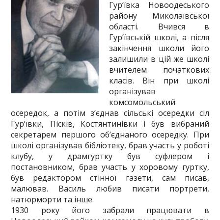
Гур’ївка Новоодеського
району Миколаївської
області. Вчився в
Гур’ївській школі, а після
закінчення школи його
залишили в цій же школі
вчителем початкових
класів. Він при школі
організував
комсомольський
осередок, а потім з’єднав сільські осередки сіл
Гур’ївки, Пісків, Костянтинівки і був вибраний
секретарем першого об’єднаного осередку. При
школі організував бібліотеку, брав участь у роботі
клубу, у драмгуртку був суфлером і
постановником, брав участь у хоровому гуртку,
був редактором стінної газети, сам писав,
малював. Василь любив писати портрети,
натюрморти та інше.
1930 року його забрали працювати в