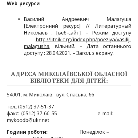
Web-ресурси
Василий Андреевич Малагуша
[Електронний ресурс] // Литературный
Николаев : [веб-сайт]. – Режим доступу
:
http://litnik.org/index.php/poeziya/vasilij-
malagusha
, вільний. – Дата останнього
доступу : 28.04.2021. – Загол. з екрану.
АДРЕСА МИКОЛАЇВСЬКОЇ ОБЛАСНОЇ
БІБЛІОТЕКИ ДЛЯ ДІТЕЙ:
54001, м. Миколаїв,
вул. Спаська, 66
тел.: (0512) 37-51-37
факс: (0512) 37-66-55 e-mail:
mykoodb@ukr.net
Години роботи:
Понеділок –