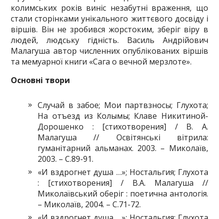
колимських років виніс незабутні враження, що
стали сторінками унікального життєвого досвіду і
віршів. Він не зробився жорстоким, зберіг віру в
людей, людську гідність. Василь Андрійович
Малагуша автор численних опублікованих віршів
та мемуарної книги «Сага о вечной мерзлоте».
Основні твори
Случай в забое; Мои партвзносы; Глухота;
На отъезд из Колымы; Клаве Никитиной-
Дорошенко : [стихотворения] / В. А.
Малагуша // Освітянські вітрила:
гуманітарний альманах. 2003. – Миколаїв,
2003. – С.89-91.
«И вздрогнет душа …»; Ностальгия; Глухота
: [стихотворения] / В.А. Малагуша //
Миколаївський оберіг : поетична антологія.
– Миколаїв, 2004. – С.71-72.
«И вздрогнет душа …»; Ностальгия; Глухота