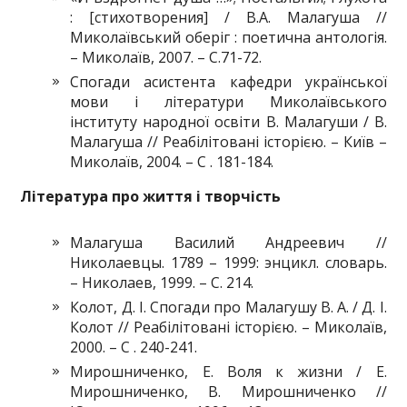
: [стихотворения] / В.А. Малагуша //
Миколаївський оберіг : поетична антологія.
– Миколаїв, 2007. – С.71-72.
Спогади асистента кафедри української
мови і літератури Миколаївського
інституту народної освіти В. Малагуши / В.
Малагуша // Реабілітовані історією. – Київ –
Миколаїв, 2004. – C . 181-184.
Література про життя і творчість
Малагуша Василий Андреевич //
Николаевцы. 1789 – 1999: энцикл. словарь.
– Николаев, 1999. – С. 214.
Колот, Д. І. Спогади про Малагушу В. А. / Д. І.
Колот // Реабілітовані історією. – Миколаїв,
2000. – C . 240-241.
Мирошниченко, Е. Воля к жизни / Е.
Мирошниченко, В. Мирошниченко //