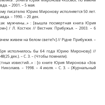
земляка : [книга Юрия Миронова «Космос по имени
да. – 2001. – 5 мая.
кому писателю Юрию Миронову исполняется 50 лет.
да. – 1990. – 20 дек.
 как мужчины…» : [вышла посмертная книга Юрия
] / Л. Костюк // Вестник Прибужья. – 2003. – 6
ачем живем на белом свете?»] // Рідне Прибужжя. –
абря исполнилось бы 64 года Юрию Миронову] //
(25 дек.). – С. 3. – (Чтобы помнили).
остных известий…» : [о книге Юрия Миронова «Зов
 Николаев. – 1998. – 4 июля. – С. 3. – (Журнальный