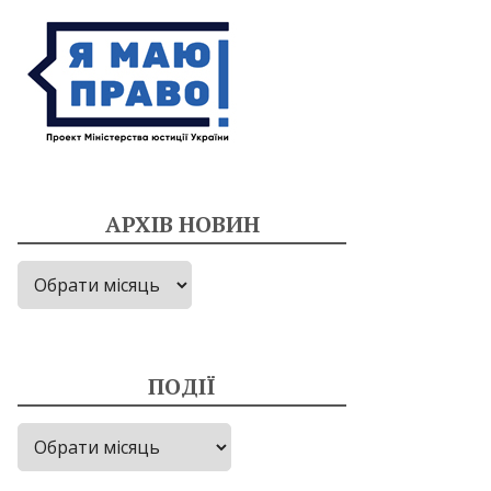
АРХІВ НОВИН
Архів
новин
ПОДІЇ
Події