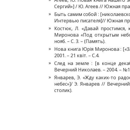
Агеев, Ю. Новая книга нашего 
Сергий»] / Ю. Агеев // Южная прав
Быть самим собой : [николаевс
Интервью писателя]// Южная прав
Костюк, Л. «Давай простимся,
Миронова «Под открытым небом»
нояб. – С. 3. – (Память).
Нова книга Юрія Миронова : [«З
2001. – 21 квіт. – С.4.
След на земле : [в конце дек
Вечерний Николаев. – 2004. – №148
Январев, Э. «Жду каких-то рад
небес»]/ Э. Январев // Вечерний
столик).