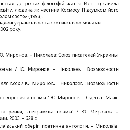
ється до різних філософій життя. Його цікавила
світу, людина як частина Космосу. Підсумком його
лом свете» (1993).
адені українською та осетинською мовами.
002 року.
 Ю. Миронов. – Николаев: Союз писателей Украины,
поэмы / Ю. Миронов. – Николаев : Возможности
 для всех / Ю. Миронов. – Николаев : Возможности
хотворения и поэмы / Ю. Миронов. – Одесса : Маяк,
творения, эпиграммы, поэмы] / Ю. Миронов. –
, 2003. – 628 с.
аївський оберіг: поетична антологія. – Миколаїв,