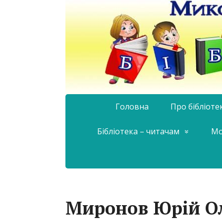
Головна
Про бібліоте
Бібліотека – читачам
Мо
Миронов Юрій О