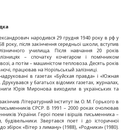
ідка
ксандрович народився 29 грудня 1940 року в рф у
58 року, після закінчення середньої школи, вступив
лізничного училища. Після навчання 20 років
ізницях – спочатку кочегаром і помічником
возі, а потім – машиністом тепловоза. Десять років
вночі, працював на Норільськый залізниці.
надруковані в газетах «Буйская правда» і «Южная
. Друкувався у багатьох відомих газетах, журналах,
 Книги Юрія Миронова виходили в українських та
акінчив Літературний інститут ім. О. М. Горького в
 письменників СРСР. В 1991 – 2000 роках очолював
нників України. Герої поем і віршів письменника –
, будівельники. Звертався поет і до історичної
о збірок «Вітер з лиману» (1988), «Родники» (1980).