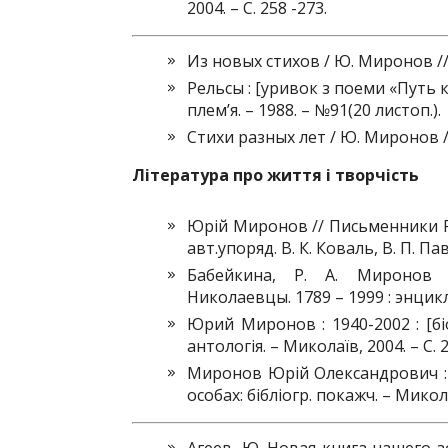
2004. – С. 258 -273.
Из новых стихов / Ю. Миронов // 
Рельсы : [уривок з поеми «Путь 
плем’я. – 1988. – №91(20 листоп.).
Стихи разных лет / Ю. Миронов //
Література про життя і творчість
Юрій Миронов // Письменники Радя
авт.упоряд. В. К. Коваль, В. П. Па
Бабейкина, Р. А. Миронов
Николаевцы. 1789 – 1999 : энцикл.
Юрий Миронов : 1940-2002 : [бі
антологія. – Миколаїв, 2004. – С. 2
Миронов Юрій Олександрович : 
особах: бібліогр. покажч. – Миколаї