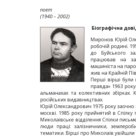
поет
(1940 – 2002)
Біографічна дов
Миронов Юрій Оле
робочій родині. 19
до Буйського за
працював на зал
машиніста на паро
жив на Крайній Пі
Перші вірші були 
правда» 1963 року
альманахах та колективних збірках.
російських видавництвах.
Юрій Олександрович 1975 року заочно з
москві. 1985 року прийнятий в Спілку
Миколаївське відділення Спілки письме
люди праці: залізничники, землероби
тематики. Вірші про Миколаїв увійшли д