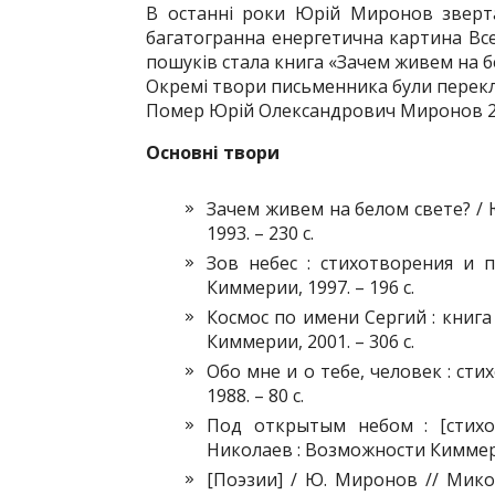
В останні роки Юрій Миронов зверта
багатогранна енергетична картина Все
пошуків стала книга «Зачем живем на бе
Окремі твори письменника були перекл
Помер Юрій Олександрович Миронов 2
Основні твори
Зачем живем на белом свете? /
1993. – 230 с.
Зов небес : стихотворения и 
Киммерии, 1997. – 196 с.
Космос по имени Сергий : книга
Киммерии, 2001. – 306 с.
Обо мне и о тебе, человек : сти
1988. – 80 с.
Под открытым небом : [стихо
Николаев : Возможности Киммерии
[Поэзии] / Ю. Миронов // Микол