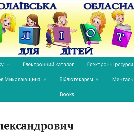
ку
Електронний каталог
Електронні ресурси
я Миколаївщина
Бібліотекарям
Менталь
Books
лександрович