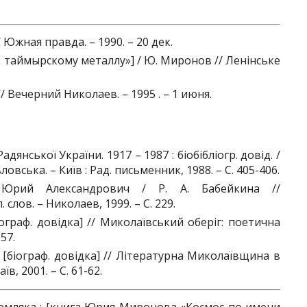
Южная правда. – 1990. – 20 дек.
к таймырскому металлу»] / Ю. Миронов // Ленінське
 Вечерний Николаев. – 1995 . – 1 июня.
нської України. 1917 – 1987 : біобібліогр. довід. /
вловська. – Київ : Рад. письменник, 1988. – С. 405-406.
 Юрий Александрович / Р. А. Бабейкина //
 слов. – Николаев, 1999. – С. 229.
ограф. довідка] // Миколаївський оберіг: поетична
57.
[біограф. довідка] // Літературна Миколаївщина в
в, 2001. – С. 61-62.