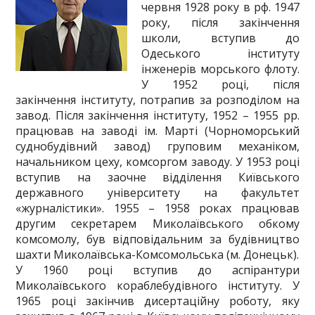
червня 1928 року в рф. 1947
року, після закінчення
школи, вступив до
Одеського інституту
інженерів морського флоту.
У 1952 році, після
закінчення інституту, потрапив за розподілом на
завод. Після закінчення інституту, 1952 – 1955 рр.
працював на заводі ім. Марті (Чорноморський
суднобудівний завод) груповим механіком,
начальником цеху, комсоргом заводу. У 1953 році
вступив на заочне відділення Київського
державного університету на факультет
«журналістики». 1955 – 1958 роках працював
другим секретарем Миколаївського обкому
комсомолу, був відповідальним за будівництво
шахти Миколаївська-Комсомольська (м. Донецьк).
У 1960 році вступив до аспірантури
Миколаївського кораблебудівного інституту. У
1965 році закінчив дисертаційну роботу, яку