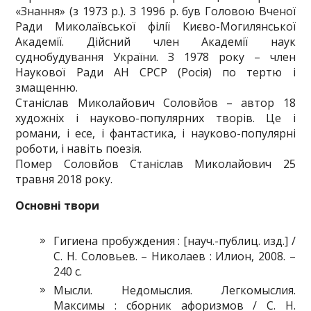
«Знання» (з 1973 р.). З 1996 р. був Головою Вченої
Ради Миколаївської філії Києво-Могилянської
Академії. Дійсний член Академії наук
суднобудування України. З 1978 року – член
Наукової Ради АН СРСР (Росія) по тертю і
змащенню.
Станіслав Миколайович Соловйов – автор 18
художніх і науково-популярних творів. Це і
романи, і есе, і фантастика, і науково-популярні
роботи, і навіть поезія.
Помер Соловйов Станіслав Миколайович 25
травня 2018 року.
Основні твори
Гигиена пробуждения : [науч.-публиц. изд.] /
С. Н. Соловьев. – Николаев : Илион, 2008. –
240 с.
Мысли. Недомыслия. Легкомыслия.
Максимы : сборник афоризмов / С. Н.