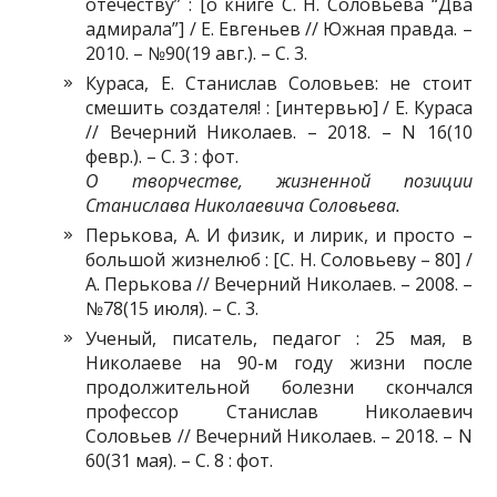
отечеству” : [о книге С. Н. Соловьева “Два
адмирала”] / Е. Евгеньев // Южная правда. –
2010. – №90(19 авг.). – С. 3.
Кураса, Е. Станислав Соловьев: не стоит
смешить создателя! : [интервью] / Е. Кураса
// Вечерний Николаев. – 2018. – N 16(10
февр.). – С. 3 : фот.
О творчестве, жизненной позиции
Станислава Николаевича Соловьева.
Перькова, А. И физик, и лирик, и просто –
большой жизнелюб : [С. Н. Соловьеву – 80] /
А. Перькова // Вечерний Николаев. – 2008. –
№78(15 июля). – С. 3.
Ученый, писатель, педагог : 25 мая, в
Николаеве на 90-м году жизни после
продолжительной болезни скончался
профессор Станислав Николаевич
Соловьев // Вечерний Николаев. – 2018. – N
60(31 мая). – С. 8 : фот.