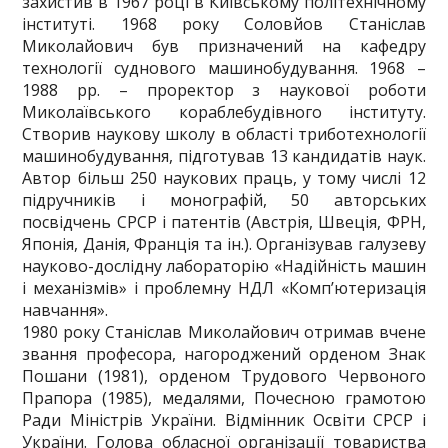
захистив в 1967 році в Київському політехнічному
інституті. 1968 року Соловйов Станіслав
Миколайович був призначений на кафедру
технології суднового машинобудування. 1968 –
1988 рр. – проректор з наукової роботи
Миколаївського кораблебудівного інституту.
Створив наукову школу в області триботехнології
машинобудування, підготував 13 кандидатів наук.
Автор більш 250 наукових праць, у тому числі 12
підручників і монографій, 50 авторських
посвідчень СРСР і патентів (Австрія, Швеція, ФРН,
Японія, Данія, Франція та ін.). Організував галузеву
науково-дослідну лабораторію «Надійність машин
і механізмів» і проблемну НДЛ «Комп’ютеризація
навчання».
1980 року Станіслав Миколайович отримав вчене
звання професора, нагороджений орденом Знак
Пошани (1981), орденом Трудового Червоного
Прапора (1985), медалями, Почесною грамотою
Ради Міністрів України. Відмінник Освіти СРСР і
України. Голова обласної організації товариства