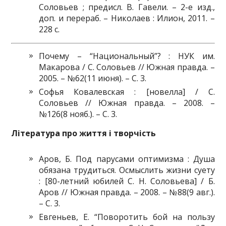
Соловьев ; предисл. В. Гавели. – 2-е изд.,
доп. и перераб. – Николаев : Илион, 2011. –
228 с.
Почему – “Национальный”? : НУК им.
Макарова / С. Соловьев // Южная правда. –
2005. – №62(11 июня). – С. 3.
Софья Ковалевская : [новелла] / С.
Соловьев // Южная правда. – 2008. –
№126(8 нояб.). – С. 3.
Література про життя і творчість
Аров, Б. Под парусами оптимизма : Душа
обязана трудиться. Осмыслить жизни суету
: [80-летний юбилей С. Н. Соловьева] / Б.
Аров // Южная правда. – 2008. – №88(9 авг.).
– С. 3.
Евгеньев, Е. “Поворотить бой на пользу