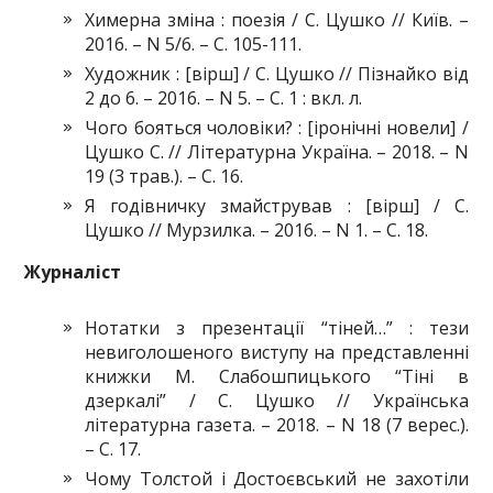
Химерна зміна : поезія / С. Цушко // Київ. –
2016. – N 5/6. – С. 105-111.
Художник : [вірш] / С. Цушко // Пізнайко від
2 до 6. – 2016. – N 5. – С. 1 : вкл. л.
Чого бояться чоловіки? : [іронічні новели] /
Цушко С. // Літературна Україна. – 2018. – N
19 (3 трав.). – С. 16.
Я годівничку змайстрував : [вірш] / С.
Цушко // Мурзилка. – 2016. – N 1. – С. 18.
Журналіст
Нотатки з презентації “тіней…” : тези
невиголошеного виступу на представленні
книжки М. Слабошпицького “Тіні в
дзеркалі” / С. Цушко // Українська
літературна газета. – 2018. – N 18 (7 верес.).
– С. 17.
Чому Толстой і Достоєвський не захотіли