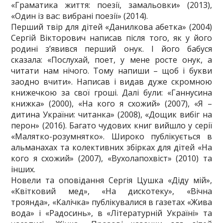
«Граматика життя: поезії, замальовки» (2013),
«Один із вас: вибрані поезії» (2014).
Перший твір для дітей «Данилкова абетка» (2004)
Сергiй Вікторович написав після того, як у його
родині з’явився перший онук. І його бабуся
сказала: «Послухай, поет, у мене росте онук, а
читати нам нічого. Тому напиши – щоб і букви
заодно вчити». Написав і видав дуже скромною
книжечкою за свої гроші. Далі були: «Ганнусина
книжка» (2000), «На кого я схожий» (2007), «Я –
дитина України: читанка» (2008), «Дощик вибіг на
перон» (2016). Багато чудових книг вийшло у серії
«Малятко-розумнятко». Широко публікується в
альманахах та колективних збірках для дітей «На
кого я схожий» (2007), «Вухолапохвіст» (2010) та
інших.
Новели та оповідання Сергія Цушка «Діду мій»,
«Квітковий мед», «На дискотеку», «Вічна
троянда», «Калічка» публікувалися в газетах «Жива
вода» і «Радосинь», в «Літературній Україні» та