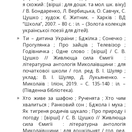
я схожий : [вірші : для дошк. та мол. шк. віку]
/ В. Бондаренко, Л. Вербицька, О. Савчук, С.
Цушко ; худож. Є. Житник. – Харків : ВД
“Школа”, 2007. – 80 с. : іл. – (Золота колекція
української поезії для дітей).
Ти – дитина України ; Бджілка ; Сонечко ;
Прогулянка ; Про зайців ; Телевізор ;
Годівничка ; Одне слово : [вірші] / С. В.
Цушко // Живлюща сила Ємигії :
літературна антологія Миколаївщини : для
початкової школи / гол. ред. В. І. Шуляр ;
уклад.: В. І. Шуляр, Д. Лукьяненко. –
Миколаїв : Іліон, 2019. – С. 135-140 : іл. –
(Південна бібліотека).
Хто живе за шафою ; Рученята ; Хто чим
хвалиться ; Ранковий сон ; Бджола і муха ;
Як тигреня родичів шукало ; Про природу і
погоду : [вірші] / С. В. Цушко // Живлюща
сила Ємигії : літературна антологія
Миколаївщини : для дошкільнят / гол. ред.