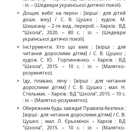
: іл. – (Шедеври української дитячої поезії).
Дощик вибіг на перон : [вірші : для дітей
дошк. віку] / С. В. Цушко ; худож. М.
Шишкану. – 2-ге вид., перероб. – Харків : ВД
“Школа”, 2020. – 80 с. : іл. – (Шедеври
української дитячої поезії).
Інструменти. Хто що вміє : [вірші : для
читання дорослими дітям] / С. В. Цушко ;
худож. С. Ю. Горпинченко. – Харків : ВД
“Школа”, 2015. – 10 с. : іл. – (Малятко-
розумнятко).
Їду, плаваю, лечу : [вірші : для читання
дорослими дітям] / С. В. Цушко ; мал. Н.
Стельмах. – Харків : ВД “Школа”, 2015. – 10 с.
: іл. – (Малятко-розумнятко).
Обережним будь завжди! Правила безпеки :
[вірші : для читання дорослими дітям] / С. В.
Цушко ; мал. Л. Єрьоміної. – Харків : ВД
“Школа”, 2015. – 10 с. : іл. – (Малятко-