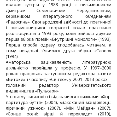
вважає зустріч у 1988 році з письменником
Дмитром Семеновичем Чередниченком,
керівником літературного об’єднанням
«Радосинь». Свої вроджені здібності до поетичної
і письменницької творчості почав практично
реалізовувати з 1993 року, коли вийшла друком
перша збірка поезій «Внутрішні монологи» (1993).
Перша спроба одразу сподобалась читачам, а
тому невдовзі з’явилася друга збірка «Слово»
(1994).
Аматорська зацікавленість літературною
діяльністю перейшла у професію. У 1997–2000
роках працював заступником редактора газети
«Витоки» і часопису «Світло», у 2001–2013 роках –
головний редактор Університетського
видавництва «Пульсари».
У новому тисячолітті відзначився книжками: «Хор:
партитура буття» (2004), «Закоханий мандрівець:
ліричний ужинок» (2007), «Мій Майдан» (2007),
«Сонце осені: вірші й переклади» (2010),