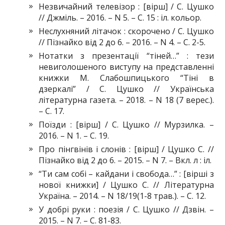
Незвичайний телевізор : [вірш] / С. Цушко
// Джміль. – 2016. – N 5. – С. 15 : іл. кольор.
Неслухняний літачок : скорочено / С. Цушко
// Пізнайко від 2 до 6. – 2016. – N 4. – С. 2-5.
Нотатки з презентації “тіней…” : тези
невиголошеного виступу на представленні
книжки М. Слабошпицького “Тіні в
дзеркалі” / С. Цушко // Українська
літературна газета. – 2018. – N 18 (7 верес.).
– С. 17.
Поїзди : [вірш] / С. Цушко // Мурзилка. –
2016. – N 1. – С. 19.
Про пінгвінів і слонів : [вірш] / Цушко С. //
Пізнайко від 2 до 6. – 2015. – N 7. – Вкл. л : іл.
“Ти сам собі – кайдани і свобода…” : [вірші з
нової книжки] / Цушко С. // Літературна
Україна. – 2014. – N 18/19(1-8 трав.). – С. 12.
У добрі руки : поезія / С. Цушко // Дзвін. –
2015. – N 7. – С. 81-83.