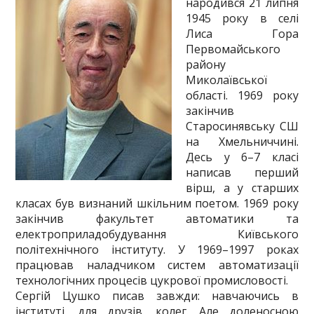
народився 21 липня
1945 року в селі
Лиса Гора
Первомайського
району
Миколаївської
області. 1969 року
закінчив
Старосинявську СШ
на Хмельниччині.
Десь у 6–7 класі
написав перший
вірш, а у старших
класах був визнаний шкільним поетом. 1969 року
закінчив факультет автоматики та
електроприладобудування Київського
політехнічного інституту. У 1969–1997 роках
працював наладчиком систем автоматизації
технологічних процесів цукрової промисловості.
Сергiй Цушко писав завжди: навчаючись в
інституті, для друзів, колег. Але доленосною