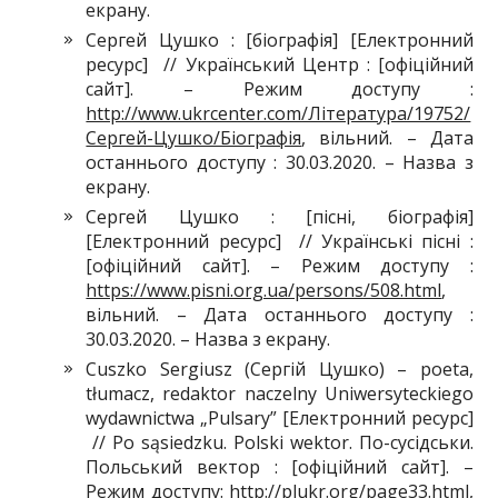
екрану.
Сергей Цушко : [біографія] [Електронний
ресурс] // Український Центр : [офіційний
сайт]. – Режим доступу :
http://www.ukrcenter.com/Література/19752/
Сергей-Цушко/Біографія
, вільний. – Дата
останнього доступу : 30.03.2020. – Назва з
екрану.
Сергей Цушко : [пісні, біографія]
[Електронний ресурс] // Українські пісні :
[офіційний сайт]. – Режим доступу :
https://www.pisni.org.ua/persons/508.html
,
вільний. – Дата останнього доступу :
30.03.2020. – Назва з екрану.
Cuszko Sergiusz (Сергій Цушко) – poeta,
tłumacz, redaktor naczelny Uniwersyteckiego
wydawnictwa „Pulsary” [Електронний ресурс]
// Po sąsiedzku. Polski wektor. По-сусідськи.
Польський вектор : [офіційний сайт]. –
Режим доступу:
http://plukr.org/page33.html
,