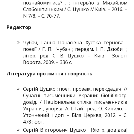
познайомитись?… : інтерв’ю з Михайлом
Слабошпицьким / С. Цушко // Київ. – 2016. –
N 7/8. – С. 70-77.
Редактор
Чубач, Ганна Панасівна. Хустка тернова :
поезії / Г. П. Чубач ; передм. І. П. Дзюби ;
літер. ред. С. В. Цушко. – Київ : Золоті
Ворота, 2009. – 336 с.
Література про життя і творчість
Сергій Цушко : поет, прозаїк, перекдадач //
Сучасні письменники України: біобібліогр.
довід. / Національна спілка письменників
України ; упоряд. А. І. Гай ; ред. О. Кирило. –
Уточнений і доп. – Біла Церква, 2012. – С.
478 : фот.
Сергiй Вікторович Цушко : [біогр. довідка]