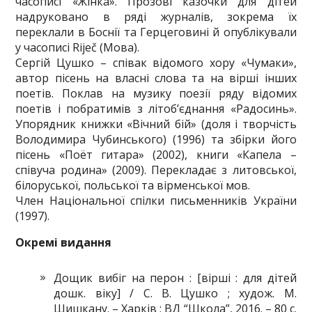
часописі «Жінка». Прозові казочки для дітей
надруковано в ряді журналів, зокрема їх
переклали в Боснії та Герцеговині й опублікували
у часописі Riječ (Мова).
Сергiй Цушко – співак відомого хору «Чумаки»,
автор пісень на власні слова та на вірші інших
поетів. Поклав на музику поезії ряду відомих
поетів і побратимів з літоб’єднання «Радосинь».
Упорядник книжки «Вічний бій» (доля і творчість
Володимира Чубинського) (1996) та збірки його
пісень «Поёт гитара» (2002), книги «Капела –
співуча родина» (2009). Перекладає з литовської,
білоруської, польської та вірменської мов.
Член Національної спілки письменників України
(1997).
Окремі видання
Дощик вибіг на перон : [вірші : для дітей
дошк. віку] / С. В. Цушко ; худож. М.
Шишкану. – Харків : ВД “Школа”, 2016. – 80 с.