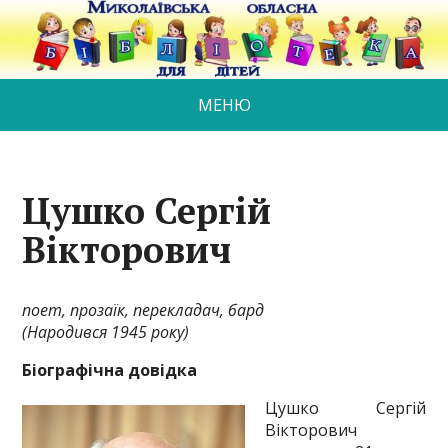
МЕНЮ
Цушко Сергій
Вікторович
поет, прозаїк, перекладач, бард
(Народився 19
45
року)
Біографічна довідка
Цушко Сергiй
Вікторович