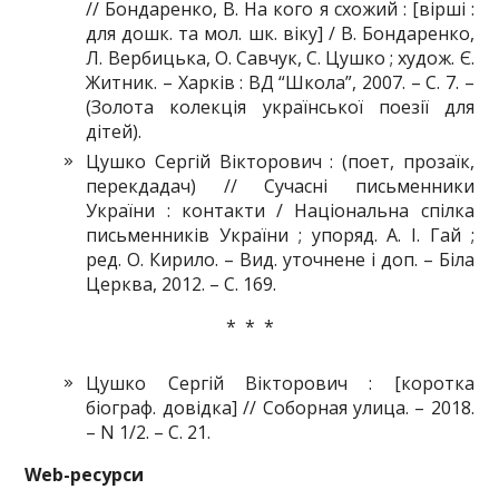
// Бондаренко, В. На кого я схожий : [вірші :
для дошк. та мол. шк. віку] / В. Бондаренко,
Л. Вербицька, О. Савчук, С. Цушко ; худож. Є.
Житник. – Харків : ВД “Школа”, 2007. – С. 7. –
(Золота колекція української поезії для
дітей).
Цушко Сергiй Вікторович : (поет, прозаїк,
перекдадач) // Сучасні письменники
України : контакти / Національна спілка
письменників України ; упоряд. А. І. Гай ;
ред. О. Кирило. – Вид. уточнене і доп. – Біла
Церква, 2012. – С. 169.
* * *
Цушко Сергій Вікторович : [коротка
біограф. довідка] // Соборная улица. – 2018.
– N 1/2. – С. 21.
Web
-ресурси