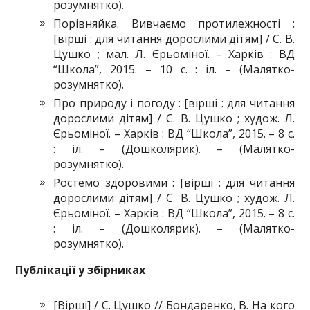
розумнятко).
Порівняйка. Вивчаємо протилежності :
[вірші : для читання дорослими дітям] / С. В.
Цушко ; мал. Л. Єрьоміної. – Харків : ВД
“Школа”, 2015. – 10 с. : іл. – (Малятко-
розумнятко).
Про природу і погоду : [вірші : для читання
дорослими дітям] / С. В. Цушко ; худож. Л.
Єрьоміної. – Харків : ВД “Школа”, 2015. – 8 с.
: іл. – (Дошколярик). – (Малятко-
розумнятко).
Ростемо здоровими : [вірші : для читання
дорослими дітям] / С. В. Цушко ; худож. Л.
Єрьоміної. – Харків : ВД “Школа”, 2015. – 8 с.
: іл. – (Дошколярик). – (Малятко-
розумнятко).
Публікації у збірниках
[Вірші] / С. Цушко // Бондаренко, В. На кого