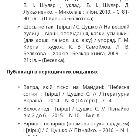
В. І. Шуляр ; уклад.: В. І. Шуляр, Д.
Лукьяненко. – Миколаїв : Іліон, 2019. – С. 81-
90 : іл. – (Південна бібліотека).
Щось не так : [вірш] / С. Цушко // На веселій
вулиці : вірші, оповідання, казки, усмішки :
[для дошк. та мол. шк. віку] / упоряд. Г. М.
Кирпа ; худож.: К. В. Самойлов, Л. В.
Белякова. – Харків : Белкар-книга, 2009. – С.
21 : іл. – (Веселка).
Публікації в періодичних виданнях
Ватра, якій тісно на Майдані: “Небесна
сотня” : [вірш] / Цушко С. // Літературна
Україна. – 2014. – N 30(14 серп.). – С. 4.
Велосипед : [вірш] / Цушко С. // Пізнайко
від 2 до 6. – 2015. – N 10. – Вкл. л.
Віриш – не віриш (розмова онука з дідусем)
: [вірш] / С. Цушко // Пізнайко. – 2016. – N 1.