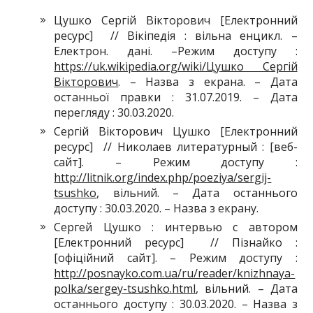
Цушко Сергiй Вікторович [Електронний
ресурс] // Вікіпедія : вільна енцикл. –
Електрон. дані. –Режим доступу :
https://uk.wikipedia.org/wiki/Цушко Сергiй
Вікторович
. – Назва з екрана. – Дата
останньої правки : 31.07.2019. – Дата
перегляду : 30.03.2020.
Сергiй Вікторович Цушко [Електронний
ресурс] // Николаев литературный : [веб-
сайт]. – Режим доступу :
http://litnik.org/index.php/poeziya/sergij-
tsushko
, вільний. – Дата останнього
доступу : 30.03.2020. – Назва з екрану.
Сергей Цушко : интервью с автором
[Електронний ресурс] // Пізнайко :
[офіційний сайт]. – Режим доступу :
http://posnayko.com.ua/ru/reader/knizhnaya-
polka/sergey-tsushko.html
, вільний. – Дата
останнього доступу : 30.03.2020. – Назва з