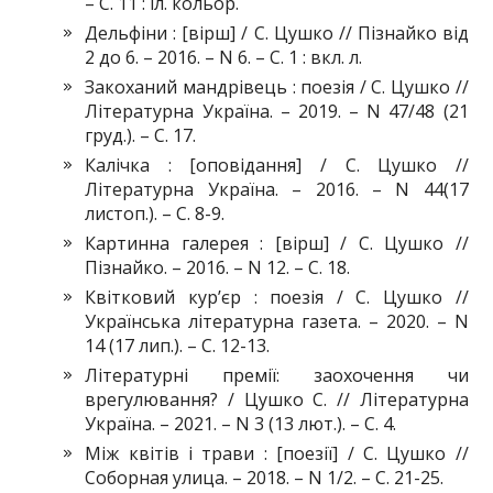
– С. 11 : іл. кольор.
Дельфіни : [вірш] / С. Цушко // Пізнайко від
2 до 6. – 2016. – N 6. – С. 1 : вкл. л.
Закоханий мандрівець : поезія / С. Цушко //
Літературна Україна. – 2019. – N 47/48 (21
груд.). – С. 17.
Калічка : [оповідання] / С. Цушко //
Літературна Україна. – 2016. – N 44(17
листоп.). – С. 8-9.
Картинна галерея : [вірш] / С. Цушко //
Пізнайко. – 2016. – N 12. – С. 18.
Квітковий кур’єр : поезія / С. Цушко //
Українська літературна газета. – 2020. – N
14 (17 лип.). – С. 12-13.
Літературні премії: заохочення чи
врегулювання? / Цушко С. // Літературна
Україна. – 2021. – N 3 (13 лют.). – С. 4.
Між квітів і трави : [поезії] / С. Цушко //
Соборная улица. – 2018. – N 1/2. – С. 21-25.