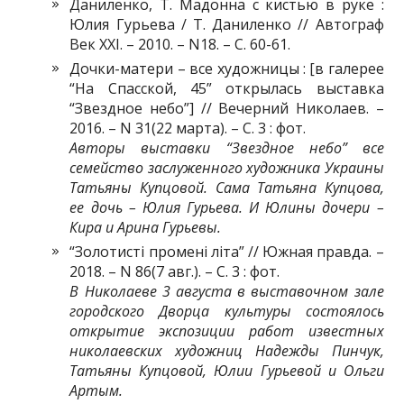
Даниленко, Т. Мадонна с кистью в руке :
Юлия Гурьева / Т. Даниленко // Автограф
Век ХХІ. – 2010. – N18. – С. 60-61.
Дочки-матери – все художницы : [в галерее
“На Спасской, 45” открылась выставка
“Звездное небо”] // Вечерний Николаев. –
2016. – N 31(22 марта). – С. 3 : фот.
Авторы выставки “Звездное небо” все
семейство заслуженного художника Украины
Татьяны Купцовой. Сама Татьяна Купцова,
ее дочь – Юлия Гурьева. И Юлины дочери
–
Кира и Арина Гурьевы.
“Золотисті промені літа” // Южная правда. –
2018. ­– N 86(7 авг.). – С. 3 : фот.
В Николаеве 3 августа в выставочном зале
городского Дворца культуры состоялось
открытие экспозиции работ известных
николаевских художниц Надежды Пинчук,
Татьяны Купцовой, Юлии Гурьевой и Ольги
Артым.