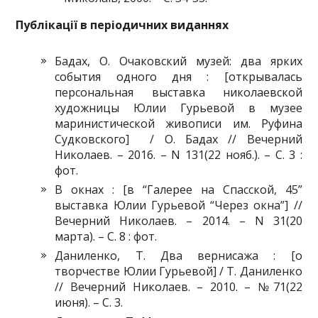
Публікації в періодичних виданнях
Бадах, О. Очаковский музей: два ярких
события одного дня : [открывалась
персональная выставка николаевской
художницы Юлии Гурьевой в музее
маринистической живописи им. Руфина
Судковского] / О. Бадах // Вечерний
Николаев. – 2016. – N 131(22 нояб.). – С. 3 :
фот.
В окнах : [в “Галерее на Спасской, 45”
выставка Юлии Гурьевой “Через окна”] //
Вечерний Николаев. – 2014. – N 31(20
марта). ­– С. 8 : фот.
Даниленко, Т. Два вернисажа : [о
творчестве Юлии Гурьевой] / Т. Даниленко
// Вечерний Николаев. – 2010. – №71(22
июня). – С. 3.