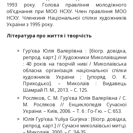
1993 року. Голова правління молодіжного
об’єднання при МОО НСХУ. Член правління МОО
НСХУ. Членкиня Національної спілки художників
України з 1995 року.
Література про життя і творчість
Гур’єва Юлія Валеріївна : [біогр. довідка,
репрод. карт.] // Художники Миколаївщини
: 40 років на творчій ниві / Миколаївська
обласна організація національної спілки
художників України ; [упоряд. О. К.
Приходько]. – Миколаїв : Видавець
Шамрай П. М., 2013. – С. 125.
Росляков, С. М. Гур’єва Юлія Валеріївна / С.
М. Росляков // Енциклопедія Сучасної
України. – Київ, 2006. – Т. 6 : Го-Гю. – С. 653.
Юлія Гур’єва. Yuliya Gurjeva : [біогр. довідка,
репрод. карт.] // Сучасні миколаївські митці.
– Миколаїв, 2000. – С. 34-35.