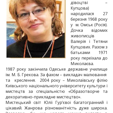
дівоцтві –
Купцова)
народилася 27
березня 1968 року
у м. Омськ (Росія).
Дочка відомих
живописців
Валерія і Тетяни
Купцових. Разом з
батьками 1971
року переїхала до
Миколаєва.
1987 року закінчила Одеське державне училище
ім. М. Б. Грекова. За фахом – викладач малювання
та креслення. 2004 року – Миколаївську філію
Київського національного університету культури і
мистецтв за спеціальністю «Образотворче та
декоративно-прикладне мистецтво».
Мистецький світ Юлії Гур’євої багатогранний і
цікавий. Жанрова різноманітність дуже широка.