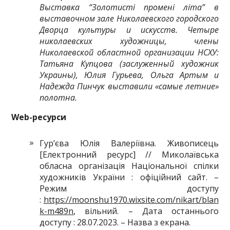
Выставка “Золотисті промені літа” в
выставочном зале Николаевского городского
Дворца культуры и искусств. Четыре
николаевских художницы, члены
Николаевской областной организации НСХУ:
Татьяна Купцова (заслуженный художник
Украины), Юлия Гурьева, Ольга Артым и
Надежда Пинчук выставили «самые летние»
полотна.
Web
-ресурси
Гур’єва Юлія Валеріївна. Живописець
[Електронний ресурс] // Миколаївська
обласна організація Національної спілки
художників України : офіційний сайт. –
Режим доступу
:
https://moonshu1970.wixsite.com/nikart/blan
k-m489n
, вільний. – Дата останнього
доступу : 28.07.2023. – Назва з екрана.