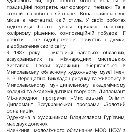
Здавалось би, що нового можна вкласти в
традиційні портрети, натюрморти, пейзажі. Та в
кожній із її робіт є свій секрет. Вона знайшла своє
місце в мистецтві, свій стиль. У своїх роботах
художниця багато уваги приділяє пластиці,
колірному рішенню, композиційній побудові. Її
роботи – це відображення почуттів і думки,
відображення свого світу.
З 1987 року – учасниця багатьох обласних,
всеукраїнських та міжнародних мистецьких
виставок. Твори художниці зберігаються в
Миколаївську обласному художньому музеї імені
В. В. Верещагіна. Викладач рисунку та живопису в
Миколаївському муніципальному ака­демічному
коледжі та Академії дитячої творчості. Дипломант
Міжнародної програми «Мистецький Олімп».
Дипломант Всеукраїнської програми «Золотий
фонд нації».
Одружена з художником Владиславом Гур’євим,
має двух донечок.
Членкиня молодіжного об’єднання МОО НСХУ з