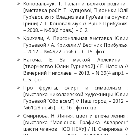
Коновальчук, Т. Таланти великої родини :
[виставка робіт Т. Купцової, її доньки Юлії
Гур’євої, зятя Владислава Гур’єва та онучки
Ірини] / Т. Коновальчук // Рідне Прибужжя.
– 2008. – №50(6 трав.). – С. 2.
Крихели, А. Персональная выставка Юлии
Гурьевой / А. Крихели // Вестник Прибужья.
– 2012. – №47(22 нояб.). – С. 15 : фот.
Наточа, Е. За маской Арлекина :
[творчество Юлии Гурьевой] / Е. Наточа //
Вечерний Николаев. – 2013. – N 39(4 апр.). –
С. 5 : фот.
Про фрукты, флирт и символизм :
[выставка николаевской художницы Юлии
Гурьевой “Обо всем”] // Наш город. – 2012. –
№61(28 нояб.). – С. 16. : фото. цв.
Смирнова, Н. Линия, цвет и впечатления :
[выставка “Малюнок. Графика. Акварель”
шести членов НОО НСХУ] / Н. Смирнова //