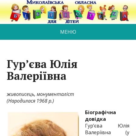
МЕНЮ
Гур’єва Юлія
Валеріївна
живописець
, монументаліст
(Народилася 1968 р.)
Біографічна
довідка
Гур’єва Юлія
Валеріївна (у