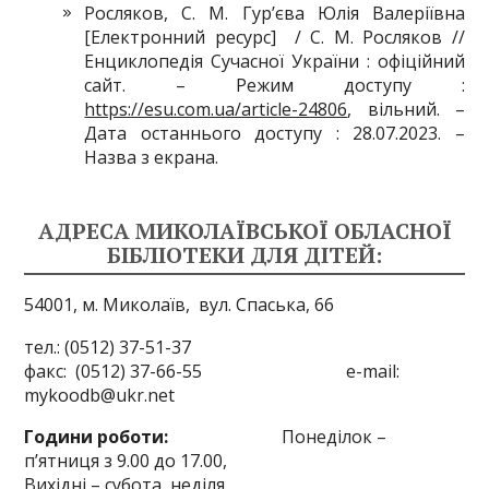
Росляков, С. М. Гур’єва Юлія Валеріївна
[Електронний ресурс] / С. М. Росляков //
Енциклопедія Сучасної України : офіційний
сайт. – Режим доступу :
https://esu.com.ua/article-24806
, вільний. –
Дата останнього доступу : 28.07.2023. –
Назва з екрана.
АДРЕСА МИКОЛАЇВСЬКОЇ ОБЛАСНОЇ
БІБЛІОТЕКИ ДЛЯ ДІТЕЙ:
54001, м. Миколаїв,
вул. Спаська, 66
тел.: (0512) 37-51-37
факс: (0512) 37-66-55 e-mail:
mykoodb@ukr.net
Години роботи:
Понеділок –
п’ятниця з 9.00 до 17.00,
Вихідні – субота, неділя