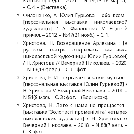
Южная правда. – 2021. – N 19(13-16 марта).
– С. 4. – (Выставка).
Филоненко, А. Юлия Гурьева – обо всем :
[персональная выставка николаевской
художницы] / А. Филоненко // Родной
причал. – 2012. – №47(21 нояб.). – С. 1.
Христова, Н. Возвращение Арлекина : [в
русском театре открылась выставка
николаевской художницы Юлии Гурьевой]
/ Н. Христова // Вечерний Николаев. – 2020.
– N 13(18 февр.). – С. 6 : фот.
Христова, Н. И открывается каждому свое :
[персональная выставка Юлии Гурьевой] /
Н. Христова // Вечерний Николаев. – 2018. –
N 51(8 мая). – С. 3 : фот. – (Вернисаж).
Христова, Н. Лето с нами не прощается :
[выставка “Золотисті промені літа” четырёх
николаевских художниц] / Н. Христова //
Вечерний Николаев. – 2018. – N 88(7 авг.). –
С. 3 : фот.