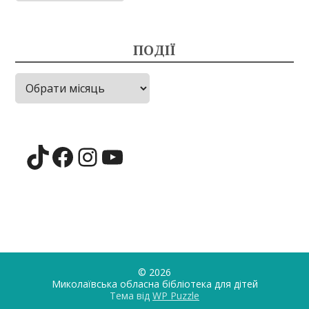
ПОДІЇ
Події
TikTok
Facebook
Instagram
YouTube
© 2026
Миколаївська обласна бібліотека для дiтей
Тема від
WP Puzzle