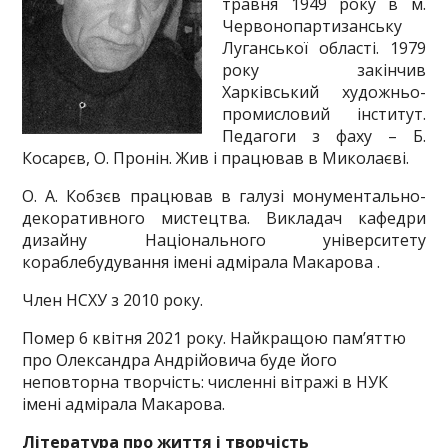
травня 1949 року в м.
Червонопартизанську
Луганської області. 1979
року закінчив
Харківський художньо-
промисловий інститут.
Педагоги з фаху – Б.
Косарєв, О. Пронін. Жив і працював в Миколаєві.
О. А. Кобзєв працював в галузі монументально-
декоративного мистецтва. Викладач кафедри
дизайну Національного університету
кораблебудування імені адмірала Макарова .
Член НСХУ з 2010 року.
Помер 6 квітня 2021 року. Найкращою пам’яттю
про Олександра Андрійовича буде його
неповторна творчість: численні вітражі в НУК
імені адмірала Макарова.
Література про життя і творчість