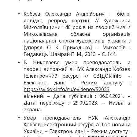
Кобзєв Олександр Андрійович : [біогр.
довідка; репрод. картин] // Художники
Миколаївщини : 40 років на творчій ниві /
Миколаївська обласна організація
національної спілки художників України ;
[упоряд. О. К. Приходько]. – Миколаїв :
Видавець Шамрай П. М., 2013. – С. 144.
В Николаеве умер преподаватель и
творец витражей в НУК Александр Кобзев
[Електронний ресурс] // СВІДОК.info. –
Електрон. дані. – Режим доступу :
https://svidok.info/ru/evidence/52033
,
вільний. – Дата публікації : 06.04.2021. –
Дата перегляду : 29.09.2023. – Назва з
екрана.
Умер преподаватель НУК Александр
Кобзев [Електронний ресурс] // Топ новини
України. – Електрон. дані. – Режим доступу :