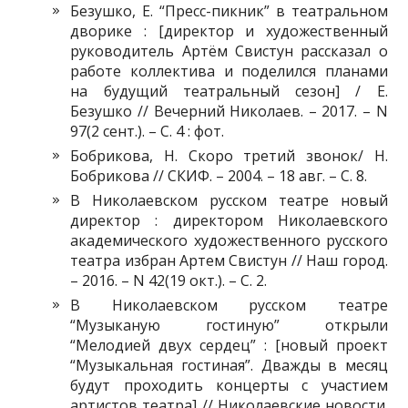
Безушко, Е. “Пресс-пикник” в театральном
дворике : [директор и художественный
руководитель Артём Свистун рассказал о
работе коллектива и поделился планами
на будущий театральный сезон] / Е.
Безушко // Вечерний Николаев. – 2017. – N
97(2 сент.). – С. 4 : фот.
Бобрикова, Н. Скоро третий звонок/ Н.
Бобрикова // СКИФ. – 2004. – 18 авг. – С. 8.
В Николаевском русском театре новый
директор : директором Николаевского
академического художественного русского
театра избран Артем Свистун // Наш город.
– 2016. – N 42(19 окт.). – С. 2.
В Николаевском русском театре
“Музыканую гостиную” открыли
“Мелодией двух сердец” : [новый проект
“Музыкальная гостиная”. Дважды в месяц
будут проходить концерты с участием
артистов театра] // Николаевские новости.