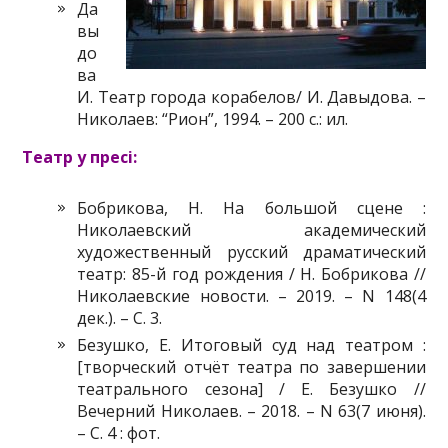
Да
вы
до
ва
И. Театр города корабелов/ И. Давыдова. –
Николаев: “Рион”, 1994. – 200 с.: ил.
Театр у пресі:
Бобрикова, Н. На большой сцене :
Николаевский академический
художественный русский драматический
театр: 85-й год рождения / Н. Бобрикова //
Николаевские новости. – 2019. – N 148(4
дек.). – С. 3.
Безушко, Е. Итоговый суд над театром :
[творческий отчёт театра по завершении
театрального сезона] / Е. Безушко //
Вечерний Николаев. – 2018. – N 63(7 июня).
– С. 4 : фот.