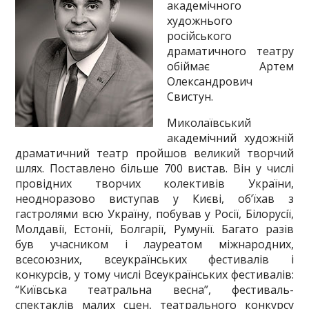
академічного
художнього
російського
драматичного театру
обіймає Артем
Олександрович
Свистун.
Миколаївський
академічний художній
драматичний театр пройшов великий творчий
шлях. Поставлено більше 700 вистав. Він у числі
провідних творчих колективів України,
неодноразово виступав у Києві, об’їхав з
гастролями всю Україну, побував у Росії, Білорусії,
Молдавії, Естонії, Болгарії, Румунії. Багато разів
був учасником і лауреатом міжнародних,
всесоюзних, всеукраїнських фестивалів і
конкурсів, у тому числі Всеукраїнських фестивалів:
“Київська театральна весна”, фестиваль-
спектаклів малих сцен, театрального конкурсу