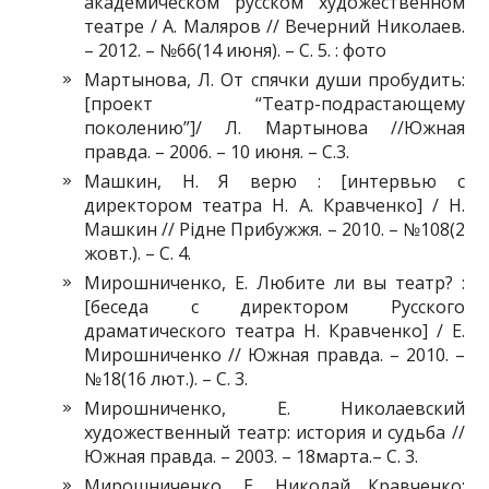
академическом русском художественном
театре / А. Маляров // Вечерний Николаев.
– 2012. – №66(14 июня). – С. 5. : фото
Мартынова, Л. От спячки души пробудить:
[проект “Театр-подрастающему
поколению”]/ Л. Мартынова //Южная
правда. – 2006. – 10 июня. – С.3.
Машкин, Н. Я верю : [интервью с
директором театра Н. А. Кравченко] / Н.
Машкин // Рідне Прибужжя. – 2010. – №108(2
жовт.). – С. 4.
Мирошниченко, Е. Любите ли вы театр? :
[беседа с директором Русского
драматического театра Н. Кравченко] / Е.
Мирошниченко // Южная правда. – 2010. –
№18(16 лют.). – С. 3.
Мирошниченко, Е. Николаевский
художественный театр: история и судьба //
Южная правда. – 2003. – 18марта.– С. 3.
Мирошниченко, Е. Николай Кравченко: