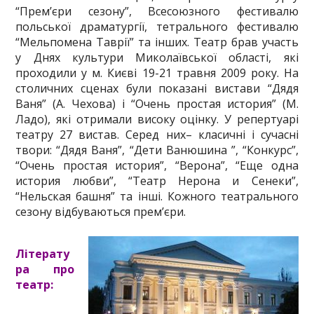
“Прем’єри сезону”, Всесоюзного фестивалю
польської драматургії, тетрального фестивалю
“Мельпомена Таврії” та інших. Театр брав участь
у Днях культури Миколаївської області, які
проходили у м. Києві 19-21 травня 2009 року. На
столичних сценах були показані вистави “Дядя
Ваня” (А. Чехова) і “Очень простая история” (М.
Ладо), які отримали високу оцінку. У репертуарі
театру 27 вистав. Серед них– класичні і сучасні
твори: “Дядя Ваня”, “Дети Ванюшина ”, “Конкурс”,
“Очень простая история”, “Верона”, “Еще одна
история любви”, “Театр Нерона и Сенеки”,
“Нельская башня” та інші. Кожного театрального
сезону відбуваються прем’єри.
Літерату
ра про
театр: