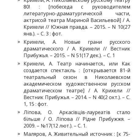
80! : [побеседа с руководителем
литературно-драматургической части,
актрисой театра Мариной Васильевой] / А.
Крихели // Южная правда. – 2015. – N 10(27
янв.). – С. 3 : фот.
Крихели, А. Новые грани русского
драматического / А. Крихели // Вестник
Прибужья. – 2015. – N 51(17 дек.). – С. 1
Крихели, А. Театр начинается., или Как
создается спектакль : [открывается 81-й
театральный сезон в Николаевском
академическом художественном русском
драматическом театре] / А. Крихели //
Вестник Прибужья. – 2014. – N 40(2 окт.). – С.
1, 15 : фот.
Ліпова, О. Аркасівців-лауреатів стало
більше / О. Ліпова // Рідне Прибужжя. –
2009. – №17(12 лют.). – С. 1.
Маляров, А. Живительный источник : [к 75-