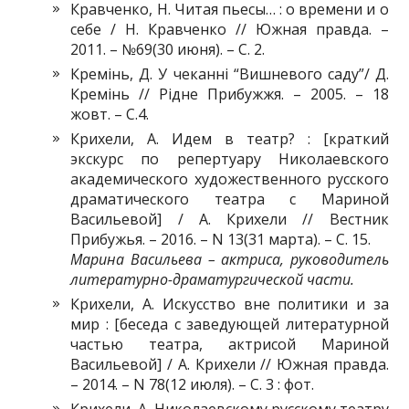
Кравченко, Н. Читая пьесы… : о времени и о
себе / Н. Кравченко // Южная правда. –
2011. – №69(30 июня). – С. 2.
Кремінь, Д. У чеканні “Вишневого саду”/ Д.
Кремінь // Рідне Прибужжя. – 2005. – 18
жовт. – С.4.
Крихели, А. Идем в театр? : [краткий
экскурс по репертуару Николаевского
академического художественного русского
драматического театра с Мариной
Васильевой] / А. Крихели // Вестник
Прибужья. – 2016. – N 13(31 марта). – С. 15.
Марина Васильева – актриса, руководитель
литературно-драматургической части.
Крихели, А. Искусство вне политики и за
мир : [беседа с заведующей литературной
частью театра, актрисой Мариной
Васильевой] / А. Крихели // Южная правда.
– 2014. – N 78(12 июля). – С. 3 : фот.
Крихели, А. Николаевскому русскому театру