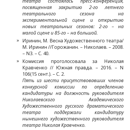
театра состоялась пресс-конференция,
посвященная закрытию 2-го летнего
театрального сезона на
экспериментальной сцене и открытию
новых театральных сезонов: 2-го – на
малой сцене и 85-го – на большой.
Иринин, М. Весна Художественного театра/
М. Иринин //Горожанин. – Николаев. – 2008.
– N3. – C. 40.
Комиссия проголосовала за Николая
Кравченко // Южная правда. – 2016. – N
106(15 сент.). – С. 2.
Пять из шести присутствовавших членов
конкурсной комиссии по определению
кандидатуры на должность руководителя
Николаевского Академического
Художественного русского драматического
театра поддержали кандидатуру
нынешнего художественного руководителя
театра Николая Кравченко.