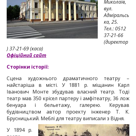
Миколаїв,
вул.
Адміральсь
ка, 25.
Тел.: 0512
37-21-66
(директор
) 37-21-69 (каса)
Офіційний сайт
Сторінки історії:
Сцена художнього драматичного театру –
найстаріша в місті. У 1881 р. міщанин Карл
Іванович Монте збудував власний театр. Тоді
театр мав 350 крісел партеру і амфітеатру, 36 лож
бенуара і бельетажу, галерею. Керував
будівництвом автор проекту інженер Т. К.
Брусницький. Меблі для театру виписали з Відня.
У 1894 р.