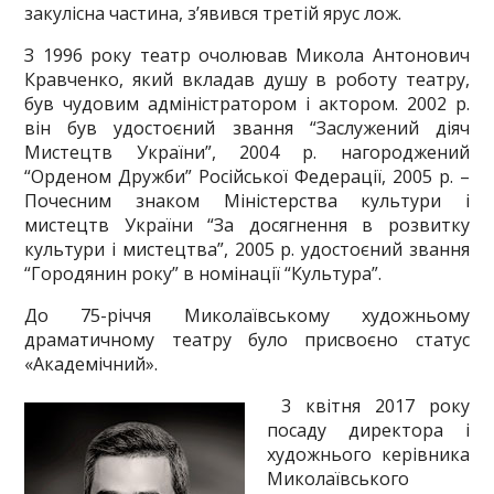
закулісна частина, з’явився третій ярус лож.
З 1996 року театр очолював Микола Антонович
Кравченко, який вкладав душу в роботу театру,
був чудовим адміністратором і актором. 2002 р.
він був удостоєний звання “Заслужений діяч
Мистецтв України”, 2004 р. нагороджений
“Орденом Дружби” Російської Федерації, 2005 р. –
Почесним знаком Міністерства культури і
мистецтв України “За досягнення в розвитку
культури і мистецтва”, 2005 р. удостоєний звання
“Городянин року” в номінації “Культура”.
До 75-річчя Миколаївському художньому
драматичному театру було присвоєно статус
«Академічний».
3 квітня 2017 року
посаду директора і
художнього керівника
Миколаївського