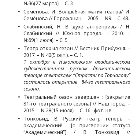
№36(27 марта). – С. 3.
Семёнова, И. Волшебная магия театра/ И.
Семёнова // Горожанин. – 2005. – N9. – C. 48.
Слабинский, Н. В духе антрепризы / Н.
Слабинский // Южная правда. – 2010. –
№69(1 июля). – С. 5.
Театр открыл сезон // Вестник Прибужья. –
2017. – N 40(5 окт.). – С. 1.
1 октября в Николаевском академическом
художественном русском драматическом
театре спектаклем “Страсти по Торчалову”
состоялось открытие 84-го театрального
сезона.
Театральный сезон завершен : [закрытие
81-го театрального сезона] // Наш город. –
2015. – N 28(15 июля). – С. 16 : фот. цв.
Тонковид, В. Русский театр теперь –
академический! : [о присвоении статуса
“Академический”] / В. Тонковид //