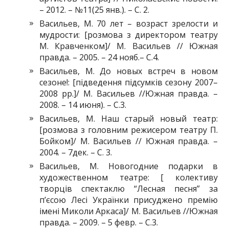
– 2012. – №11(25 янв.). – С. 2.
Васильев, М. 70 лет – возраст зрелости и
мудрости: [розмова з директором театру
М. Кравченком]/ М. Васильев // Южная
правда. – 2005. – 24 нояб.– С.4.
Васильев, М. До новых встреч в новом
сезоне!: [підведення підсумків сезону 2007–
2008 рр.]/ М. Васильев //Южная правда. –
2008. – 14 июня). – С.3.
Васильев, М. Наш старый новый театр:
[розмова з головним режисером театру П.
Бойком]/ М. Васильев // Южная правда. –
2004. – 7дек. – С. 3.
Васильев, М. Новогодние подарки в
художественном театре: [ колективу
творців спектаклю “Лесная песня” за
п’єсою Лесі Українки присуджено премію
імені Миколи Аркаса]/ М. Васильев //Южная
правда. – 2009. – 5 февр. – С.3.