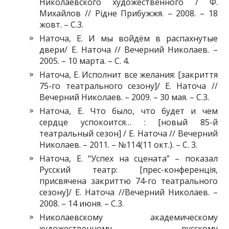
Николаевского художественного / Ф.
Михайлов // Рідне Прибужжя. – 2008. – 18
жовт. – С.3.
Наточа, Е. И мы войдём в распахнутые
двери/ Е. Наточа // Вечерний Николаев. –
2005. – 10 марта. – С. 4.
Наточа, Е. Исполнит все желания: [закриття
75-го театрального сезону]/ Е. Наточа //
Вечерний Николаев. – 2009. – 30 мая. – С.3.
Наточа, Е. Что было, что будет и чем
сердце успокоится… : [новый 85-й
театральный сезон] / Е. Наточа // Вечерний
Николаев. – 2011. – №114(11 окт.). – С. 3.
Наточа, Е. “Успех на сцената” – показал
Русский театр: [прес-конференція,
присвячена закриттю 74-го театрального
сезону]/ Е. Наточа //Вечерний Николаев. –
2008. – 14 июня. – С.3.
Николаевскому академическому
художественному русскому