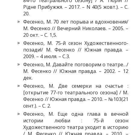
84-го театрального сезону] / А. Тюрін //
Рідне Прибужжя. – 2017. – N 40(5 жовт.). – С.
20.
Фесенко, М. 70 лет порыва и вдохновения/
М. Фесенко // Вечерний Николаев. – 2005. –
20 окт. – С. 1,5.
Фесенко, М. 75-й сезон Художественного-
позади!/ М. Фесенко // Южная правда. –
2009. – 4 июля. – С.3.
Фесенко, М. Давайте поговорим о театре…/
М. Фесенко // Южная правда. – 2002. – 12
дек.
Фесенко, М. Две семерки на счастье :
[открытие 77-го театрального сезона] / М.
Фесенко // Южная правда. – 2010. – №103(21
сент.). – С. 2.
Фесенко, М. Еще одна глава в вечной
истории любви : 75-й сезон
Художественного театра уходит в историю
/ М. Фесенко // Южная правда. – 2010. –