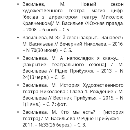
Васильев, М. Новый сезон
художественного театра: магия цифр:
[бесіда з директором театру Миколою
Кравченком]/ М. Васильев //Южная правда.
– 2008. – 6 нояб. – С.5.
Васильева, М. 82-й сезон закрыт… Занавес! /
М. Васильева // Вечерний Николаев. – 2016.
– N 70(30 июня). – С. 5.
Васильева, М. А напоследок я скажу… :
[закрытие театрального сезона] / М.
Васильева // Рідне Прибужжя. – 2013. – N
24(13 черв.). – С. 15.
Васильева, М. История Художественного
театра Николаева : Глава 1. Рождение / М.
Васильева // Вестник Прибужья. – 2015. – N
1(1 янв.). – С. 7 : фот.
Васильева, М. Кто мы есть? : [история
театра] / М. Васильева // Рідне Прибужжя. –
2011. – №33(26 берез.). – С. 3.