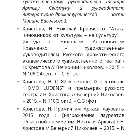
художественному руководителю театра
Артему Свистуну и руководителю
литературно-драматургической части
Марине Васильевой.
Христова, Н. Николай Кравченко: “Атака
чиновников от культуры – на культуру”… :
[беседа с Николаем Антоновичем
Кравченко – художественным
руководителем Русского драматического
академического художественного театра] /
Н. Христова // Вечерний Николаев. – 2015. –
N 106(24 сент.). – С. 5 : фот.
Христова, Н. О 82-м сезоне, IX фестивале
“HOMO LUDENS” и премьерах русского
театра / Н. Христова // Вечерний Николаев.
– 2015. – N 110(3 окт.). – С. 3 : фот.
Христова, Н. Премия им. Аркаса: лауреаты
2015 года : [награждение лауреатов
областной премии им. Николая Аркаса] / Н.
Христова // Вечерний Николаев. – 2015. – N