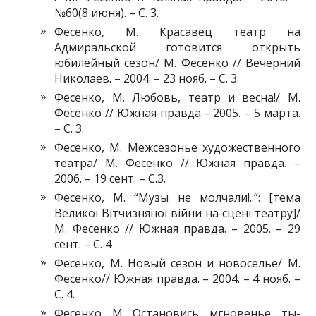
№60(8 июня). – С. 3.
Фесенко, М. Красавец театр на
Адмиральской готовится открыть
юбилейный сезон/ М. Фесенко // Вечерний
Николаев. – 2004. – 23 нояб. – С. 3.
Фесенко, М. Любовь, театр и весна!/ М.
Фесенко // Южная правда.– 2005. – 5 марта.
– С. 3.
Фесенко, М. Межсезонье художественного
театра/ М. Фесенко // Южная правда. –
2006. – 19 сент. – С.3.
Фесенко, М. “Музы не молчали!..”: [тема
Великої Вітчизняної війни на сцені театру]/
М. Фесенко // Южная правда. – 2005. – 29
сент. – С. 4
Фесенко, М. Новый сезон и новоселье/ М.
Фесенко// Южная правда. – 2004. – 4 нояб. –
С. 4.
Фесенко, М. Остановись, мгновенье, ты-