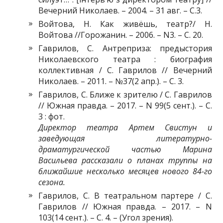
Вечерний Николаев. – 2004. – 31 авг. – С.3.
Войтова, Н. Как живёшь, театр?/ Н.
Войтова //Горожанин. – 2006. – N3. – C. 20.
Гаврилов, С. Антреприза: предыстория
Николаевского театра : биография
коллективная / С. Гаврилов // Вечерний
Николаев. – 2011. – №37(2 апр.). – С. 3.
Гаврилов, С. Ближе к зрителю / С. Гаврилов
// Южная правда. – 2017. – N 99(5 сент.). – С.
3 : фот.
Директор театра Артем Свистун и
заведующая литературно-
драматургической частью Марина
Васильева рассказали о планах труппы на
ближайшие несколько месяцев нового 84-го
сезона.
Гаврилов, С. В театральном партере / С.
Гаврилов // Южная правда. – 2017. – N
103(14 сент.). – С. 4. – (Угол зрения).