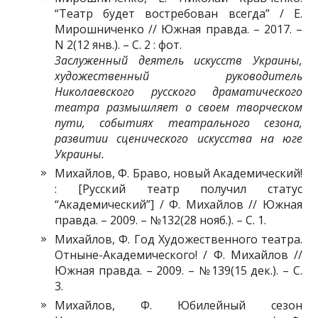
“Театр будет востребован всегда” / Е.
Мирошниченко // Южная правда. – 2017. –
N 2(12 янв.). – С. 2 : фот.
Заслуженный деятель искусств Украины,
художественный руководитель
Николаевского русского драматического
театра размышляет о своем творческом
пути, событиях театрального сезона,
развитии сценического искусства на юге
Украины.
Михайлов, Ф. Браво, новый Академический!
: [Русский театр получил статус
“Академический”] / Ф. Михайлов // Южная
правда. – 2009. – №132(28 нояб.). – С. 1.
Михайлов, Ф. Год Художественного театра.
Отныне-Академического! / Ф. Михайлов //
Южная правда. – 2009. – №139(15 дек.). – С.
3.
Михайлов, Ф. Юбилейный сезон