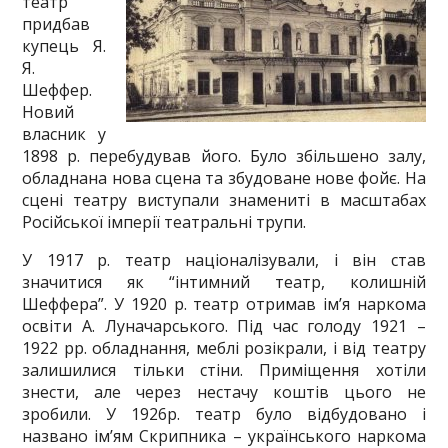
театр
придбав
купець Я.
Я.
Шеффер.
Новий
власник у
1898 р. перебудував його. Було збільшено залу,
обладнана нова сцена та збудоване нове фойє. На
сцені театру виступали знамениті в масштабах
Російської імперії театральні трупи.
У 1917 р. театр націоналізували, і він став
значитися як “інтимний театр, колишній
Шеффера”. У 1920 р. театр отримав ім’я наркома
освіти А. Луначарського. Під час голоду 1921 –
1922 рр. обладнання, меблі розікрали, і від театру
залишилися тільки стіни. Приміщення хотіли
знести, але через нестачу коштів цього не
зробили. У 1926р. театр було відбудовано і
названо ім’ям Скрипника – українського наркома