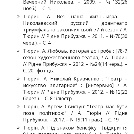
Вечерний Николаев. – 2009. – №132(26
нояб.). – С. 1.
Тюрин, А. Вся наша жизнь-игра… :
Николаевский русский драмтеатр
триумфально закончил свой 77-й сезон / А.
Тюрин // Рідне Прибужжя. – 2011. – №70(30
черв.). – С. 4.
Тюрин, А. Любовь, которая до гроба : [78-й
сезон художественного театра] / А. Тюрин
// Рідне Прибужжя. – 2012. – №24(14 черв.). –
С. 20 : фот.цв.
Тюрин, А. Николай Кравченко : “Театр –
искусство элитарное” : [интервью] / А.
Тюрин // Рідне Прибужжя. – 2012. – №12(22
берез.). – С. 8 : ілюстр.
Тюрін, А. Артем Свистун: “Театр має бути
поза політикою” / А. Тюрін // Рідне
Прибужжя. – 2017. – N 19(11 трав.). – С. 19.
Тюрін, А. Під знаком бенефісу : [відкриття