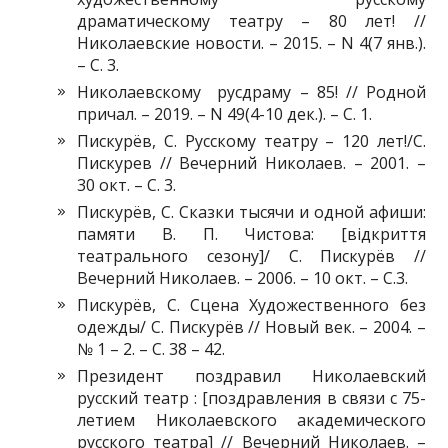
драматическому театру – 80 лет! //
Николаевские новости. – 2015. – N 4(7 янв.).
– С. 3.
Николаевскому русдраму – 85! // Родной
причал. – 2019. – N 49(4-10 дек.). – С. 1.
Пискурёв, С. Русскому театру – 120 лет!/С.
Пискурев // Вечерний Николаев. – 2001. –
30 окт. – С. 3.
Пискурёв, С. Сказки тысячи и одной афиши:
памяти В. П. Чистова: [відкриття
театрального сезону]/ С. Пискурёв //
Вечерний Николаев. – 2006. – 10 окт. – С.3.
Пискурёв, С. Сцена Художественного без
одежды/ С. Пискурёв // Новый век. – 2004. –
№ 1 – 2. – С. 38 – 42.
Президент поздравил Николаевский
русский театр : [поздравления в связи с 75-
летием Николаевского академического
русского театра] // Вечерний Николаев. –