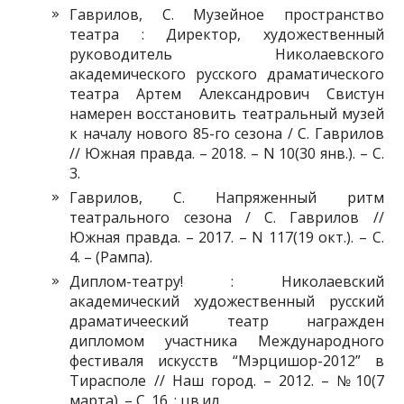
Гаврилов, С. Музейное пространство
театра : Директор, художественный
руководитель Николаевского
академического русского драматического
театра Артем Александрович Свистун
намерен восстановить театральный музей
к началу нового 85-го сезона / С. Гаврилов
// Южная правда. – 2018. – N 10(30 янв.). – С.
3.
Гаврилов, С. Напряженный ритм
театрального сезона / С. Гаврилов //
Южная правда. – 2017. – N 117(19 окт.). – С.
4. – (Рампа).
Диплом-театру! : Николаевский
академический художественный русский
драматичееский театр награжден
дипломом участника Международного
фестиваля искусств “Мэрцишор-2012” в
Тирасполе // Наш город. – 2012. – №10(7
марта). – С. 16. : цв.ил.