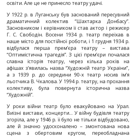
освіти. Але це не принесло театру удачі.
У 1922 р. в Луганську був заснований пересувний
драматичний колектив “Шахтарка Донбасу”.
Засновником і керівником її став актор і режисер
Г. С. Свободін. Восени 1934 р. театр переїхав в
наше місто для постійної роботи, і 1 грудня 1934 р.
відбулася перша прем’єра театру – вистава
“Оптимістична трагедія”. З цієї прем’єри почалася
славна історія театру, через кілька років на
афішах з’явилась назва “Художній театр України”,
а з 1939 р. до середини 90-х театр носив ім’я
льотчика В. Чкалова. У 1994 р. театру, на прохання
колективу, була повернута історична назва
“Художній”.
У роки війни театр було евакуйовано на Урал.
Виїзні вистави, концерти… У війну будівля театру
згоріла, але у 1946 р. її було не тільки відбудовано,
але й значно удосконалено – змонтована нова
сцена з обертовим кругом, переобладнана