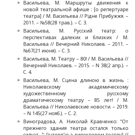
Васильева, М. Маршруты движения к
новой театральной афише : [о репертуаре
театра] / М. Васильева // Рідне Прибужжя. –
2011. – №58(28 трав.). – С. 3.
Васильева, М. Русский театр: о
перспективах далеких и близких / М.
Васильева // Вечерний Николаев. – 2011. –
№67(21 июня). – С. 3.
Васильева, М. Театру – 80! / М. Васильева //
Вечерний Николаев. – 2015. – N 38(2 апр.). –
С. 4.
Васильева, М. Сцена длиною в жизнь :
Николаевскому академическому
художественному русскому
драматическому театру – 85 лет! / М.
Васильева // Николаевские новости. – 2019.
– N 145(27 нояб.). – С. 2.
Виноградова, А. Николай Кравченко: “От
прежнего здания театра остался только
силуэт…”: [інтерв’ю з директором театру] //