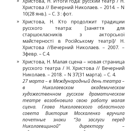
Христова, Н. Итоги года: русский театр / Н.
Христова // Вечерний Николаев. – 2014. – N
10(28 янв.). – С. 3 : фот.
Христова, Н. Кто продолжит традиции
русского театра: [заняття для
старшокласників з акторської
майстерності в Російському театрі]/ Н.
Христова //Вечерний Николаев. – 2007. –
3февр. – С.4.
Христова, Н. Малая сцена – новая страница
русского театра / Н. Христова // Вечерний
Николаев. – 2018. – N 37(31 марта). – С. 4.
27 марта – в Международный день театра –
в Николаевском академическом
художественном русском драматическом
театре возобновила свою работу малая
сцена. Глава Николаевского областного
совета Виктория Москаленко вручила
почетные знаки “За заслуги перед
Николаевщиной” директору –