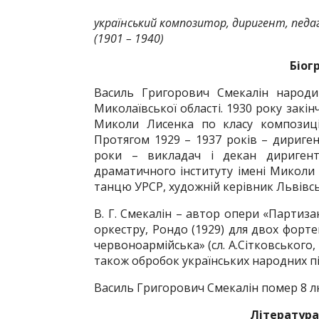
український композитор, диригент, педа
(1901 – 1940)
Біог
Василь Григорович Смекалін народи
Миколаївської області. 1930 року закі
Миколи Лисенка по класу композиції
Протягом 1929 – 1937 років – дириген
роки – викладач і декан диригентс
драматичного інституту імені Миколи Л
танцю УРСР, художній керівник Львівськ
В. Г. Смекалін – автор опери «Партиза
оркестру, Рондо (1929) для двох фортеп
червоноармійська» (сл. А.Сітковського, 1
також обробок українських народних пі
Василь Григорович Смекалін помер 8 лю
Література