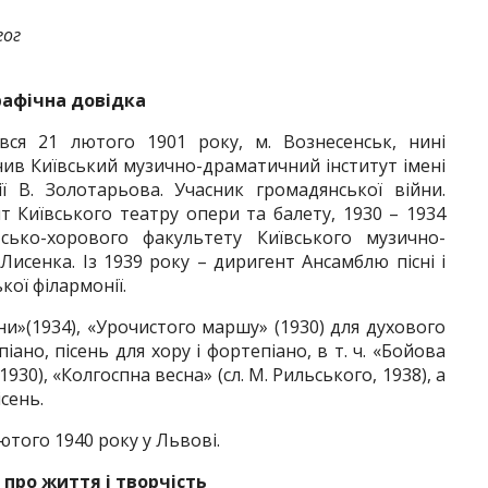
гог
рафічна довідка
вся 21 лютого 1901 року, м. Вознесенськ, нині
нчив Київський музично-драматичний інститут імені
 В. Золотарьова. Учасник громадянської війни.
т Київського театру опери та балету, 1930 – 1934
ько-хорового факультету Київського музично-
исенка. Із 1939 року – диригент Ансамблю пісні і
ої філармонії.
ни»(1934), «Урочистого маршу» (1930) для духового
іано, пісень для хору і фортепіано, в т. ч. «Бойова
930), «Колгоспна весна» (сл. М. Рильського, 1938), а
сень.
того 1940 року у Львові.
 про життя і творчість