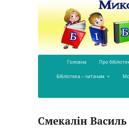
Головна
Про бібліоте
Бібліотека – читачам
Мо
Смекалін Василь