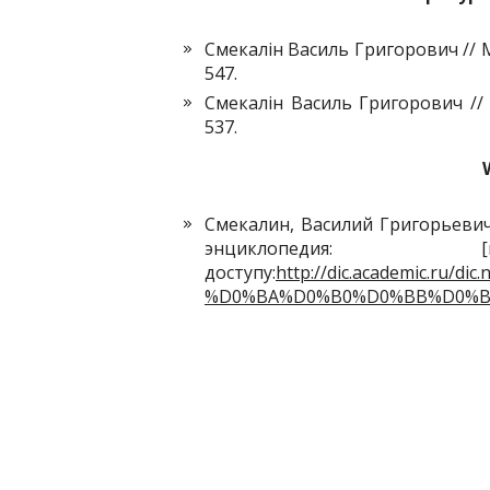
Смекалін Василь Григорович // Ми
547.
Смекалін Василь Григорович // М
537.
Смекалин, Василий Григорьевич
энциклопедия
доступу:
http://dic.academic.ru/
%D0%BA%D0%B0%D0%BB%D0%