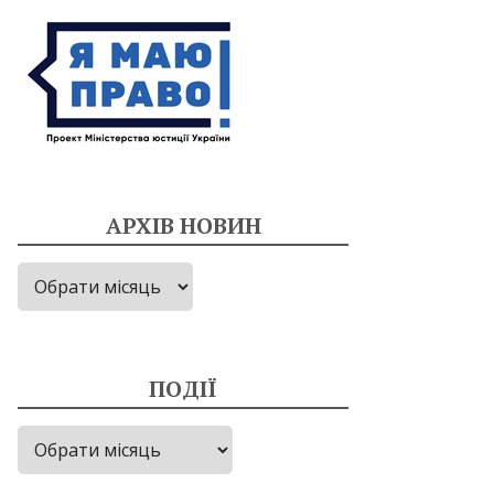
АРХІВ НОВИН
Архів
новин
ПОДІЇ
Події