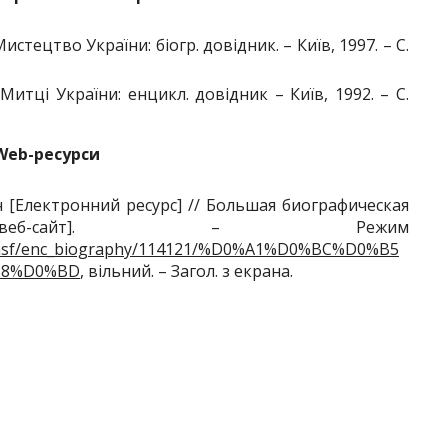
стецтво України: біогр. довідник. – Київ, 1997. – С.
итці України: енцикл. довідник – Київ, 1992. – С.
Web-ресурси
 [Електронний ресурс] // Большая биографическая
: [веб-сайт]. – Режим
dic.nsf/enc_biography/114121/%D0%A1%D0%BC%D0%B5
B8%D0%BD
, вільний. – Загол. з екрана.