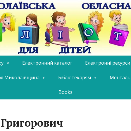
ку
Електронний каталог
Електронні ресурси
я Миколаївщина
Бібліотекарям
Менталь
Books
 Григорович