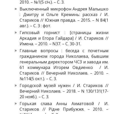
2010. – №1(5 січ.). – С. 3.
Выключенный микрофон Андрея Малышко
: Дмитру и Ольге Креминь: рассказ / И.
Стариков // Южная правда. – 2015. – N 84(1
авг.). – С. 3 : фот.
Гипсовый горнист : [страницы жизни
Аркадия и Егора Гайдара] / И. Стариков //
Имена. – 2010. – N37. – С. 30-31.
Главные вопросы : беседа с почетным
гражданином города Николаева, бывшим
генеральным директором ЧСЗ и завода им.
61 коммунара Игорем Овдиенко / И.
Стариков // Вечерний Николаев. – 2010. –
№114(5 окт.). – С. 3.
Городской музей нужен / И. Стариков //
Вечерний Николаев. – 2018. – N 130/131(17-
20 нояб.). – С. 3.
Горькая слава Анны Ахматовой / И.
Стариков // Рідне Прибужжя. – 2010. –