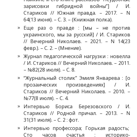
зарисовки гибридной войны”] / И.
Стариков // Южная правда. – 2017. – N
64(13 июня). – С. 3. – (Книжная полка).
Еще раз о правде : [мы – не против
украинского, мы за русский] / И. Стариков
// Вечерний Николаев. – 2021. – N 14(23
февр.). – С. 2. – (Мнение).
Журнал педагогической нагрузки : новелла
/ И. Стариков // Вечерний Николаев. – 2011.
– №82(28 июля). – С. 8.
“Журнальный столик” Эмиля Январева : [о
прозаических произведениях] / И.
Стариков // Вечерний Николаев. – 2010. –
№77(8 июля). – С. 4.
Интервью Бориса Березовского / И.
Стариков // Родной причал. – 2013. – N
31(31 июля). – С. 2 : фот.
Интервью профессора; Горькая радость;
Сто часов счастья : историко-