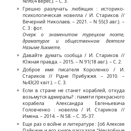
№96(4 верес.). – С. 3.
Грешно разлучать любящих : историко-
психологическая новелла / И. Стариков //
Вечерний Николаев. – 2021. – N 55(3 авг.). –
С. 3 : фот.
Очерк о знаменитом турецком поэте,
драматурге и общественном деятеле
Назыме Хикмете.
Давайте думать сообща / И. Стариков //
Южная правда. – 2015. – N 91(18 авг.). – С. 2.
Доброе имя писателя Короленко / И.
Стариков // Рідне Прибужжя. – 2010. –
№43(20 квіт.). – С. 3.
Если в стране не станет кораблей, откуда
возьмутся адмиралы? : памяти прекрасного
корабела Александра Евгеньевича
Головченко : новелла / И. Стариков //
Имена. – 2014. – N 58. – С. 35-37.
Еще раз о войне и литературе : [об Алексее
Пайкине и его книге рассказов “Неудобные