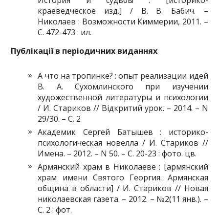
краеведческое изд.] / В. В. Бабич. –
Николаев : Возможности Киммерии, 2011. –
С. 472-473 : ил.
Публікації в періодичних виданнях
А что на тропинке? : опыт реализации идей
В. А. Сухомлинского при изучении
художественной литературы и психологии
/ И. Стариков // Відкритий урок. – 2014. – N
29/30. – С. 2
Академик Сергей Батышев : историко-
психологическая новелла / И. Стариков //
Имена. – 2012. – N 50. – С. 20-23 : фото. цв.
Армянский храм в Николаеве : [армянский
храм имени Святого Георгия. Армянская
община в области] / И. Стариков // Новая
николаевская газета. – 2012. – №2(11 янв.). –
С. 2 : фот.