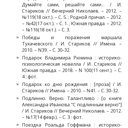
Думайте сами, решайте сами… / И.
Стариков // Вечерний Николаев. – 2012. –
№119(18 окт.). – С. 5. ; Родной причал. – 2012.
– №42(17 окт.). – С. 1. ; Южная правда. – 2012.
– №116(18 окт.). – С. 3.
Победы и поражения маршала
Тухачевского / И. Стариков // Имена. –
2010. – N39. – С. 30-32.
Подарок Владимира Рюмина : историко-
психологическая новелла / И. Стариков //
Южная правда. – 2018. – N 100(11 сент.). – С.
4 : фот.
Подарок ко дню рождения : [проза] / И.
Стариков // Имена. – 2010. – N41. – С. 30-32.
Подлинно. Верно. Талантливо : [о книге
Александра Иванова “С подлинным верно”]
/ И. Стариков // Вечерний Николаев. – 2012.
– №17(14 февр.). – С. 3 : фот.
Поездка Роальда Гоффмана : историко-