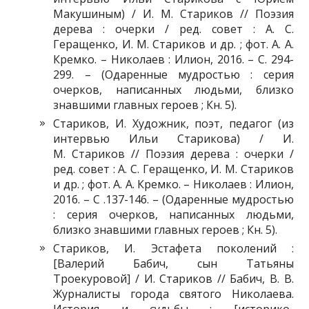
Макушиным) / И. М. Стариков // Поэзия
дерева : очерки / ред. совет : А. С.
Геращенко, И. М. Стариков и др. ; фот. А. А.
Кремко. – Николаев : Илион, 2016. – С. 294-
299. – (Одаренные мудростью : серия
очерков, написанных людьми, близко
знавшими главных героев ; Кн. 5).
Стариков, И. Художник, поэт, педагог (из
интервью Ильи Старикова) / И.
М. Стариков // Поэзия дерева : очерки /
ред. совет : А. С. Геращенко, И. М. Стариков
и др. ; фот. А. А. Кремко. – Николаев : Илион,
2016. – С .137-146. – (Одаренные мудростью
: серия очерков, написанных людьми,
близко знавшими главных героев ; Кн. 5).
Стариков, И. Эстафета поколений :
[Валерий Бабич, сын Татьяны
Троекуровой] / И. Стариков // Бабич, В. В.
Журналисты города святого Николаева.
История и судьбы : [историко-