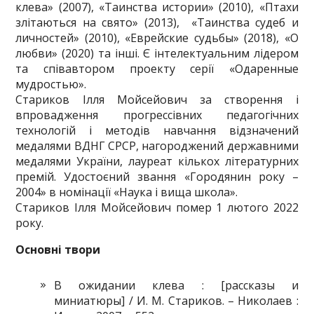
клева» (2007), «Таинства истории» (2010), «Птахи
злітаються на свято» (2013), «Таинства судеб и
личностей» (2010), «Еврейские судьбы» (2018), «О
любви» (2020) та інші. Є інтелектуальним лідером
та співавтором проекту серії «Одаренные
мудростью».
Стариков Ілля Мойсейович за створення і
впровадження прогрессівних педагогічних
технологій і методів навчання відзначений
медалями ВДНГ СРСР, нагороджений державними
медалями України, лауреат кількох літературних
премій. Удостоєний звання «Городянин року –
2004» в номінації «Наука і вища школа».
Стариков Ілля Мойсейович помер 1 лютого 2022
року.
Основні твори
В ожидании клева : [рассказы и
миниатюры] / И. М. Стариков. – Николаев :