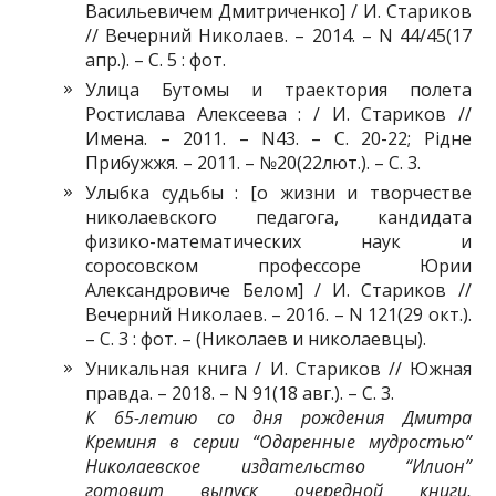
Васильевичем Дмитриченко] / И. Стариков
// Вечерний Николаев. – 2014. – N 44/45(17
апр.). – С. 5 : фот.
Улица Бутомы и траектория полета
Ростислава Алексеева : / И. Стариков //
Имена. – 2011. – N43. – С. 20-22; Рідне
Прибужжя. – 2011. – №20(22лют.). – С. 3.
Улыбка судьбы : [о жизни и творчестве
николаевского педагога, кандидата
физико-математических наук и
соросовском профессоре Юрии
Александровиче Белом] / И. Стариков //
Вечерний Николаев. – 2016. – N 121(29 окт.).
– С. 3 : фот. – (Николаев и николаевцы).
Уникальная книга / И. Стариков // Южная
правда. – 2018. – N 91(18 авг.). – С. 3.
К 65-летию со дня рождения Дмитра
Креминя в серии “Одаренные мудростью”
Николаевское издательство “Илион”
готовит выпуск очередной книги,