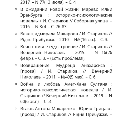
2017. – N 77(13 июля). – С. 4.
В ожидании новой жизни; Марево Ильи
Эренбурга : историко-психологические
новеллы / И. Стариков // Соборная улица. –
2016. – N 3/4. – С. 76-83.
Венец адмирала Макарова / И. Стариков //
Рідне Прибужжя. – 2010. – №5(16 січ.). – С. 3.
Вечно живое судостроение / И. Стариков //
Вечерний Николаев. – 2019. – N 16(26
февр.). – С. 3. – (Есть проблема!).
Возвращение Мудреца Анахарсиса :
[проза] / И. Стариков // Вечерний
Николаев. – 2011. – №49(5 мая). – С. 6.
Война и любовь Амет-Хана Султана :
историко-психологическая новелла / И.
Стариков // Вечерний Николаев. – 2019. – N
60(6 авг.). – С. 3.
Вызов Антона Макаренко : Юрию Грицаю :
[проза] / И. Стариков // Рідне Прибужжя. –