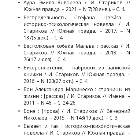
Аура Эмиля Январева / И. Стариков //
Южная правда. – 2021. – N 7(28 янв.). – С. 4.
Беспредельность Стефана Цвейга :
историко-психологическая новелла / И.
Стариков // Южная правда. – 2017. – N
137(5 дек.). – С. 4.
Бестолковая собака Мальва : рассказ / И.
Стариков // Южная правда. – 2018. – N
76(17 июля). – С. 4.
Бисероплетение : наброски из записной
книжки / И. Стариков // Южная правда. –
2016. – N 123(27 окт.). – С. 4.
Бои Александра Маринеско : страницы из
жизни : [рассказ] / И. Стариков // Имена. –
2011. – N 46. – С. 24-26.
Боня : [проза] / И. Стариков // Вечерний
Николаев. – 2015. – N 143(19 дек.). – С. 3.
Бывает и так : историко-психологическая
новелла / И. Стариков // Южная правда. –