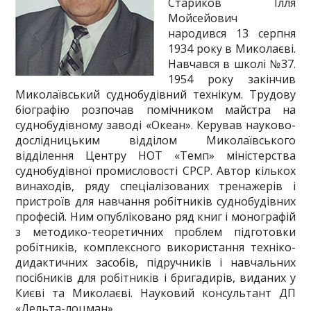
Стариков Ілля
Мойсейович
народився 13 серпня
1934 року в Миколаєві.
Навчався в школі №37.
1954 року закінчив
Миколаївський суднобудівний технікум. Трудову
біографію розпочав помічником майстра на
суднобудівному заводі «Океан». Керував науково-
дослідницьким відділом Миколаївського
відділення Центру НОТ «Темп» міністерства
суднобудівної промисловості СРСР. Автор кількох
винаходів, ряду спеціалізованих тренажерів і
пристроїв для навчання робітників суднобудівних
професій. Ним опубліковано ряд книг і монографій
з методико-теоретичних проблем підготовки
робітників, комплексного використання техніко-
дидактичних засобів, підручників і навчальних
посібників для робітників і бригадирів, виданих у
Києві та Миколаєві. Науковий консультант ДП
«Дельта-лоцман».