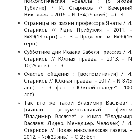
психологическая новелла : [о Якове
Тублине] / И. Стариков // Вечерний
Николаев. – 2016. – N 134(29 нояб.). – С. 3.
Страницы из жизни профессора Янаты / И.
Стариков // Рідне Прибужжя. – 2011. –
№89(13 серп.). – С. 3. – Продолж. см.: №90(16
серп.).
Субботние дни Исаака Бабеля : рассказ / И.
Стариков // Южная правда. – 2013. – N
10(29 янв.). – С. 3.
Счастье общения : [воспоминания] / И.
Стариков // Южная правда. – 2017. – N 87(5
авг.). – С. 3 : фот. – (“Южной правде” – 100
лет).
Так кто же такой Владимир Васляев? :
[вышли документальный фильм
“Владимир Васляев” и книга “Владимир
Васляев: Лидер. Менеджер. Человек] / И.
Стариков // Новая николаевская газета. –
2012. – №4(25 янв.). – С. 2 : фот.