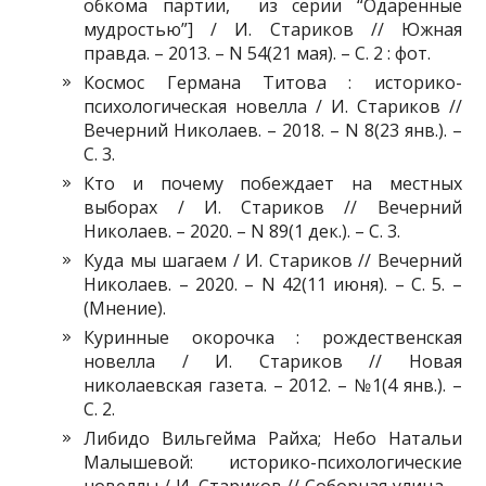
обкома партии, из серии “Одаренные
мудростью”] / И. Стариков // Южная
правда. – 2013. – N 54(21 мая). – С. 2 : фот.
Космос Германа Титова : историко-
психологическая новелла / И. Стариков //
Вечерний Николаев. – 2018. – N 8(23 янв.). –
С. 3.
Кто и почему побеждает на местных
выборах / И. Стариков // Вечерний
Николаев. – 2020. – N 89(1 дек.). – С. 3.
Куда мы шагаем / И. Стариков // Вечерний
Николаев. – 2020. – N 42(11 июня). – С. 5. –
(Мнение).
Куринные окорочка : рождественская
новелла / И. Стариков // Новая
николаевская газета. – 2012. – №1(4 янв.). –
С. 2.
Либидо Вильгейма Райха; Небо Натальи
Малышевой: историко-психологические
новеллы / И. Стариков // Соборная улица. –