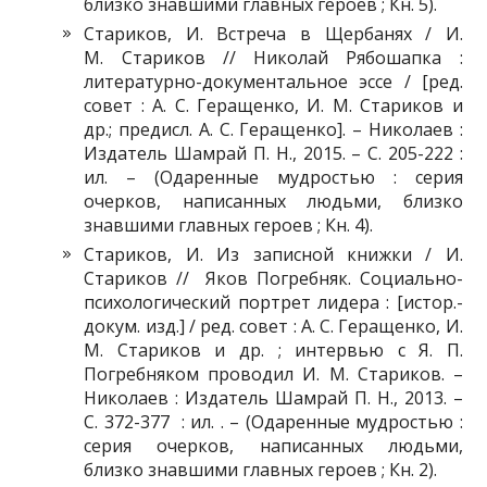
близко знавшими главных героев ; Кн. 5).
Стариков, И. Встреча в Щербанях / И.
М. Стариков // Николай Рябошапка :
литературно-документальное эссе / [ред.
совет : А. С. Геращенко, И. М. Стариков и
др.; предисл. А. С. Геращенко]. – Николаев :
Издатель Шамрай П. Н., 2015. – С. 205-222 :
ил. – (Одаренные мудростью : серия
очерков, написанных людьми, близко
знавшими главных героев ; Кн. 4).
Стариков, И. Из записной книжки / И.
Стариков // Яков Погребняк. Социально-
психологический портрет лидера : [истор.-
докум. изд.] / ред. совет : А. С. Геращенко, И.
М. Стариков и др. ; интервью с Я. П.
Погребняком проводил И. М. Стариков. –
Николаев : Издатель Шамрай П. Н., 2013. –
С. 372-377 : ил. . – (Одаренные мудростью :
серия очерков, написанных людьми,
близко знавшими главных героев ; Кн. 2).