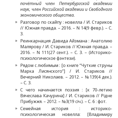
почётный член Петербургской академии
наук, член Российской академии и Свободного
экономического общества.
Разговор по скайпу : новелла / И. Стариков
// Южная правда. – 2016. – N 14(9 февр.). – С.
3.
Реинкарнация Давида Айзмана : Анатолию
Малярову / И. Стариков // Южная правда. –
2016. – N 111(27 сент.). – С. 3. – (Историко-
психологическое фэнтези).
Рядом с любимым : [о книге “Чуткие струны
Марка Лисянского”] / И. Стариков //
Вечерний Николаев. – 2012. – №139(4 дек.).
– С. 3.
С чего начинается поэзия : [к 70-летию
Вячеслава Качурина] / И. Стариков // Рідне
Прибужжя. – 2012. – №3(19 січ.). – С. 6 : фот.
Семейная история : историко-
психологическая новелла: [Владимиру