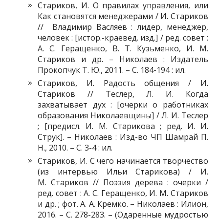
Стариков, И. О правилах управления, или
Как становятся менеджерами / И. Стариков
// Владимир Васляев : лидер, менеджер,
человек : [истор.-краевед. изд.] / ред. совет :
А. С. Геращенко, В. Т. Кузьменко, И. М.
Стариков и др. – Николаев : Издатель
Прокопчук Т. Ю., 2011. – С. 184-194 : ил.
Стариков, И. Радость общения / И.
Стариков // Теслер, Л. И. Когда
захватывает дух : [очерки о работниках
образования Николаевщины] / Л. И. Теслер
; [предисл. И. М. Старикова ; ред. И. И.
Струк]. – Николаев : Изд-во ЧП Шамрай П.
Н., 2010. – С. 3-4 : ил.
Стариков, И. С чего начинается творчество
(из интервью Ильи Старикова) / И.
М. Стариков // Поэзия дерева : очерки /
ред. совет : А. С. Геращенко, И. М. Стариков
и др. ; фот. А. А. Кремко. – Николаев : Илион,
2016. – С. 278-283. – (Одаренные мудростью