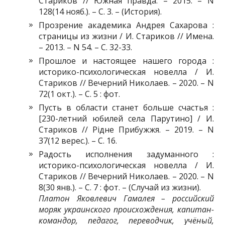
Стариков // Южная правда. – 2015. – N
128(14 нояб.). – С. 3. – (История).
Прозрение академика Андрея Сахарова :
страницы из жизни / И. Стариков // Имена.
– 2013. – N 54. – С. 32-33.
Прошлое и настоящее нашего города :
историко-психологическая новелла / И.
Стариков // Вечерний Николаев. – 2020. – N
72(1 окт.). – С. 5 : фот.
Пусть в области станет больше счастья :
[230-летний юбилей села Парутино] / И.
Стариков // Рідне Прибужжя. – 2019. – N
37(12 верес.). – С. 16.
Радость исполнения задуманного :
историко-психологическая новелла / И.
Стариков // Вечерний Николаев. – 2020. – N
8(30 янв.). – С. 7 : фот. – (Случай из жизни).
Платон Яковлевич Гамалея – российский
моряк украинского происхождения, капитан-
командор, педагог, переводчик, учёный,