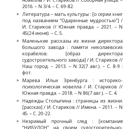
2016. – N 3/4. – С. 69-82.
Литература – мать культуры : [о серии книг
под названием “Одаренные мудростью”] /
И. Стариков // Южная правда. – 2021. – N
45(24 июня). – С. 5.
Маленькие рассказы из жизни директора
большого завода : памяти николаевских
корабелов: [образ директора
судостроительного завода] / И. Стариков //
Наш город. – 2013. – N 32(7 авг.). – С. 8-9 :
фот.
Марева Ильи Эренбурга : историко-
психологическая новелла / И. Стариков //
Южная правда. – 2018. – N 86(7 авг.). – С. 4.
Надежды Столыпина : страницы из жизни:
[рассказ] / И. Стариков // Имена. – 2011. – N
45. – С. 20-22.
Незримый прочный след : [компания
“НИБУЛОН” на своем судостроительно-