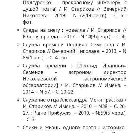
Подгуренко – прекрасному инженеру с
душой поэта] / И. Стариков // Вечерний
Николаев. – 2019. – N 72(19 сент.). – С. 6 :
фот.
Следы на снегу : новелла / И. Стариков //
Южная правда. – 2017. – N 14(9 февр.). – С. 4.
Служба времени Леонида Семенова / И.
Стариков // Вечерний Николаев. – 2013. – N
85(1 авг.). – С. 4 : фот.
Служба времени : [Леонид Иванович
Семенов – астроном, директор
Николаевской астрономической
обсерватории] / И. Стариков // Имена. –
2014. – N 57. – С. 20-22.
Служение отца Александра Меня : рассказ /
И. Стариков // Имена. – 2010. – N38. – С. 26-
27. ; Рідне Прибужжя. – 2010. – №59(5 черв.).
– С. 3.
Стихи и жизнь одного поэта : историко-