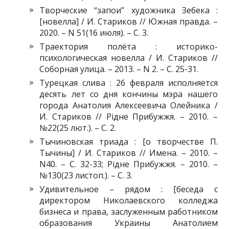
Творческие “запои” художника Зебека :
[новелла] / И. Стариков // Южная правда. –
2020. – N 51(16 июля). – С. 3.
Траектория полёта : историко-
психологическая новелла / И. Стариков //
Соборная улица. – 2013. – N 2. – С. 25-31.
Турецкая слива : 26 февраля исполняется
десять лет со дня кончины мэра нашего
города Анатолия Алексеевича Олейника /
И. Стариков // Рідне Прибужжя. – 2010. –
№22(25 лют.). – С. 2.
Тычиновская триада : [о творчестве П.
Тычины] / И. Стариков // Имена. – 2010. –
N40. – С. 32-33; Рідне Прибужжя. – 2010. –
№130(23 листоп.). – С. 3.
Удивительное – рядом : [беседа с
директором Николаевского колледжа
бизнеса и права, заслуженным работником
образования Украины Анатолием