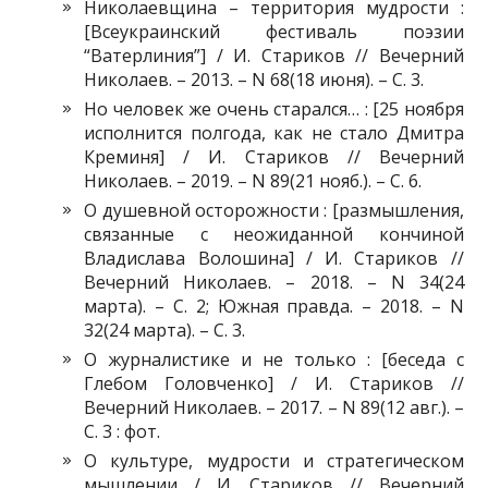
Николаевщина – территория мудрости :
[Всеукраинский фестиваль поэзии
“Ватерлиния”] / И. Стариков // Вечерний
Николаев. – 2013. – N 68(18 июня). – С. 3.
Но человек же очень старался… : [25 ноября
исполнится полгода, как не стало Дмитра
Креминя] / И. Стариков // Вечерний
Николаев. – 2019. – N 89(21 нояб.). – С. 6.
О душевной осторожности : [размышления,
связанные с неожиданной кончиной
Владислава Волошина] / И. Стариков //
Вечерний Николаев. – 2018. – N 34(24
марта). – С. 2; Южная правда. – 2018. – N
32(24 марта). – С. 3.
О журналистике и не только : [беседа с
Глебом Головченко] / И. Стариков //
Вечерний Николаев. – 2017. – N 89(12 авг.). –
С. 3 : фот.
О культуре, мудрости и стратегическом
мышлении / И. Стариков // Вечерний