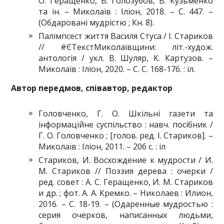
О. Геращенко, В. Голозубов, В. Кузьменко
та ін. – Миколаїв : Іліон, 2018. – С. 447. –
(Обдаровані мудрістю ; Кн. 8).
Палімпсест життя Василя Стуса / І. Стариков
// #ЄТекстМиколаївщини: літ.-худож.
антологія / укл. В. Шуляр, К. Картузов. –
Миколаїв : Іліон, 2020. – С. С. 168-176. : іл.
Автор передмов, с
півавтор
, редактор
Головченко, Г. О. Шкільні газети та
інформаційне суспільство : навч. посібник /
Г. О. Головченко ; [голов. ред. І. Стариков]. –
Миколаїв : Іліон, 2011. – 206 с. : іл
Стариков, И. Восхождение к мудрости / И.
М. Стариков // Поэзия дерева : очерки /
ред. совет : А. С. Геращенко, И. М. Стариков
и др. ; фот. А. А. Кремко. – Николаев : Илион,
2016. – С. 18-19. – (Одаренные мудростью :
серия очерков, написанных людьми,