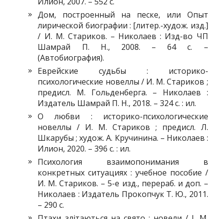
Илион, 2007. – 552 с.
Дом, построенный на песке, или Опыт
лирической биографии : [литер.-худож. изд.]
/ И. М. Стариков. – Николаев : Изд-во ЧП
Шамрай П. Н., 2008. – 64 с. –
(Автобиография).
Еврейские судьбы : историко-
психологические новеллы / И. М. Стариков ;
предисл. М. Гольденберга. – Николаев :
Издатель Шамрай П. Н., 2018. – 324 с. : ил.
О любви : историко-психологические
новеллы / И. М. Стариков ; предисл. Л.
Шкарубы ; худож. А. Кручинина. – Николаев :
Илион, 2020. – 396 с. : ил.
Психология взаимопонимания в
конкретных ситуациях : учебное пособие /
И. М. Стариков. – 5-е изд., перераб. и доп. –
Николаев : Издатель Прокопчук Т. Ю., 2011.
– 290 с.
Птахи злітаються на свято : новели / І. М.