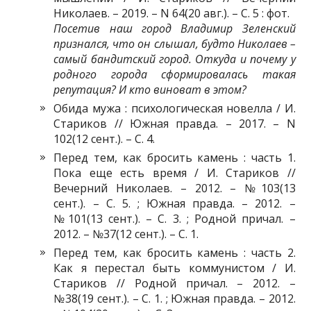
Николаев. – 2019. – N 64(20 авг.). – С. 5 : фот.
Посетив наш город Владимир Зеленский
признался, что он слышал, будто Николаев –
самый бандитский город. Откуда и почему у
родного города сформировалась такая
репутация? И кто виноват в этом?
Обида мужа : психологическая новелла / И.
Стариков // Южная правда. – 2017. – N
102(12 сент.). – С. 4.
Перед тем, как бросить камень : часть 1.
Пока еще есть время / И. Стариков //
Вечерний Николаев. – 2012. – №103(13
сент.). – С. 5. ; Южная правда. – 2012. –
№101(13 сент.). – С. 3. ; Родной причал. –
2012. – №37(12 сент.). – С. 1.
Перед тем, как бросить камень : часть 2.
Как я перестал быть коммунистом / И.
Стариков // Родной причал. – 2012. –
№38(19 сент.). – С. 1. ; Южная правда. – 2012.