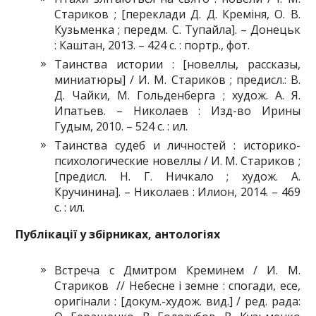
Стариков ; [переклади Д. Д. Креміня, О. В.
Кузьменка ; передм. С. Тупайла]. – Донецьк
: Каштан, 2013. – 424 с. : портр., фот.
Таинства истории : [новеллы, рассказы,
миниатюры] / И. М. Стариков ; предисл.: В.
Д. Чайки, М. Гольденберга ; худож. А. Я.
Ипатьев. – Николаев : Изд-во Ирины
Гудым, 2010. – 524 с. : ил.
Таинства судеб и личностей : историко-
психологические новеллы / И. М. Стариков ;
[предисл. Н. Г. Ничкало ; худож. А.
Кручинина]. – Николаев : Илион, 2014. – 469
с. : ил.
Публікації у збірниках, антологіях
Встреча с Дмитром Креминем / И. М.
Стариков // Небесне і земне : спогади, есе,
оригінали : [докум.-худож. вид.] / ред. рада: