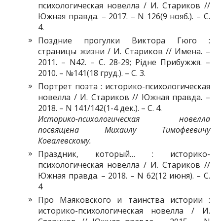
психологическая новелла / И. Стариков //
Южная правда. – 2017. – N 126(9 нояб.). – С.
4.
Поздние прогулки Виктора Гюго :
страницы жизни / И. Стариков // Имена. –
2011. – N42. – С. 28-29; Рідне Прибужжя. –
2010. – №141(18 груд.). – С. 3.
Портрет поэта : историко-психологическая
новелла / И. Стариков // Южная правда. –
2018. – N 141/142(1-4 дек.). – С. 4.
Историко-психологическая новелла
посвящена Михаилу Тимофеевичу
Ковалевскому.
Праздник, который… : историко-
психологическая новелла / И. Стариков //
Южная правда. – 2018. – N 62(12 июня). – С.
4
Про Маяковского и таинства истории :
историко-психологическая новелла / И.