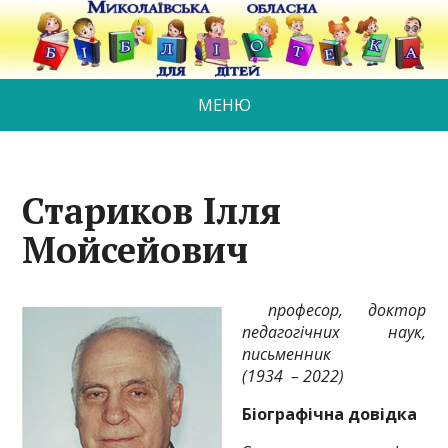
МЕНЮ
Стариков Ілля
Мойсейович
професор, доктор
педагогічних наук,
письменник
(
193
4
– 2022)
Біографічна довідка