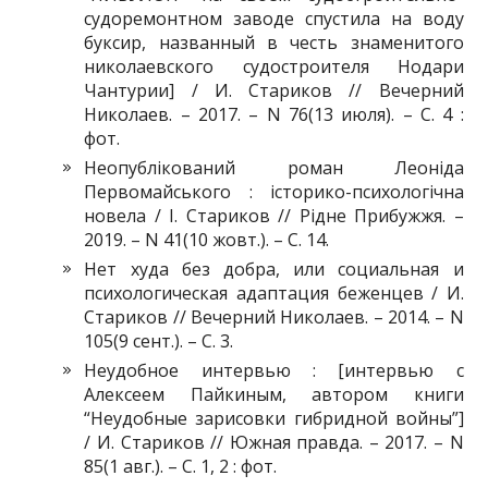
судоремонтном заводе спустила на воду
буксир, названный в честь знаменитого
николаевского судостроителя Нодари
Чантурии] / И. Стариков // Вечерний
Николаев. – 2017. – N 76(13 июля). – С. 4 :
фот.
Неопублікований роман Леоніда
Первомайського : історико-психологічна
новела / І. Стариков // Рідне Прибужжя. –
2019. – N 41(10 жовт.). – С. 14.
Нет худа без добра, или социальная и
психологическая адаптация беженцев / И.
Стариков // Вечерний Николаев. – 2014. – N
105(9 сент.). – С. 3.
Неудобное интервью : [интервью с
Алексеем Пайкиным, автором книги
“Неудобные зарисовки гибридной войны”]
/ И. Стариков // Южная правда. – 2017. – N
85(1 авг.). – С. 1, 2 : фот.