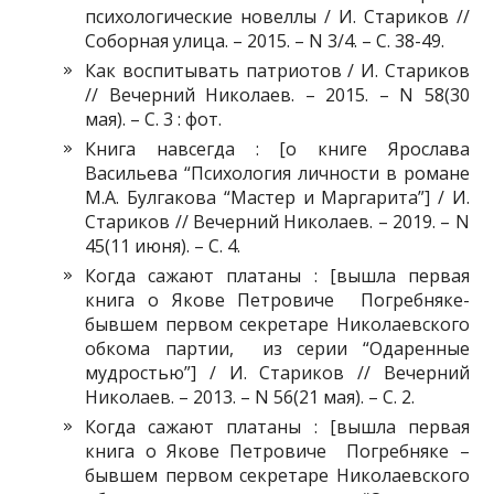
психологические новеллы / И. Стариков //
Соборная улица. – 2015. – N 3/4. – С. 38-49.
Как воспитывать патриотов / И. Стариков
// Вечерний Николаев. – 2015. – N 58(30
мая). – С. 3 : фот.
Книга навсегда : [о книге Ярослава
Васильева “Психология личности в романе
М.А. Булгакова “Мастер и Маргарита”] / И.
Стариков // Вечерний Николаев. – 2019. – N
45(11 июня). – С. 4.
Когда сажают платаны : [вышла первая
книга о Якове Петровиче Погребняке-
бывшем первом секретаре Николаевского
обкома партии, из серии “Одаренные
мудростью”] / И. Стариков // Вечерний
Николаев. – 2013. – N 56(21 мая). – С. 2.
Когда сажают платаны : [вышла первая
книга о Якове Петровиче Погребняке –
бывшем первом секретаре Николаевского