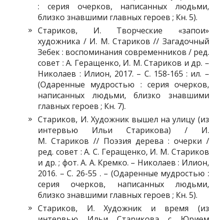
: серия очерков, написанных людьми,
близко знавшими главных героев ; Кн. 5).
Стариков, И. Творческие «запои»
художника / И. М. Стариков // Загадочный
Зебек : воспоминания современников / ред.
совет : А. Геращенко, И. М. Стариков и др. –
Николаев : Илион, 2017. – С. 158-165 : ил. –
(Одаренные мудростью : серия очерков,
написанных людьми, близко знавшими
главных героев ; Кн. 7).
Стариков, И. Художник вышел на улицу (из
интервью Ильи Старикова) / И.
М. Стариков // Поэзия дерева : очерки /
ред. совет : А. С. Геращенко, И. М. Стариков
и др. ; фот. А. А. Кремко. – Николаев : Илион,
2016. – С. 26-55 . – (Одаренные мудростью :
серия очерков, написанных людьми,
близко знавшими главных героев ; Кн. 5).
Стариков, И. Художник и время (из
интервью Ильи Старикова с Юрием