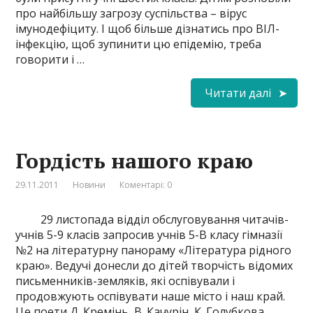
про найбільшу загрозу суспільства – вірус
імунодефіциту. І щоб більше дізнатись про ВІЛ-
інфекцію, щоб зупинити цю епідемію, треба
говорити і …
Читати далі
Гордість нашого краю
29.11.2011
Новини
Коментарі: 0
29 листопада відділ обслуговування читачів-
учнів 5-9 класів запросив учнів 5-В класу гімназії
№2 на літературну панораму «Література рідного
краю». Ведучі донесли до дітей творчість відомих
письменників-земляків, які оспівували і
продовжують оспівувати наше місто і наш край.
Це поети Д. Кремінь, В. Качурін, К. Голубкова.