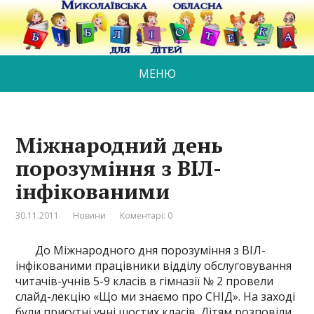
МЕНЮ
Міжнародний день
порозуміння з ВІЛ-
інфікованими
30.11.2011
Новини
Коментарі: 0
До Міжнародного дня порозуміння з ВІЛ-
інфікованими працівники відділу обслуговування
читачів-учнів 5-9 класів в гімназії № 2 провели
слайд-лекцію «Що ми знаємо про СНІД». На заході
були присутні учні шостих класів. Дітям розповіли