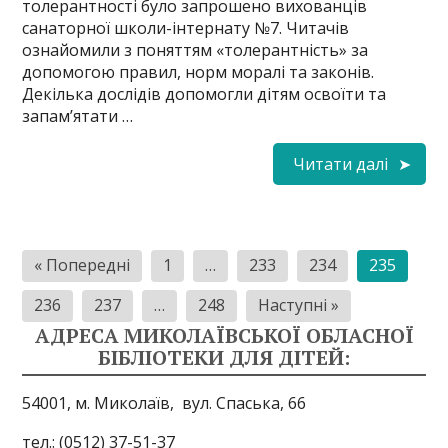
толерантності було запрошено вихованців
санаторної школи-інтернату №7. Читачів
ознайомили з поняттям «толерантність» за
допомогою правил, норм моралі та законів.
Декілька дослідів допомогли дітям освоїти та
запам’ятати …
Читати далі
Пагінація
« Попередні
1
…
233
234
235
записів
236
237
…
248
Наступні »
АДРЕСА МИКОЛАЇВСЬКОЇ ОБЛАСНОЇ
БІБЛІОТЕКИ ДЛЯ ДІТЕЙ:
54001, м. Миколаїв,
вул. Спаська, 66
тел.: (0512) 37-51-37