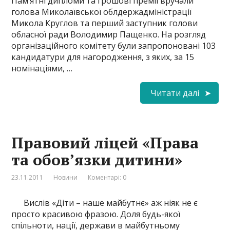
Пам’ятні дипломи та грошові премії вручали
голова Миколаївської облдержадміністрації
Микола Круглов та перший заступник голови
обласної ради Володимир Пащенко. На розгляд
організаційного комітету були запропоновані 103
кандидатури для нагородження, з яких, за 15
номінаціями, …
Читати далі
Правовий ліцей «Права
та обов’язки дитини»
23.11.2011
Новини
Коментарі: 0
Вислів «Діти – наше майбутнє» аж ніяк не є
просто красивою фразою. Доля будь-якої
спільноти, нації, держави в майбутньому