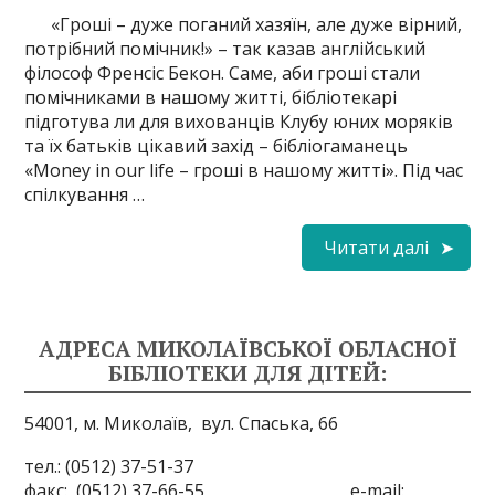
«Гроші – дуже поганий хазяїн, але дуже вірний,
потрібний помічник!» – так казав англійський
філософ Френсіс Бекон. Саме, аби гроші стали
помічниками в нашому житті, бібліотекарі
підготува ли для вихованців Клубу юних моряків
та їх батьків цікавий захід – бібліогаманець
«Money in our life – гроші в нашому житті». Під час
спілкування …
Читати далі
АДРЕСА МИКОЛАЇВСЬКОЇ ОБЛАСНОЇ
БІБЛІОТЕКИ ДЛЯ ДІТЕЙ:
54001, м. Миколаїв,
вул. Спаська, 66
тел.: (0512) 37-51-37
факс: (0512) 37-66-55 e-mail: