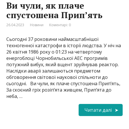
Ви чули, як плаче
спустошена Прип’ять
26.04.2023
Новини
Коментарі: 0
Сьогодні 37 роковини наймасштабнішої
техногенної катастрофи в історії людства. У ніч на
26 квітня 1986 року о 01:23 на четвертому
енергоблоці Чорнобильської АЕС прогримів
потужний вибух, який вщент зруйнував реактор.
Наслідки аварії залишаються предметом
обговорення світової наукової спільноти до
сьогодні. Ви чули, як плаче спустошена Прип’ять,
За скоєний гріх розіп’ята живцем, Прип’ята до
неба, …
Читати далі