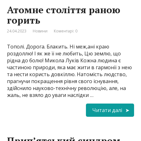
Атомне століття раною
горить
24.04.2023
Новини
Коментарі: 0
Тополі. Дорога. Блакить. Ні меж,ані краю
роздоллю! І як же її не любить, Цю землю, що
рідна до болю! Микола Луків Кожна людина є
частиною природи, яка має жити в гармонії з нею
та нести користь довкіллю. Натомість людство,
прагнучи покращення рівня свого існування,
здійснило науково-технічну революцію, але, на
жаль, не взяло до уваги наслідки …
Читати далі
Прип’ятський синдром