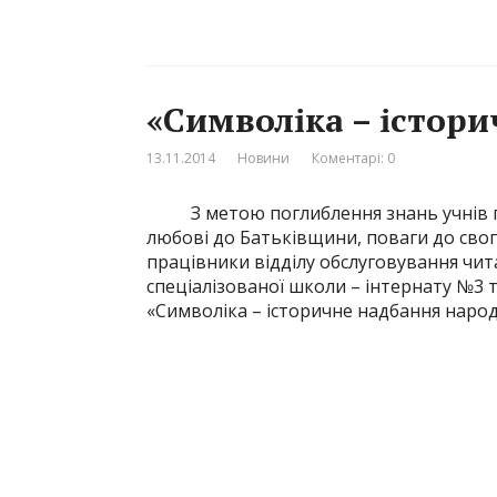
«Символіка – істори
13.11.2014
Новини
Коментарі: 0
З метою поглиблення знань учнів пр
любові до Батьківщини, поваги до свог
працівники відділу обслуговування чита
спеціалізованої школи – інтернату №3 
«Символіка – історичне надбання народ