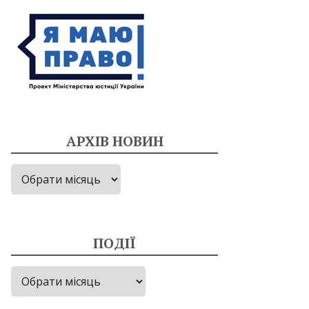
АРХІВ НОВИН
Архів
новин
ПОДІЇ
Події