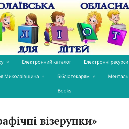
ку
Електронний каталог
Електронні ресурси
я Миколаївщина
Бібліотекарям
Менталь
Books
рафічні візерунки»