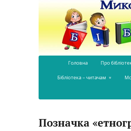
Головна
Про бібліоте
Бібліотека – читачам
Мо
Позначка «етног