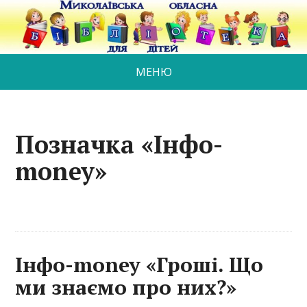
МЕНЮ
Позначка «Інфо-
money»
Інфо-money «Гроші. Що
ми знаємо про них?»