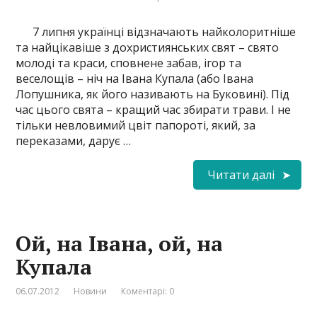
7 липня українці відзначають найколоритніше
та найцікавіше з дохристиянських свят – свято
молоді та краси, сповнене забав, ігор та
веселощів – ніч на Івана Купала (або Івана
Лопушника, як його називають на Буковині). Під
час цього свята – кращий час збирати трави. І не
тільки невловимий цвіт папороті, який, за
переказами, дарує …
Читати далі
Ой, на Івана, ой, на
Купала
06.07.2012
Новини
Коментарі: 0