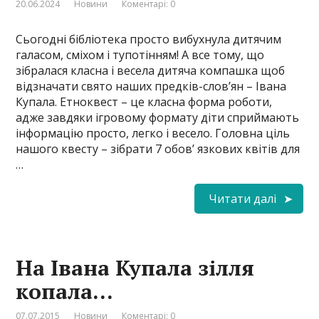
20.06.2024
Новини
Коментарі: 0
Сьогодні бібліотека просто вибухнула дитячим
галасом, сміхом і тупотінням! А все тому, що
зібралася класна і весела дитяча компашка щоб
відзначати свято наших предків-слов’ян – Івана
Купала. Етноквест – це класна форма роботи,
адже завдяки ігровому формату діти сприймають
інформацію просто, легко і весело. Головна ціль
нашого квесту – зібрати 7 обов’ язкових квітів для
…
Читати далі
На Івана Купала зілля
копала…
07.07.2015
Новини
Коментарі: 0