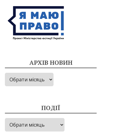
АРХІВ НОВИН
Архів
новин
ПОДІЇ
Події