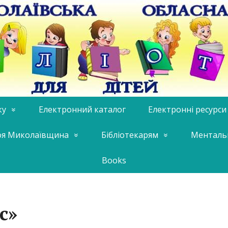
ку
Електронний каталог
Електронні ресурси
я Миколаївщина
Бібліотекарям
Менталь
Books
с»