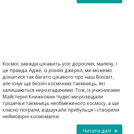
Космос завжди цікавить усіх: дорослих, малечу, і
це правда. Адже, із різних джерел, ми можемо
дізнатися так багато цікавого про наш Всесвіт,
але існує ще безліч космічних таємниць, які
залишаються нерозгаданими. Тож, із учасниками
Майстерні Книжкових Чудес ми розвідали
трішечки таємниць необмеженого космосу, а ще
класно пограли, відшукали прибульця і створили
неймовірні космомаски.
Читати далі