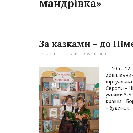
мандрівка»
За казками – до Ні
12.12.2013
Новини
Коментарі: 0
10 та 12 гр
дошкільникі
віртуальна 
Європи – Н
учнями 3-Б 
країни – Бе
– будинок 