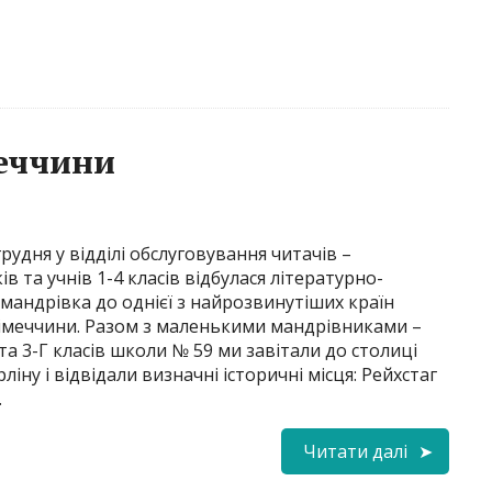
меччини
удня у відділі обслуговування читачів –
в та учнів 1-4 класів відбулася літературно-
мандрівка до однієї з найрозвинутіших країн
імеччини. Разом з маленькими мандрівниками –
та 3-Г класів школи № 59 ми завітали до столиці
рліну і відвідали визначні історичні місця: Рейхстаг
…
Читати далі