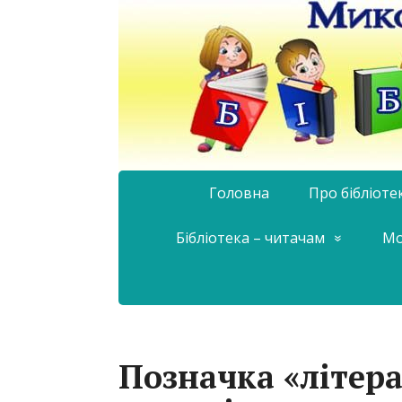
Головна
Про бібліоте
Бібліотека – читачам
Мо
Позначка «літер