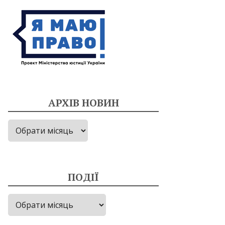
АРХІВ НОВИН
Архів
новин
ПОДІЇ
Події