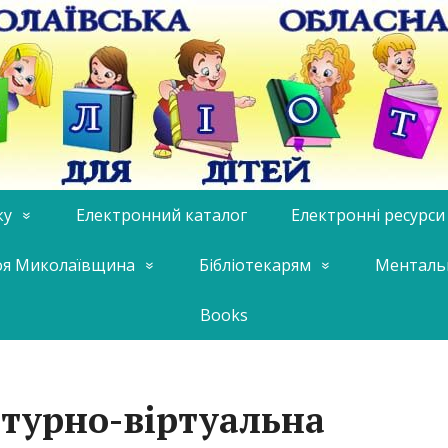
ку
Електронний каталог
Електронні ресурси
я Миколаївщина
Бібліотекарям
Менталь
Books
атурно-віртуальна