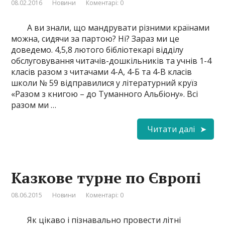
08.02.2016
Новини
Коментарі: 0
А ви знали, що мандрувати різними країнами
можна, сидячи за партою? Ні? Зараз ми це
доведемо. 4,5,8 лютого бібліотекарі відділу
обслуговування читачів-дошкільників та учнів 1-4
класів разом з читачами 4-А, 4-Б та 4-В класів
школи № 59 відправилися у літературний круїз
«Разом з книгою – до Туманного Альбіону». Всі
разом ми …
Читати далі
Казкове турне по Європі
08.06.2015
Новини
Коментарі: 0
Як цікаво і пізнавально провести літні