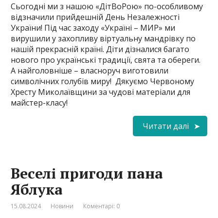
Сьогодні ми з нашою «ДітВоРою» по-особливому
відзначили прийдешній День Незалежності
України! Під час заходу «Україні – МИР» ми
вирушили у захопливу віртуальну мандрівку по
нашій прекрасній країні. Діти дізналися багато
нового про українські традиції, свята та обереги.
А найголовніше – власноруч виготовили
символічних голубів миру! ️ Дякуємо Червоному
Хресту Миколаївщини за чудові матеріали для
майстер-класу!
Читати далі
Веселі пригоди пана
Яблука
15.08.2024
Новини
Коментарі: 0