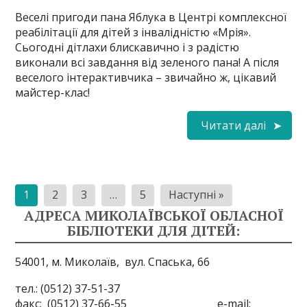
Веселі пригоди пана Яблука в Центрі комплексної
реабілітації для дітей з інвалідністю «Мрія».
Сьогодні дітлахи блискавично і з радістю
виконали всі завдання від зеленого пана! А після
веселого інтерактивчика – звичайно ж, цікавий
майстер-клас!
Читати далі
Пагінація
1
2
3
…
5
Наступні »
записів
АДРЕСА МИКОЛАЇВСЬКОЇ ОБЛАСНОЇ
БІБЛІОТЕКИ ДЛЯ ДІТЕЙ:
54001, м. Миколаїв,
вул. Спаська, 66
тел.: (0512) 37-51-37
факс: (0512) 37-66-55 e-mail: