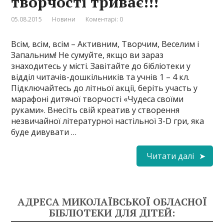
творчості триває!!!
05.08.2015
Новини
Коментарі: 0
Всім, всім, всім – Активним, Творчим, Веселим і
Запальним! Не сумуйте, якщо ви зараз
знаходитесь у місті. Завітайте до бібліотеки у
відділ читачів-дошкільників та учнів 1 – 4 кл.
Підключайтесь до літньої акції, беріть участь у
марафоні дитячої творчості «Чудеса своїми
руками». Внесіть свій креатив у створення
незвичайної літературної настільної 3-D гри, яка
буде дивувати …
Читати далі
АДРЕСА МИКОЛАЇВСЬКОЇ ОБЛАСНОЇ
БІБЛІОТЕКИ ДЛЯ ДІТЕЙ: