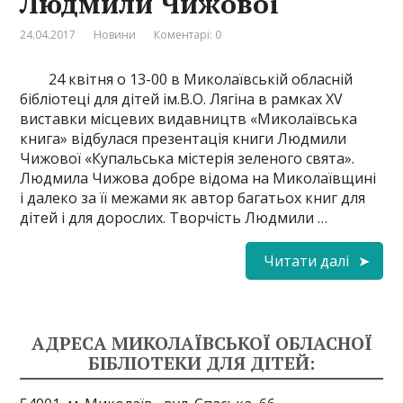
Людмили Чижової
24.04.2017
Новини
Коментарі: 0
24 квітня о 13-00 в Миколаївській обласній
бібліотеці для дітей ім.В.О. Лягіна в рамках ХV
виставки місцевих видавництв «Миколаївська
книга» відбулася презентація книги Людмили
Чижової «Купальська містерія зеленого свята».
Людмила Чижова добре відома на Миколаївщині
і далеко за її межами як автор багатьох книг для
дітей і для дорослих. Творчість Людмили …
Читати далі
АДРЕСА МИКОЛАЇВСЬКОЇ ОБЛАСНОЇ
БІБЛІОТЕКИ ДЛЯ ДІТЕЙ: