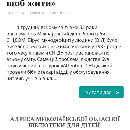
щоб жити»
04.12.2014
Новини
Коментарі: 0
1 грудня у всьому світі вже 33 роки
відзначають Міжнародний день боротьби зі
СНІДОМ. Вірус імунодефіциту людини (ВІЛ) було
виявлено американськими вченими у 1983 році. З
того часу епідемія СНІДУ розповсюдилася по
всьому світу. Саме цій проблемі людства був
присвячений шок-урок «Attention! СНІД», який
провели бібліотекарі відділу обслуговування
читачів-учнів 5-9 кл. …
Читати далі
АДРЕСА МИКОЛАЇВСЬКОЇ ОБЛАСНОЇ
БІБЛІОТЕКИ ДЛЯ ДІТЕЙ: