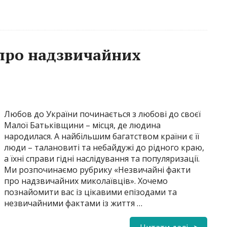
про надзвичайних
Любов до України починається з любові до своєї
Малої Батьківщини – місця, де людина
народилася. А найбільшим багатством країни є її
люди – талановиті та небайдужі до рідного краю,
а їхні справи гідні наслідування та популяризації.
Ми розпочинаємо рубрику «Незвичайні факти
про надзвичайних миколаївців». Хочемо
познайомити вас із цікавими епізодами та
незвичайними фактами із життя …