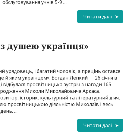
обслуговування учнів 5-9 …
Читати далі
із душею українця»
й урядовець, і багатий чоловік, а прецінь остався
ще й яким українцем». Богдан Лепкий 26 січня в
і відбулася просвітницька зустріч з нагоди 165
народження Миколи Миколайовича Аркаса.
зитор, історик, культурний та літературний діяч,
оєю просвітницькою діяльністю Миколаїв і весь
вдень. …
Читати далі