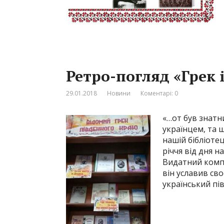
Ретро-погляд «Грек 
29.01.2018
Новини
Коментарі: 0
«…от був знатни
українцем, та 
нашій бібліотец
річчя від дня 
Видатний компо
він уславив св
український пі