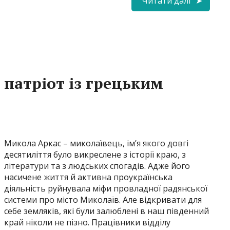
Читати далі
 патріот із грецьким
Микола Аркас – миколаївець, ім’я якого довгі
десятиліття було викреслене з історії краю, з
літератури та з людських спогадів. Адже його
насичене життя й активна проукраїнська
діяльність руйнувала міфи провладної радянської
системи про місто Миколаїв. Але відкривати для
себе земляків, які були залюблені в наш південний
край ніколи не пізно. Працівники відділу