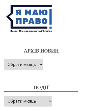
АРХІВ НОВИН
Архів
новин
ПОДІЇ
Події