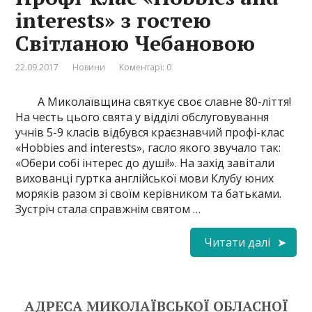
interests» з гостею
Світланою Чебановою
22.09.2017
Новини
Коментарі: 0
А Миколаївщина святкує своє славне 80-ліття!
На честь цього свята у відділі обслуговування
учнів 5-9 класів відбувся краєзнавчий профі-клас
«Hobbies and interests», гасло якого звучало так:
«Обери собі інтерес до душі!». На захід завітали
вихованці гуртка англійської мови Клубу юних
моряків разом зі своїм керівником та батьками.
Зустріч стала справжнім святом …
Читати далі
АДРЕСА МИКОЛАЇВСЬКОЇ ОБЛАСНОЇ