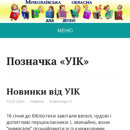
МЕНЮ
Позначка «УІК»
Новинки від УІК
16.01.2024
Новини
Коментарі: 0
16 січня до бібліотеки завітали веселі, чудові і
допитливі першокласники. І, звичайно, вони
“вимагали” познайомити їх із книжковими