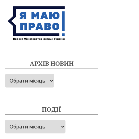
АРХІВ НОВИН
Архів
новин
ПОДІЇ
Події