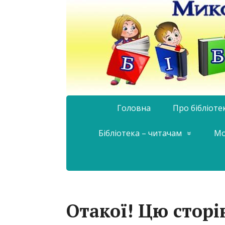
Головна
Про бібліоте
Бібліотека – читачам
Мо
Отакої! Цю сторі