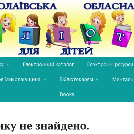
ку
Електронний каталог
Електронні ресурси
я Миколаївщина
Бібліотекарям
Менталь
Books
нку не знайдено.