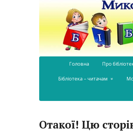
Головна
Про бібліоте
Бібліотека – читачам
Мо
Отакої! Цю сторі