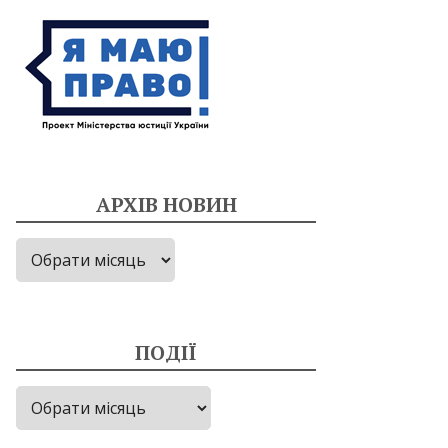
АРХІВ НОВИН
Архів
новин
ПОДІЇ
Події