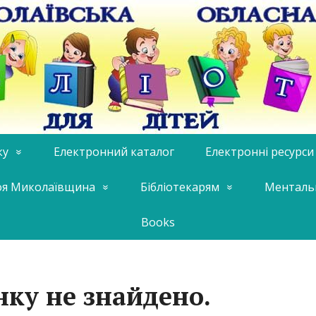
ку
Електронний каталог
Електронні ресурси
я Миколаївщина
Бібліотекарям
Менталь
Books
нку не знайдено.