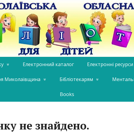
ку
Електронний каталог
Електронні ресурси
я Миколаївщина
Бібліотекарям
Менталь
Books
нку не знайдено.