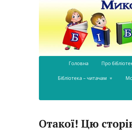
Головна
Про бібліоте
Бібліотека – читачам
Мо
Отакої! Цю сторі