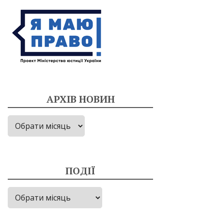
АРХІВ НОВИН
Архів
новин
ПОДІЇ
Події