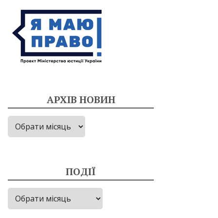
АРХІВ НОВИН
Архів
новин
ПОДІЇ
Події