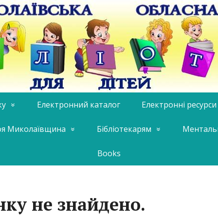
ку
Електронний каталог
Електронні ресурси
я Миколаївщина
Бібліотекарям
Менталь
Books
нку не знайдено.