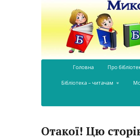
Головна
Про бібліоте
Бібліотека – читачам
Мо
Отакої! Цю сторі