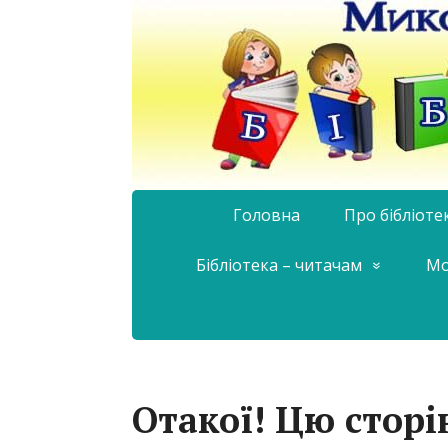
Головна
Про бібліоте
Бібліотека – читачам
Мо
Отакої! Цю сторі