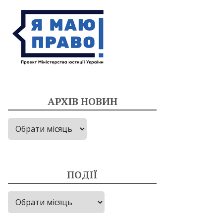
АРХІВ НОВИН
Архів
новин
ПОДІЇ
Події