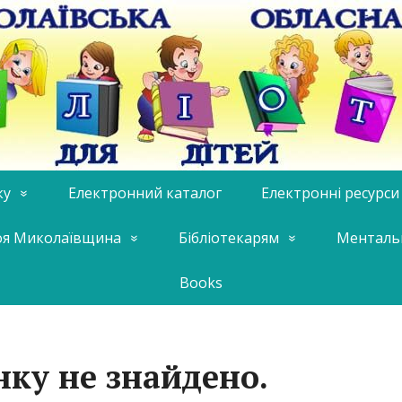
ку
Електронний каталог
Електронні ресурси
я Миколаївщина
Бібліотекарям
Менталь
Books
нку не знайдено.