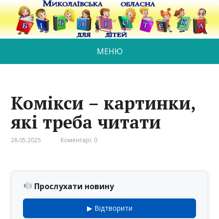
МЕНЮ
Комікси – картинки,
які треба читати
28.05.2025
Коментарі: 0
Прослухати новину
▶ Відтворити