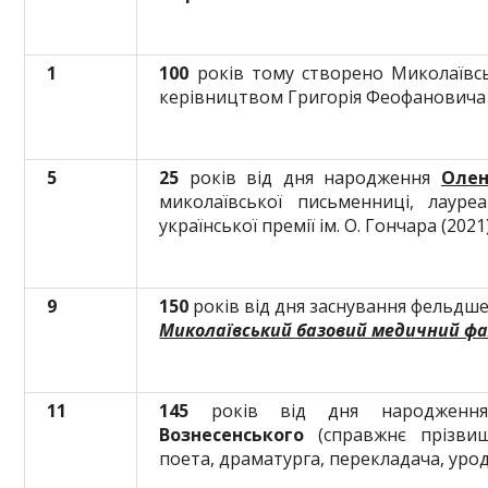
1
100
років тому створено Миколаївсь
керівництвом Григорія Феофановича 
5
25
років від дня народження
Олен
миколаївської письменниці, лаур
української премії ім. О. Гончара (2021
9
150
років від дня заснування фельдш
Миколаївський базовий медичний ф
11
145
років від дня народжен
Вознесенського
(справжнє прізвищ
поета, драматурга, перекладача, уро