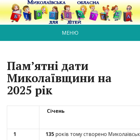
МЕНЮ
Пам’ятні дати
Миколаївщини на
2025 рік
С
і
чень
1
135
років тому створено Миколаївськ