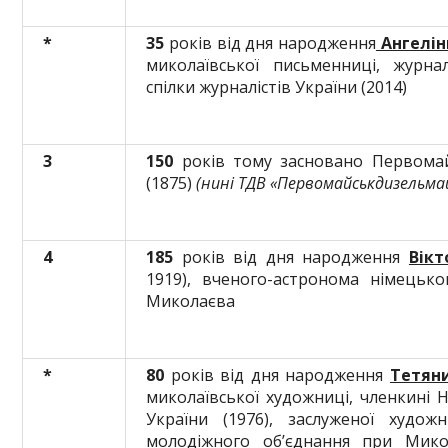
*
35
років від дня народження
Ангелін
миколаївської письменниці, журнал
спілки журналістів України (2014)
3
150
років тому засновано Первома
(1875)
(нині ТДВ «Первомайськдизельма
4
18
5
років від дня народження
В
ікт
1919), вченого-астронома німецьк
Миколаєва
*
80
років від дня народження
Тетян
миколаївської художниці, членкині 
України (1976), заслуженої худож
молодіжного об’єднання при Микола