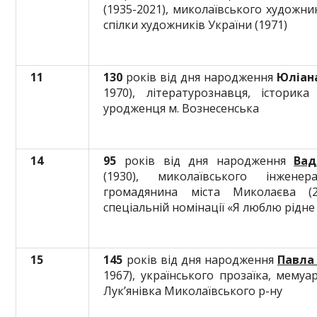
(1935-2021), миколаївського художни
спілки художників України (1971)
11
1
30
років від дня народження
Ю
ліан
1970), літературознавця, історика
уродженця м. Вознесенська
14
95
років від дня народження
Вад
(1930), миколаївського інжене
громадянина міста Миколаєва (
спеціальній номінації «Я люблю рідне 
15
145
років від дня народження
Павла
1967), українського прозаїка, мемуа
Лук’янівка Миколаївського р-ну