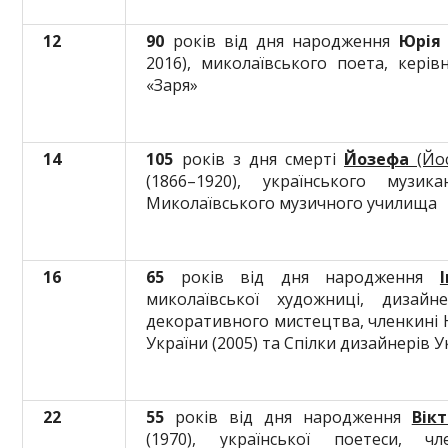
12
90
років від дня народження
Юрія
2016), миколаївського поета, керів
«Заря»
14
105
років з дня смерті
Йозефа
(Йос
(1866–1920), українського музик
Миколаївського музичного училища
16
65
років від дня народження
миколаївської художниці, дизайн
декоративного мистецтва, членкині 
України (2005) та Спілки дизайнерів У
22
55
років від дня народження
Вік
(1970), української поетеси, чл