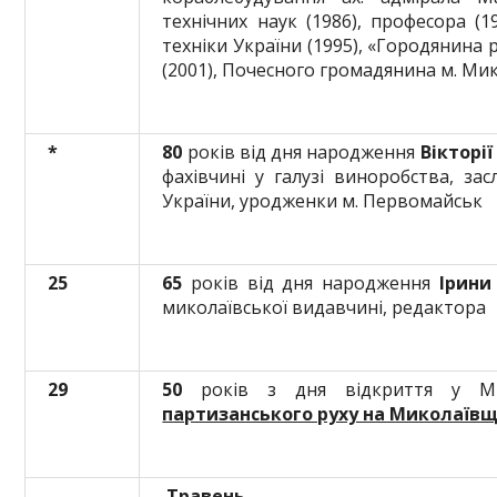
технічних наук (1986), професора (1
техніки України (1995), «Городянина
(2001), Почесного громадянина м. Мик
*
80
років від дня народження
Вікторії
фахівчині у галузі виноробства, зас
України, уродженки м. Первомайськ
25
65
років від дня народження
Ірини
миколаївської видавчині, редактора
29
50
років з дня відкриття у М
партизанського руху на Миколаївщи
Травень