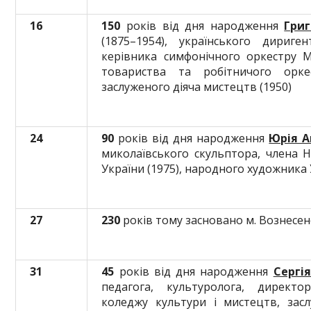
16
150
років від дня народження
Гри
(1875–1954), українського дириген
керівника симфонічного оркестру М
товариства та робітничого оркес
заслуженого діяча мистецтв (1950)
24
90
років від дня народження
Юрія 
миколаївського скульптора, члена Н
України (1975), народного художника 
27
230
років тому засновано м. Вознесен
31
45
років від дня народження
Сергі
педагога, культуролога, директо
коледжу культури і мистецтв, зас