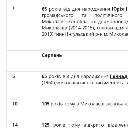
*
65
років від дня народження
Юрія 
громадського та політичного 
Миколаївської обласної державної ад
Миколаєва (2014-2015), голови адміні
2013)
(
нині Інгульський р-н м. Микола
Серпень
5
65
років від дня народження
Геннад
(1960), миколаївського письменника,
10
105
років тому в Миколаєві заснован
14
125
років тому відкрито відділен