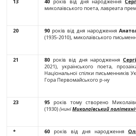
13
40
років від дня народження
Сер
миколаївського поета, лавреата премії
20
90
років від дня народження
Анато
(1935-2010), миколаївського письмен
21
80
років від дня народження
Серг
2021), українського поета, прозаї
Національної спілки письменників Ук
Гора Первомайського р-ну
23
95
років тому створено Миколаївс
(1930)
(нині
Миколаївський політехн
*
60
років від дня народження
Ол