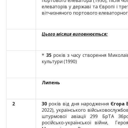
портового елеватора (1930), після чо
елеваторів у державі та Європі і тре
вітчизняного портового елеваторног
Цього місяця виповнюється:
*
35
років з часу створення Миколаї
культури (1990)
Липень
2
30
років від дня народження
Єгора 
2022), українського військовослужбо
штурмової авіації 299 БрТА Збро
російсько-української війни, Геро