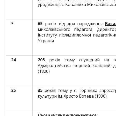
уродженця с. Ковалівка Миколаївсько
*
65
років від дня народження
Васи
миколаївського педагога, директо
інституту післядипломної педагогічн
України
24
205
років тому спущений на во
Адміралтейства перший колісний д
(1820)
25
35
років тому у с. Тернівка зареєс
культури ім. Христо Ботева (1990)
Цього місяця виповнюється: