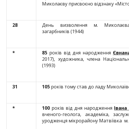
Миколаєву присвоєно відзнаку «Місто
28
День визволення м. Миколаєва
загарбників (1944)
*
85
років від дня народження
Євнан
2017), художника, члена Національ
(1993)
31
105
років тому став до ладу Миколаїв
*
100
років від дня народження
Івана
вченого-геолога, академіка, заслу
уродженця мікрорайону Матвіївка м