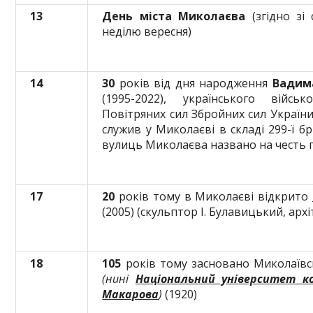
13
День міста Миколаєва
(згідно зі
неділю вересня)
14
30
років від дня народження
Вадима
(1995-2022), українського військ
Повітряних сил Збройних сил України, 
служив у Миколаєві в складі 299-ї бр
вулиць Миколаєва названо на честь 
17
20
років тому в Миколаєві відкрито
(2005) (скульптор І. Булавицький, арх
18
105
років тому засновано Миколаївс
(нині
Національний університет ко
Макарова
)
(1920)