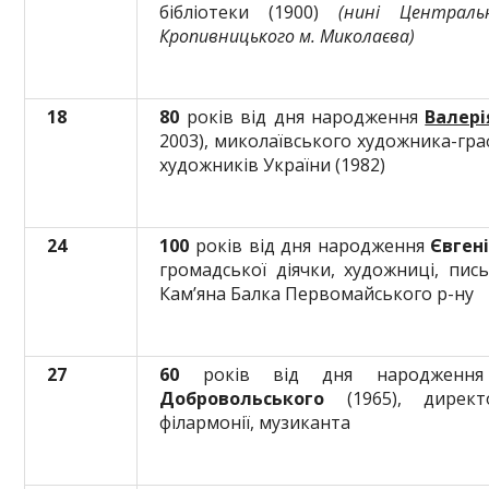
бібліотеки (1900)
(нині Централь
Кропивницького м. Миколаєва)
18
80
років від дня народження
Валері
2003), миколаївського художника-гра
художників України (1982)
24
100
років від дня народження
Євген
громадської діячки, художниці, пис
Кам’яна Балка Первомайського р-ну
27
60
років від дня народжен
Добровольського
(1965), директ
філармонії, музиканта