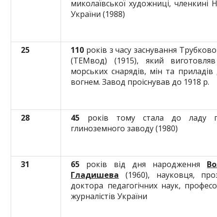
миколаївської художниці, членкині 
України (1988)
25
110
років з часу заснування Трубково
(ТЕМвод) (1915), який виготовля
морських снарядів, мін та приладів
вогнем. Завод проіснував до 1918 р.
28
45
років тому стала до ладу пе
глиноземного заводу (1980)
31
65
років від дня народження
В
Гладишева
(1960), науковця, проз
доктора педагогічних наук, професо
журналістів України