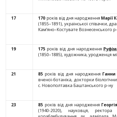
17
170
років від дня народження
Марії 
(1855–1891), української співачки, др
Кам’яно–Костувате Вознесенського р
19
175
років від дня народження
Руфім
(1850–1885), художника, уродженця м
21
8
5
років від дня народження
Г
анни
вченої-ботаніка, докторки біологічн
с. Новополтавка Баштанського р-ну
23
85
років від дня народження
Георгі
(1940-2020), науковця, ректора 
кораблебудування ах. адмірала Ма