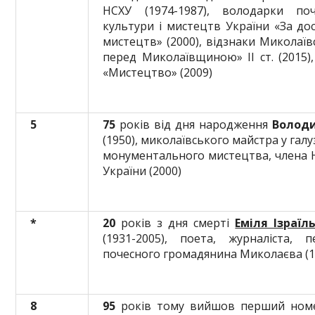
НСХУ (1974-1987), володарки поч
культури і мистецтв України «За до
мистецтв» (2000), відзнаки Миколаїв
перед Миколаївщиною» ІІ ст. (2015)
«Мистецтво» (2009)
5
75
років від дня народження
Володи
(1950), миколаївського майстра у га
монументального мистецтва, члена Н
України (2000)
*
20
років з дня смерті
Еміля Ізраї
(1931-2005), поета, журналіста, п
почесного громадянина Миколаєва (1
8
95
років тому вийшов перший номер