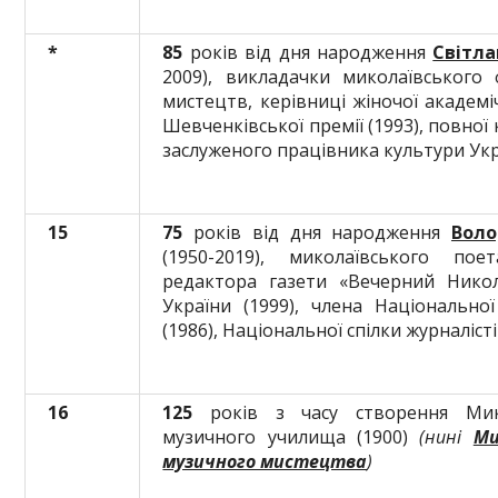
*
85
років від дня народження
Світла
2009), викладачки миколаївського
мистецтв, керівниці жіночої академі
Шевченківської премії (1993), повної 
заслуженого працівника культури Укр
15
75
років від дня народження
Воло
(1950-2019), миколаївського поет
редактора газети «Вечерний Никол
України (1999), члена Національно
(1986), Національної спілки журналісті
16
125
років з часу створення Мик
музичного училища (1900)
(нині
Ми
музичного мистецтва
)