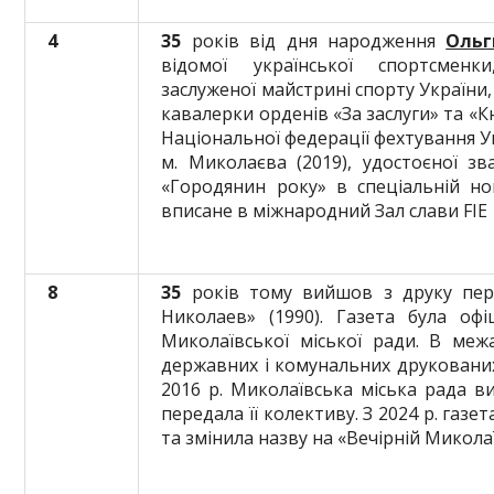
4
35
років від дня народження
Ольг
відомої української спортсменки
заслуженої майстрині спорту України,
кавалерки орденів «За заслуги» та «Кн
Національної федерації фехтування У
м. Миколаєва (2019), удостоєної з
«Городянин року» в спеціальній ном
вписане в міжнародний Зал слави FIE
8
35
років тому вийшов з друку пе
Николаев» (1990). Газета була оф
Миколаївської міської ради. В ме
державних і комунальних друкованих 
2016 р. Миколаївська міська рада в
передала її колективу. З 2024 р. га
та змінила назву на «Вечірній Микола