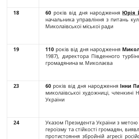
18
60
років від дня народження
Юрія 
начальника управління з питань ку
Миколаївської міської ради
19
110
років від дня народження
Микол
1987), директора Південного турбін
громадянина м. Миколаєва
23
60
років від дня народження
Інни П
миколаївської художниці, членкині 
України
24
Указом Президента України з метою 
героїзму та стійкості громадян, виявле
протистояння збройній агресії росій