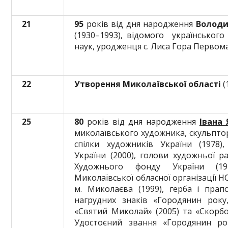
21
95
років від дня народження
Володи
(1930–1993), відомого українського
наук, уродженця с. Лиса Гора Первом
22
Утворення Миколаївської області
(
25
80
років від дня народження
Івана
миколаївського художника, скульптор
спілки художників України (1978)
України (2000), голови художньої р
Художнього фонду України (197
Миколаївської обласної організації Н
м. Миколаєва (1999), герба і прапо
нагрудних знаків «Городянин року
«Святий Миколай» (2005) та «Скорбо
Удостоєний звання «Городянин ро