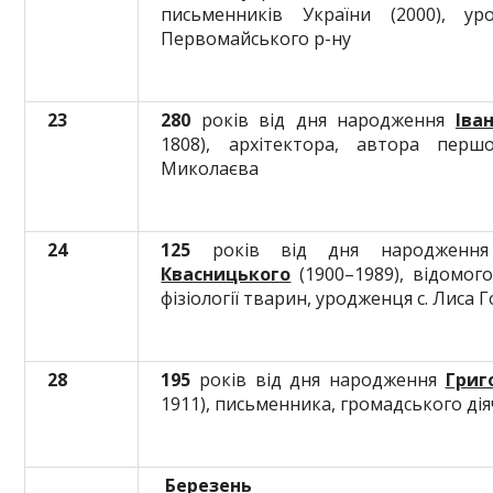
письменників України (2000), у
Первомайського р-ну
23
280
років від дня народження
Іва
1808), архітектора, автора перш
Миколаєва
24
125
років від дня народжен
Квасницького
(1900–1989), відомого
фізіології тварин, уродженця с. Лиса
28
195
років від дня народження
Григ
1911), письменника, громадського дія
Березень