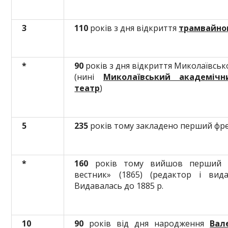
3
110
років з дня відкриття
трамвайног
*
90
років з дня відкриття Миколаївськ
(нині
Миколаївський академіч
театр
)
5
235
років тому закладено перший фре
*
160
років тому вийшов перший н
вестник» (1865) (редактор і вид
Видавалась до 1885 р.
10
90
років від дня народження
Вал