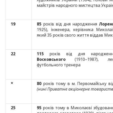
майстрів народного мистецтва Укра
19
85
років від дня народження
Лорен
1925), інженера, керівника Микола
який 35 років свого життя віддав Ми
22
115
років від дня народже
Восковського
(1910–1987), леге
футбольного тренера
*
80
років тому в м. Первомайську ві
(нині Приватне акціонерне товариств
25
95
років тому в Миколаєві збудован