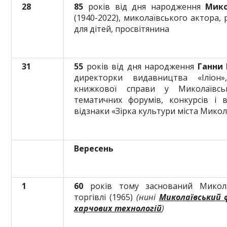
28
85
років від дня народження
Мико
(1940-2022), миколаївського актора, 
для дітей, просвітянина
31
55
років від дня народження
Ганни 
директорки видавництва «Іліон»
книжкової справи у Миколаївськ
тематичних форумів, конкурсів і 
відзнаки «Зірка культури міста Микола
Вересень
1
60
років тому заснований Микола
торгівлі (1965)
(нині
Миколаївський 
харчових технологій
)