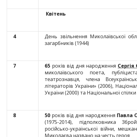
Квітень
4
День звільнення Миколаївської обл
загарбників (1944)
7
65
років від дня народження
Сергія
миколаївського поета, публіцист
театрознавця, члена Всеукраїнсь
літераторів України» (2006), Націона
України (2000) та Національної спілки
8
50
років від дня народження
Павла 
(1975-2014), підполковника Збро
російсько-української війни, мешк
Миколаєва названо на честь героя