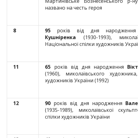
Мартинівське Вознесенського р-н
названо на честь героя
8
95
років від дня народжен
Кушніренка
(1930-1993), микола
Національної спілки художників Украї
11
65
років від дня народження
Вікт
(1960), миколаївського художника
художників України (1992)
12
90
років від дня народження
Вале
(1935-1989), миколаївської скульп
спілки художників України