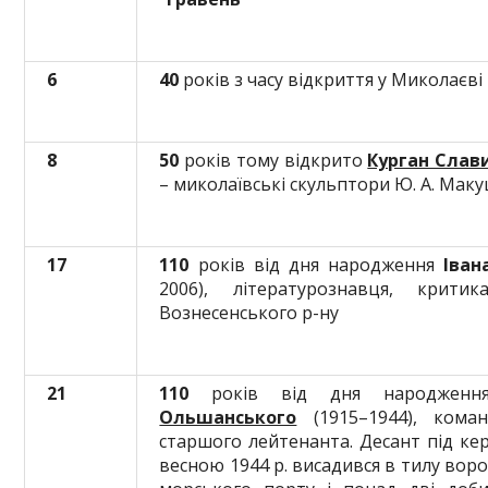
6
40
років з часу відкриття у Миколаєві
8
50
років тому відкрито
Курган Слав
– миколаївські скульптори Ю. А. Маку
17
110
років від дня народження
Іван
2006), літературознавця, крит
Вознесенського р-ну
21
110
років від дня народжен
Ольшанського
(1915–1944), коман
старшого лейтенанта. Десант під ке
весною 1944 р. висадився в тилу вор