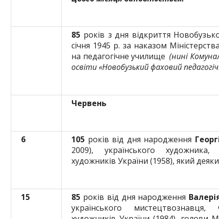
85
років з дня відкриття Новобузько
січня 1945 р. за наказом Міністерст
на педагогічне училище
(нині Комуна
освіти «Новобузький фаховий педагогі
Червень
6
105
років від дня народження
Георг
2009), українського художника,
художників України (1958), який деяк
15
85
років від дня народження
Валері
українського мистецтвознавця,
художників України (1984), голови 