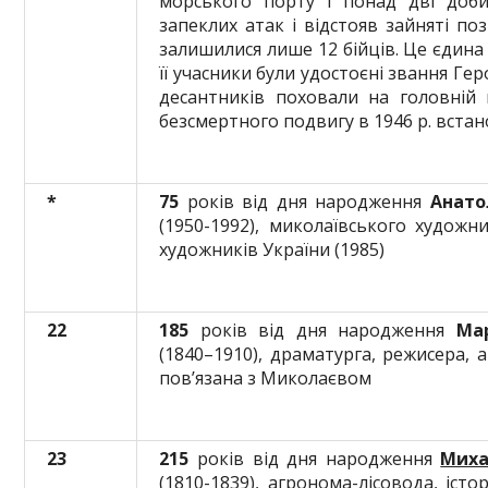
морського порту і понад дві доби
запеклих атак і відстояв зайняті по
залишилися лише 12 бійців. Це єдина 
її учасники були удостоєні звання Ге
десантників поховали на головній 
безсмертного подвигу в 1946 р. вста
*
75
років від дня народження
А
нато
(1950-1992), миколаївського художн
художників України (1985)
22
185
років від дня народження
Мар
(1840–1910), драматурга, режисера, 
пов’язана з Миколаєвом
23
215
років від дня народження
Миха
(1810-1839), агронома-лісовода, істо